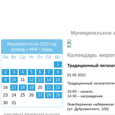
Муниципальное 
Мероприятия на 2022 год
Апрель
«
Май
»
Июнь
Календарь меро
Пн
Вт
Ср
Чт
Пт
Сб
Вс
1
Традиционный легкоа
2
3
4
5
6
7
8
01.05.2022
9
10
11
12
13
14
15
Традиционный легкоатлети
16
17
18
19
20
21
22
10:00 – начало;
23
24
25
26
27
28
29
14:30 – награждение.
30
31
Левобережная набережная
(ул. Дубровинского, 100)
адаптивная физическая культура