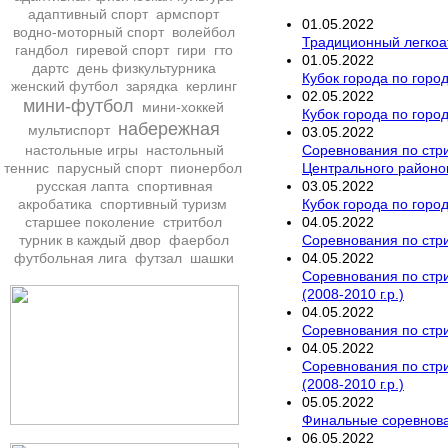
адаптивный спорт
армспорт
01
.
05
.
2022
водно-моторный спорт
волейбол
Традиционный легкоа
гандбол
гиревой спорт
гири
гто
01
.
05
.
2022
дартс
день физкультурника
Кубок города по горо
женский футбол
зарядка
керлинг
02
.
05
.
2022
мини-футбол
мини-хоккей
Кубок города по горо
набережная
мультиспорт
03
.
05
.
2022
Соревнования по стри
настольные игры
настольный
Центрального районов 
теннис
парусный спорт
пионербол
03
.
05
.
2022
русская лапта
спортивная
Кубок города по горо
акробатика
спортивный туризм
04
.
05
.
2022
старшее поколение
стритбол
Соревнования по стри
турник в каждый двор
фаербол
04
.
05
.
2022
футбольная лига
футзал
шашки
Соревнования по стри
(2008-2010 г.р.)
04
.
05
.
2022
Соревнования по стри
04
.
05
.
2022
Соревнования по стри
(2008-2010 г.р.)
05
.
05
.
2022
Финальные соревнован
06
.
05
.
2022