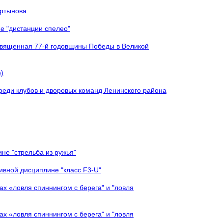
артынова
е "дистанции спелео"
священная 77-й годовщины Победы в Великой
)
реди клубов и дворовых команд Ленинского района
не "стрельба из ружья"
ивной дисциплине "класс F3-U"
х «ловля спиннингом с берега" и "ловля
х «ловля спиннингом с берега" и "ловля