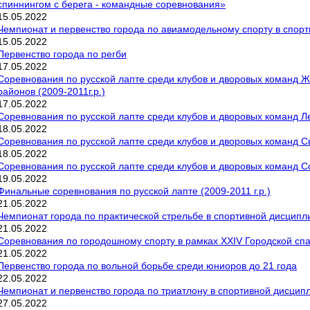
спиннингом с берега - командные соревнования»
15
.
05
.
2022
Чемпионат и первенство города по авиамодельному спорту в спорт
15
.
05
.
2022
Первенство города по регби
17
.
05
.
2022
Соревнования по русской лапте среди клубов и дворовых команд Ж
районов (2009-2011г.р.)
17
.
05
.
2022
Соревнования по русской лапте среди клубов и дворовых команд Ле
18
.
05
.
2022
Соревнования по русской лапте среди клубов и дворовых команд Све
18
.
05
.
2022
Соревнования по русской лапте среди клубов и дворовых команд Сов
19
.
05
.
2022
Финальные соревнования по русской лапте (2009-2011 г.р.)
21
.
05
.
2022
Чемпионат города по практической стрельбе в спортивной дисципли
21
.
05
.
2022
Соревнования по городошному спорту в рамках XXIV Городской сп
21
.
05
.
2022
Первенство города по вольной борьбе среди юниоров до 21 года
22
.
05
.
2022
Чемпионат и первенство города по триатлону в спортивной дисципл
27
.
05
.
2022