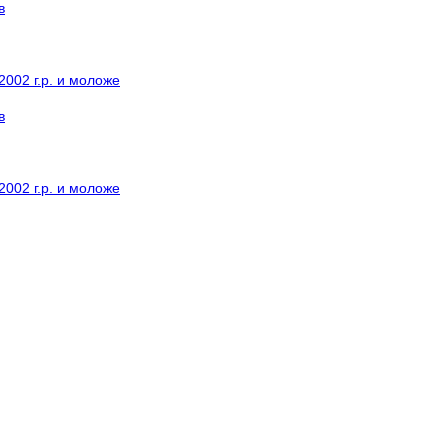
в
002 г.р. и моложе
в
002 г.р. и моложе