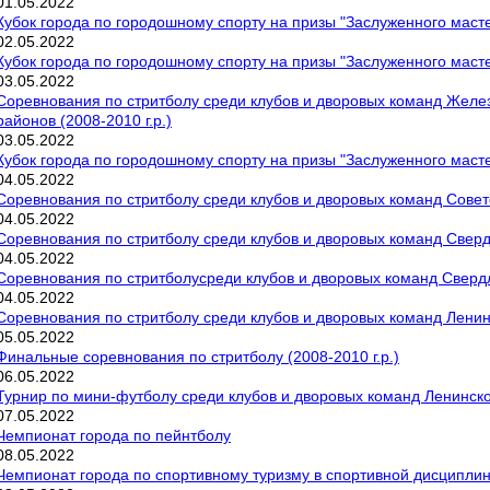
01
.
05
.
2022
Кубок города по городошному спорту на призы "Заслуженного маст
02
.
05
.
2022
Кубок города по городошному спорту на призы "Заслуженного маст
03
.
05
.
2022
Соревнования по стритболу среди клубов и дворовых команд Желе
районов (2008-2010 г.р.)
03
.
05
.
2022
Кубок города по городошному спорту на призы "Заслуженного маст
04
.
05
.
2022
Соревнования по стритболу среди клубов и дворовых команд Советс
04
.
05
.
2022
Соревнования по стритболу среди клубов и дворовых команд Свердл
04
.
05
.
2022
Соревнования по стритболусреди клубов и дворовых команд Свердло
04
.
05
.
2022
Соревнования по стритболу среди клубов и дворовых команд Ленинс
05
.
05
.
2022
Финальные соревнования по стритболу (2008-2010 г.р.)
06
.
05
.
2022
Турнир по мини-футболу среди клубов и дворовых команд Ленинског
07
.
05
.
2022
Чемпионат города по пейнтболу
08
.
05
.
2022
Чемпионат города по спортивному туризму в спортивной дисциплин