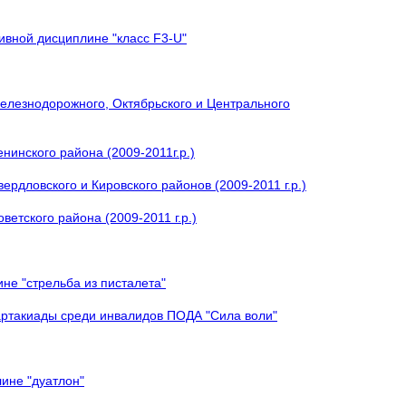
ивной дисциплине "класс F3-U"
елезнодорожного, Октябрьского и Центрального
нинского района (2009-2011г.р.)
рдловского и Кировского районов (2009-2011 г.р.)
етского района (2009-2011 г.р.)
не "стрельба из писталета"
артакиады среди инвалидов ПОДА "Сила воли"
ине "дуатлон"