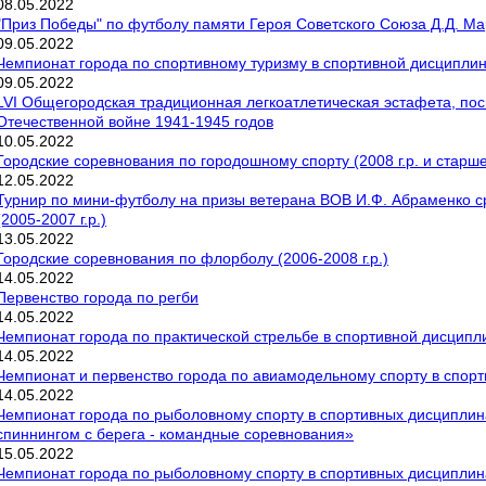
08
.
05
.
2022
"Приз Победы" по футболу памяти Героя Советского Союза Д.Д. М
09
.
05
.
2022
Чемпионат города по спортивному туризму в спортивной дисциплин
09
.
05
.
2022
LVI Общегородская традиционная легкоатлетическая эстафета, по
Отечественной войне 1941-1945 годов
10
.
05
.
2022
Городские соревнования по городошному спорту (2008 г.р. и старше
12
.
05
.
2022
Турнир по мини-футболу на призы ветерана ВОВ И.Ф. Абраменко с
(2005-2007 г.р.)
13
.
05
.
2022
Городские соревнования по флорболу (2006-2008 г.р.)
14
.
05
.
2022
Первенство города по регби
14
.
05
.
2022
Чемпионат города по практической стрельбе в спортивной дисципли
14
.
05
.
2022
Чемпионат и первенство города по авиамодельному спорту в спорт
14
.
05
.
2022
Чемпионат города по рыболовному спорту в спортивных дисциплина
спиннингом с берега - командные соревнования»
15
.
05
.
2022
Чемпионат города по рыболовному спорту в спортивных дисциплина