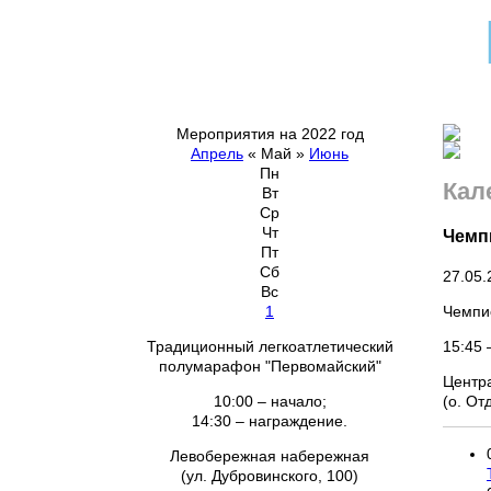
Мероприятия на 2022 год
Апрель
«
Май
»
Июнь
Пн
Кал
Вт
Ср
Чт
Чемпи
Пт
Сб
27.05.
Вс
Чемпио
1
15:45 
Традиционный легкоатлетический
полумарафон "Первомайский"
Центр
(о. От
10:00 – начало;
14:30 – награждение.
Левобережная набережная
(ул. Дубровинского, 100)