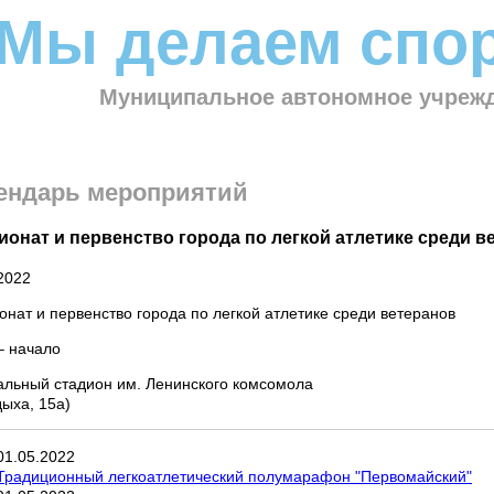
Мы делаем спор
Муниципальное автономное учрежд
ендарь мероприятий
онат и первенство города по легкой атлетике среди в
2022
нат и первенство города по легкой атлетике среди ветеранов
– начало
альный стадион им. Ленинского комсомола
дыха, 15а)
01
.
05
.
2022
Традиционный легкоатлетический полумарафон "Первомайский"