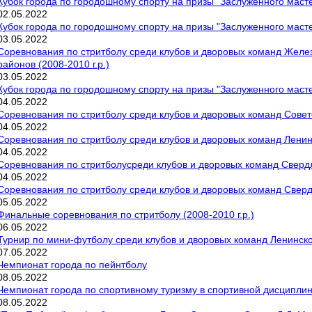
Кубок города по городошному спорту на призы "Заслуженного маст
02
.
05
.
2022
Кубок города по городошному спорту на призы "Заслуженного маст
03
.
05
.
2022
Соревнования по стритболу среди клубов и дворовых команд Желе
районов (2008-2010 г.р.)
03
.
05
.
2022
Кубок города по городошному спорту на призы "Заслуженного маст
04
.
05
.
2022
Соревнования по стритболу среди клубов и дворовых команд Советс
04
.
05
.
2022
Соревнования по стритболу среди клубов и дворовых команд Ленинс
04
.
05
.
2022
Соревнования по стритболусреди клубов и дворовых команд Свердло
04
.
05
.
2022
Соревнования по стритболу среди клубов и дворовых команд Свердл
05
.
05
.
2022
Финальные соревнования по стритболу (2008-2010 г.р.)
06
.
05
.
2022
Турнир по мини-футболу среди клубов и дворовых команд Ленинског
07
.
05
.
2022
Чемпионат города по пейнтболу
08
.
05
.
2022
Чемпионат города по спортивному туризму в спортивной дисциплин
08
.
05
.
2022