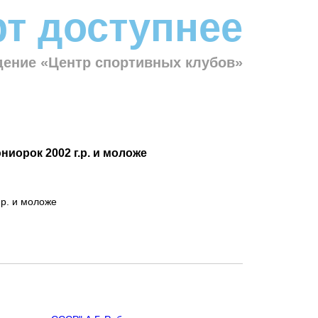
т доступнее
ение «Центр спортивных клубов»
иорок 2002 г.р. и моложе
.р. и моложе