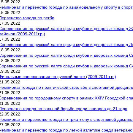
15
.
05
.
2022
Чемпионат и первенство города по авиамодельному спорту в спорт
15
.
05
.
2022
Первенство города по регби
17
.
05
.
2022
Соревнования по русской лапте среди клубов и дворовых команд Ж
районов (2009-2011г.р.)
17
.
05
.
2022
Соревнования по русской лапте среди клубов и дворовых команд Ле
18
.
05
.
2022
Соревнования по русской лапте среди клубов и дворовых команд Све
18
.
05
.
2022
Соревнования по русской лапте среди клубов и дворовых команд Сов
19
.
05
.
2022
Финальные соревнования по русской лапте (2009-2011 г.р.)
21
.
05
.
2022
Чемпионат города по практической стрельбе в спортивной дисципли
21
.
05
.
2022
Соревнования по городошному спорту в рамках XXIV Городской сп
21
.
05
.
2022
Первенство города по вольной борьбе среди юниоров до 21 года
22
.
05
.
2022
Чемпионат и первенство города по триатлону в спортивной дисципл
27
.
05
.
2022
Чемпионат и первенство города по легкой атлетике среди ветерано