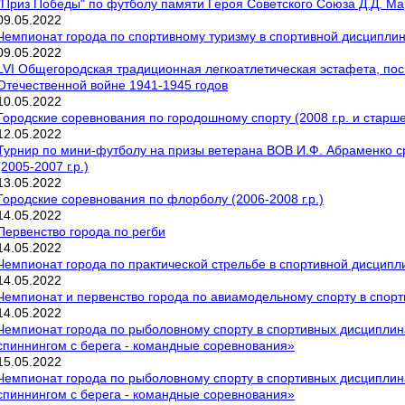
"Приз Победы" по футболу памяти Героя Советского Союза Д.Д. М
09
.
05
.
2022
Чемпионат города по спортивному туризму в спортивной дисциплин
09
.
05
.
2022
LVI Общегородская традиционная легкоатлетическая эстафета, по
Отечественной войне 1941-1945 годов
10
.
05
.
2022
Городские соревнования по городошному спорту (2008 г.р. и старше
12
.
05
.
2022
Турнир по мини-футболу на призы ветерана ВОВ И.Ф. Абраменко с
(2005-2007 г.р.)
13
.
05
.
2022
Городские соревнования по флорболу (2006-2008 г.р.)
14
.
05
.
2022
Первенство города по регби
14
.
05
.
2022
Чемпионат города по практической стрельбе в спортивной дисципли
14
.
05
.
2022
Чемпионат и первенство города по авиамодельному спорту в спорт
14
.
05
.
2022
Чемпионат города по рыболовному спорту в спортивных дисциплина
спиннингом с берега - командные соревнования»
15
.
05
.
2022
Чемпионат города по рыболовному спорту в спортивных дисциплина
спиннингом с берега - командные соревнования»