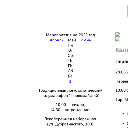
Мероприятия на 2022 год
Апрель
«
Май
»
Июнь
Пн
Кал
Вт
Ср
Чт
Перве
Пт
Сб
28.05.
Вс
Первен
1
10:00-
Традиционный легкоатлетический
полумарафон "Первомайский"
Тир М
10:00 – начало;
14:30 – награждение.
Левобережная набережная
(ул. Дубровинского, 100)