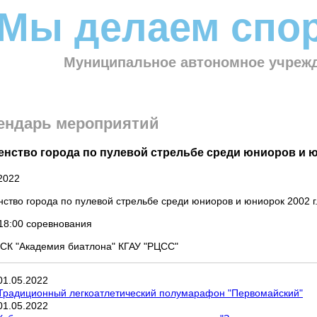
Мы делаем спор
Муниципальное автономное учрежд
ендарь мероприятий
нство города по пулевой стрельбе среди юниоров и юн
2022
ство города по пулевой стрельбе среди юниоров и юниорок 2002 г
18:00 соревнования
СК "Академия биатлона" КГАУ "РЦСС"
01
.
05
.
2022
Традиционный легкоатлетический полумарафон "Первомайский"
01
.
05
.
2022