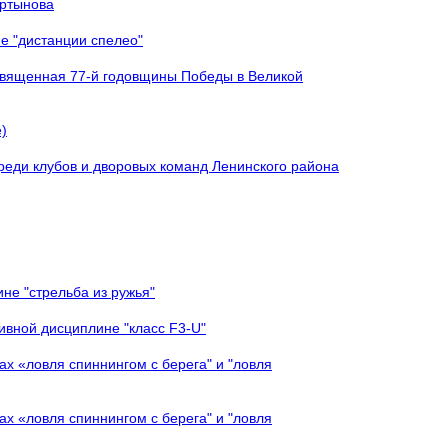
артынова
е "дистанции спелео"
священная 77-й годовщины Победы в Великой
)
реди клубов и дворовых команд Ленинского района
не "стрельба из ружья"
ивной дисциплине "класс F3-U"
х «ловля спиннингом с берега" и "ловля
х «ловля спиннингом с берега" и "ловля