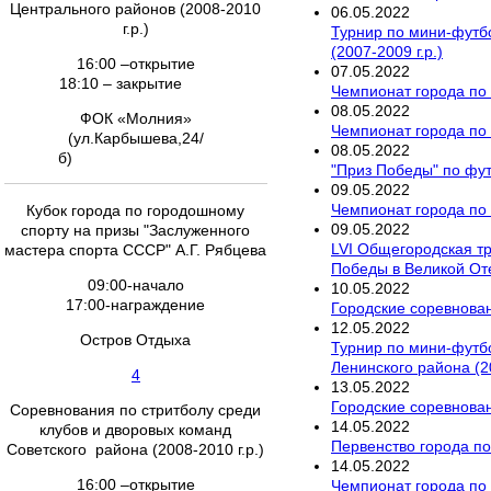
Центрального районов (2008-2010
06
.
05
.
2022
г.р.)
Турнир по мини-футб
(2007-2009 г.р.)
16:00 –открытие
07
.
05
.
2022
18:10 – закрытие
Чемпионат города по
08
.
05
.
2022
ФОК «Молния»
Чемпионат города по 
(ул.Карбышева,24/
08
.
05
.
2022
б)
"Приз Победы" по фу
09
.
05
.
2022
Чемпионат города по 
Кубок города по городошному
09
.
05
.
2022
спорту на призы "Заслуженного
LVI Общегородская т
мастера спорта СССР" А.Г. Рябцева
Победы в Великой От
09:00-начало
10
.
05
.
2022
17:00-награждение
Городские соревнован
12
.
05
.
2022
Остров Отдыха
Турнир по мини-футб
Ленинского района (20
4
13
.
05
.
2022
Городские соревнован
Соревнования по стритболу среди
14
.
05
.
2022
клубов и дворовых команд
Первенство города по
Советского района (2008-2010 г.р.)
14
.
05
.
2022
16:00 –открытие
Чемпионат города по 