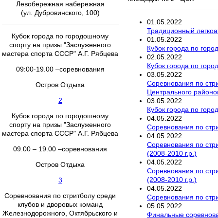
Левобережная набережная
(ул. Дубровинского, 100)
01
.
05
.
2022
Традиционный легкоа
Кубок города по городошному
01
.
05
.
2022
спорту на призы "Заслуженного
Кубок города по горо
мастера спорта СССР" А.Г. Рябцева
02
.
05
.
2022
Кубок города по горо
09:00-19.00 –соревнования
03
.
05
.
2022
Соревнования по стри
Остров Отдыха
Центрального районов 
2
03
.
05
.
2022
Кубок города по горо
Кубок города по городошному
04
.
05
.
2022
спорту на призы "Заслуженного
Соревнования по стри
мастера спорта СССР" А.Г. Рябцева
04
.
05
.
2022
Соревнования по стри
09.00 – 19.00 –соревнования
(2008-2010 г.р.)
04
.
05
.
2022
Остров Отдыха
Соревнования по стри
(2008-2010 г.р.)
3
04
.
05
.
2022
Соревнования по стритболу среди
Соревнования по стри
клубов и дворовых команд
05
.
05
.
2022
Железнодорожного, Октябрьского и
Финальные соревнован