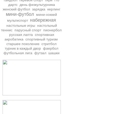
гандбол
гиревой спорт
гири
гто
дартс
день физкультурника
женский футбол
зарядка
керлинг
мини-футбол
мини-хоккей
набережная
мультиспорт
настольные игры
настольный
теннис
парусный спорт
пионербол
русская лапта
спортивная
акробатика
спортивный туризм
старшее поколение
стритбол
турник в каждый двор
фаербол
футбольная лига
футзал
шашки