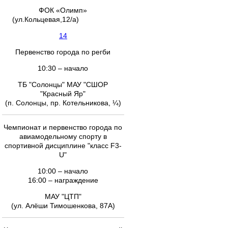
ФОК «Олимп»
(ул.Кольцевая,12/а)
14
Первенство города по регби
10:30 – начало
ТБ "Солонцы" МАУ "СШОР
"Красный Яр"
(п. Солонцы, пр. Котельникова, ¼)
Чемпионат и первенство города по
авиамодельному спорту в
спортивной дисциплине "класс F3-
U"
10:00 – начало
16:00 – награждение
МАУ "ЦТП"
(ул. Алёши Тимошенкова, 87А)