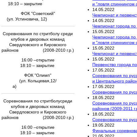
18:10 – закрытие
и "ловля спиннингом 
14
.
05
.
2022
ФОК "Советский"
Чемпионат и первенст
(ул. Устиновича, 12)
14
.
05
.
2022
Чемпионат города по 
15
.
05
.
2022
Соревнования по стритболу среди
Чемпионат города по 
клубов и дворовых команд
и "ловля спиннингом 
Свердловского и Кировского
15
.
05
.
2022
районов (2008-2010 г.р.)
Чемпионат и первенст
15
.
05
.
2022
16:00 –открытие
Первенство города по
18:10 – закрытие
17
.
05
.
2022
ФОК "Олимп"
Соревнования по русс
(ул. Кольцевая,12/
и Центрального районо
а)
17
.
05
.
2022
Соревнования по русс
18
.
05
.
2022
Соревнования по стритболусреди
Соревнования по русс
клубов и дворовых команд
районов (2009-2011 г.
Свердловского и Кировского
18
.
05
.
2022
районов (2008-2010 г.р.)
Соревнования по русс
19
.
05
.
2022
16:00 –открытие
Финальные соревнован
18:10 – закрытие
21
.
05
.
2022