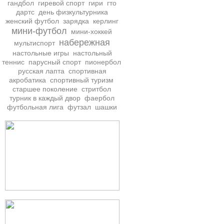
гандбол
гиревой спорт
гири
гто
дартс
день физкультурника
женский футбол
зарядка
керлинг
мини-футбол
мини-хоккей
набережная
мультиспорт
настольные игры
настольный
теннис
парусный спорт
пионербол
русская лапта
спортивная
акробатика
спортивный туризм
старшее поколение
стритбол
турник в каждый двор
фаербол
футбольная лига
футзал
шашки