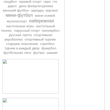
гандбол
гиревой спорт
гири
гто
дартс
день физкультурника
женский футбол
зарядка
керлинг
мини-футбол
мини-хоккей
набережная
мультиспорт
настольные игры
настольный
теннис
парусный спорт
пионербол
русская лапта
спортивная
акробатика
спортивный туризм
старшее поколение
стритбол
турник в каждый двор
фаербол
футбольная лига
футзал
шашки