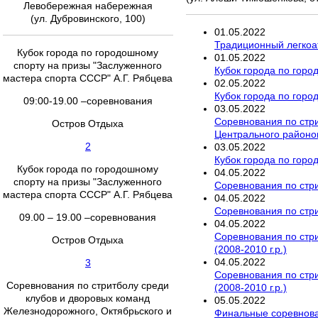
Левобережная набережная
(ул. Дубровинского, 100)
01
.
05
.
2022
Традиционный легкоа
Кубок города по городошному
01
.
05
.
2022
спорту на призы "Заслуженного
Кубок города по горо
мастера спорта СССР" А.Г. Рябцева
02
.
05
.
2022
Кубок города по горо
09:00-19.00 –соревнования
03
.
05
.
2022
Соревнования по стри
Остров Отдыха
Центрального районов 
2
03
.
05
.
2022
Кубок города по горо
Кубок города по городошному
04
.
05
.
2022
спорту на призы "Заслуженного
Соревнования по стри
мастера спорта СССР" А.Г. Рябцева
04
.
05
.
2022
Соревнования по стри
09.00 – 19.00 –соревнования
04
.
05
.
2022
Соревнования по стри
Остров Отдыха
(2008-2010 г.р.)
04
.
05
.
2022
3
Соревнования по стри
Соревнования по стритболу среди
(2008-2010 г.р.)
клубов и дворовых команд
05
.
05
.
2022
Железнодорожного, Октябрьского и
Финальные соревнован