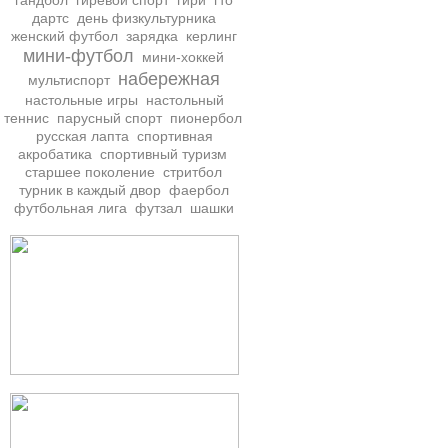
гандбол
гиревой спорт
гири
гто
дартс
день физкультурника
женский футбол
зарядка
керлинг
мини-футбол
мини-хоккей
набережная
мультиспорт
настольные игры
настольный
теннис
парусный спорт
пионербол
русская лапта
спортивная
акробатика
спортивный туризм
старшее поколение
стритбол
турник в каждый двор
фаербол
футбольная лига
футзал
шашки