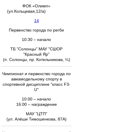
ФОК «Олимп»
(ул.Кольцевая,12/а)
14
Первенство города по регби
10:30 – начало
ТБ "Солонцы" МАУ "СШОР
"Красный Яр"
(п. Солонцы, пр. Котельникова, ¼)
Чемпионат и первенство города по
авиамодельному спорту в
спортивной дисциплине "класс F3-
U"
10:00 – начало
16:00 – награждение
МАУ "ЦТП"
(ул. Алёши Тимошенкова, 87А)