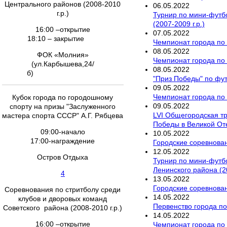
Центрального районов (2008-2010
06
.
05
.
2022
г.р.)
Турнир по мини-футб
(2007-2009 г.р.)
16:00 –открытие
07
.
05
.
2022
18:10 – закрытие
Чемпионат города по
08
.
05
.
2022
ФОК «Молния»
Чемпионат города по 
(ул.Карбышева,24/
08
.
05
.
2022
б)
"Приз Победы" по фу
09
.
05
.
2022
Чемпионат города по 
Кубок города по городошному
09
.
05
.
2022
спорту на призы "Заслуженного
LVI Общегородская т
мастера спорта СССР" А.Г. Рябцева
Победы в Великой От
09:00-начало
10
.
05
.
2022
17:00-награждение
Городские соревнован
12
.
05
.
2022
Остров Отдыха
Турнир по мини-футб
Ленинского района (20
4
13
.
05
.
2022
Городские соревнован
Соревнования по стритболу среди
14
.
05
.
2022
клубов и дворовых команд
Первенство города по
Советского района (2008-2010 г.р.)
14
.
05
.
2022
16:00 –открытие
Чемпионат города по 