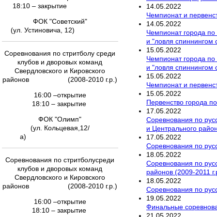
18:10 – закрытие
14
.
05
.
2022
Чемпионат и первенст
ФОК "Советский"
14
.
05
.
2022
(ул. Устиновича, 12)
Чемпионат города по 
и "ловля спиннингом 
15
.
05
.
2022
Соревнования по стритболу среди
Чемпионат города по 
клубов и дворовых команд
и "ловля спиннингом 
Свердловского и Кировского
15
.
05
.
2022
районов (2008-2010 г.р.)
Чемпионат и первенст
15
.
05
.
2022
16:00 –открытие
Первенство города по
18:10 – закрытие
17
.
05
.
2022
ФОК "Олимп"
Соревнования по русс
(ул. Кольцевая,12/
и Центрального районо
а)
17
.
05
.
2022
Соревнования по русс
18
.
05
.
2022
Соревнования по стритболусреди
Соревнования по русс
клубов и дворовых команд
районов (2009-2011 г.
Свердловского и Кировского
18
.
05
.
2022
районов (2008-2010 г.р.)
Соревнования по русс
19
.
05
.
2022
16:00 –открытие
Финальные соревнован
18:10 – закрытие
21
.
05
.
2022