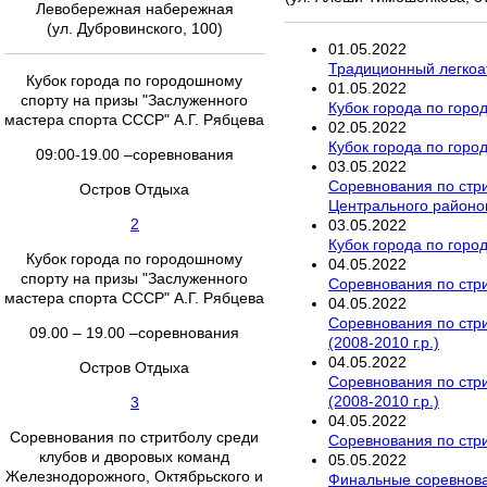
Левобережная набережная
(ул. Дубровинского, 100)
01
.
05
.
2022
Традиционный легкоа
Кубок города по городошному
01
.
05
.
2022
спорту на призы "Заслуженного
Кубок города по горо
мастера спорта СССР" А.Г. Рябцева
02
.
05
.
2022
Кубок города по горо
09:00-19.00 –соревнования
03
.
05
.
2022
Соревнования по стри
Остров Отдыха
Центрального районов 
2
03
.
05
.
2022
Кубок города по горо
Кубок города по городошному
04
.
05
.
2022
спорту на призы "Заслуженного
Соревнования по стри
мастера спорта СССР" А.Г. Рябцева
04
.
05
.
2022
Соревнования по стри
09.00 – 19.00 –соревнования
(2008-2010 г.р.)
04
.
05
.
2022
Остров Отдыха
Соревнования по стри
(2008-2010 г.р.)
3
04
.
05
.
2022
Соревнования по стритболу среди
Соревнования по стри
клубов и дворовых команд
05
.
05
.
2022
Железнодорожного, Октябрьского и
Финальные соревнован