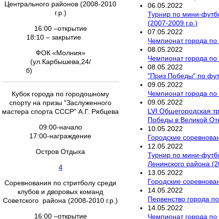
Центрального районов (2008-2010
06
.
05
.
2022
г.р.)
Турнир по мини-футб
(2007-2009 г.р.)
16:00 –открытие
07
.
05
.
2022
18:10 – закрытие
Чемпионат города по
08
.
05
.
2022
ФОК «Молния»
Чемпионат города по 
(ул.Карбышева,24/
08
.
05
.
2022
б)
"Приз Победы" по фу
09
.
05
.
2022
Чемпионат города по 
Кубок города по городошному
09
.
05
.
2022
спорту на призы "Заслуженного
LVI Общегородская т
мастера спорта СССР" А.Г. Рябцева
Победы в Великой От
09:00-начало
10
.
05
.
2022
17:00-награждение
Городские соревнован
12
.
05
.
2022
Остров Отдыха
Турнир по мини-футб
Ленинского района (20
4
13
.
05
.
2022
Городские соревнован
Соревнования по стритболу среди
14
.
05
.
2022
клубов и дворовых команд
Первенство города по
Советского района (2008-2010 г.р.)
14
.
05
.
2022
16:00 –открытие
Чемпионат города по 