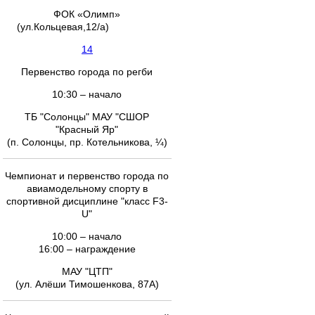
ФОК «Олимп»
(ул.Кольцевая,12/а)
14
Первенство города по регби
10:30 – начало
ТБ "Солонцы" МАУ "СШОР
"Красный Яр"
(п. Солонцы, пр. Котельникова, ¼)
Чемпионат и первенство города по
авиамодельному спорту в
спортивной дисциплине "класс F3-
U"
10:00 – начало
16:00 – награждение
МАУ "ЦТП"
(ул. Алёши Тимошенкова, 87А)