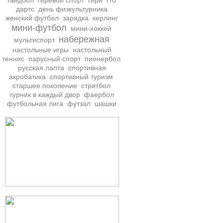
гандбол
гиревой спорт
гири
гто
дартс
день физкультурника
женский футбол
зарядка
керлинг
мини-футбол
мини-хоккей
набережная
мультиспорт
настольные игры
настольный
теннис
парусный спорт
пионербол
русская лапта
спортивная
акробатика
спортивный туризм
старшее поколение
стритбол
турник в каждый двор
фаербол
футбольная лига
футзал
шашки