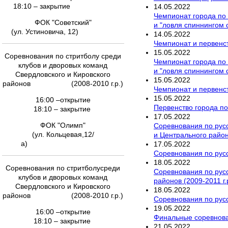
18:10 – закрытие
14
.
05
.
2022
Чемпионат города по 
ФОК "Советский"
и "ловля спиннингом 
(ул. Устиновича, 12)
14
.
05
.
2022
Чемпионат и первенст
15
.
05
.
2022
Соревнования по стритболу среди
Чемпионат города по 
клубов и дворовых команд
и "ловля спиннингом 
Свердловского и Кировского
15
.
05
.
2022
районов (2008-2010 г.р.)
Чемпионат и первенст
15
.
05
.
2022
16:00 –открытие
Первенство города по
18:10 – закрытие
17
.
05
.
2022
ФОК "Олимп"
Соревнования по русс
(ул. Кольцевая,12/
и Центрального районо
а)
17
.
05
.
2022
Соревнования по русс
18
.
05
.
2022
Соревнования по стритболусреди
Соревнования по русс
клубов и дворовых команд
районов (2009-2011 г.
Свердловского и Кировского
18
.
05
.
2022
районов (2008-2010 г.р.)
Соревнования по русс
19
.
05
.
2022
16:00 –открытие
Финальные соревнован
18:10 – закрытие
21
.
05
.
2022