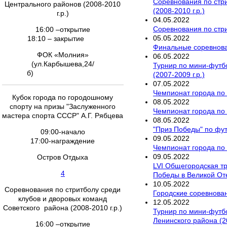
Соревнования по стри
Центрального районов (2008-2010
(2008-2010 г.р.)
г.р.)
04
.
05
.
2022
Соревнования по стри
16:00 –открытие
05
.
05
.
2022
18:10 – закрытие
Финальные соревнован
ФОК «Молния»
06
.
05
.
2022
(ул.Карбышева,24/
Турнир по мини-футб
б)
(2007-2009 г.р.)
07
.
05
.
2022
Чемпионат города по
Кубок города по городошному
08
.
05
.
2022
спорту на призы "Заслуженного
Чемпионат города по 
мастера спорта СССР" А.Г. Рябцева
08
.
05
.
2022
"Приз Победы" по фу
09:00-начало
09
.
05
.
2022
17:00-награждение
Чемпионат города по 
09
.
05
.
2022
Остров Отдыха
LVI Общегородская т
4
Победы в Великой От
10
.
05
.
2022
Соревнования по стритболу среди
Городские соревнован
клубов и дворовых команд
12
.
05
.
2022
Советского района (2008-2010 г.р.)
Турнир по мини-футб
Ленинского района (20
16:00 –открытие