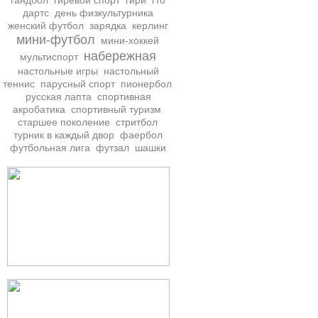
гандбол
гиревой спорт
гири
гто
дартс
день физкультурника
женский футбол
зарядка
керлинг
мини-футбол
мини-хоккей
набережная
мультиспорт
настольные игры
настольный
теннис
парусный спорт
пионербол
русская лапта
спортивная
акробатика
спортивный туризм
старшее поколение
стритбол
турник в каждый двор
фаербол
футбольная лига
футзал
шашки