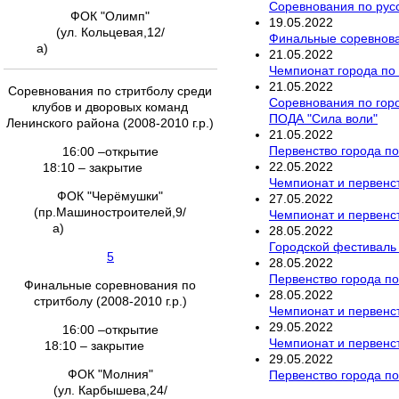
Соревнования по русс
ФОК "Олимп"
19
.
05
.
2022
(ул. Кольцевая,12/
Финальные соревнован
а)
21
.
05
.
2022
Чемпионат города по 
21
.
05
.
2022
Соревнования по стритболу среди
Соревнования по гор
клубов и дворовых команд
ПОДА "Сила воли"
Ленинского района (2008-2010 г.р.)
21
.
05
.
2022
Первенство города по
16:00 –открытие
22
.
05
.
2022
18:10 – закрытие
Чемпионат и первенст
ФОК "Черёмушки"
27
.
05
.
2022
(пр.Машиностроителей,9/
Чемпионат и первенст
а)
28
.
05
.
2022
Городской фестиваль
5
28
.
05
.
2022
Первенство города по
Финальные соревнования по
28
.
05
.
2022
стритболу (2008-2010 г.р.)
Чемпионат и первенст
29
.
05
.
2022
16:00 –открытие
Чемпионат и первенс
18:10 – закрытие
29
.
05
.
2022
ФОК "Молния"
Первенство города по
(ул. Карбышева,24/