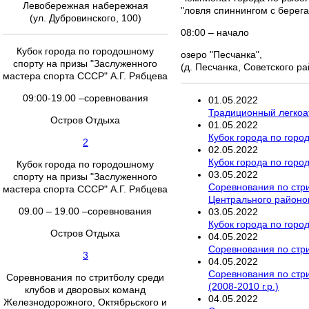
Левобережная набережная
"ловля спиннингом с берег
(ул. Дубровинского, 100)
08:00 – начало
Кубок города по городошному
озеро "Песчанка",
спорту на призы "Заслуженного
(д. Песчанка, Советского ра
мастера спорта СССР" А.Г. Рябцева
09:00-19.00 –соревнования
01
.
05
.
2022
Традиционный легкоа
Остров Отдыха
01
.
05
.
2022
Кубок города по горо
2
02
.
05
.
2022
Кубок города по горо
Кубок города по городошному
03
.
05
.
2022
спорту на призы "Заслуженного
Соревнования по стри
мастера спорта СССР" А.Г. Рябцева
Центрального районов 
09.00 – 19.00 –соревнования
03
.
05
.
2022
Кубок города по горо
Остров Отдыха
04
.
05
.
2022
Соревнования по стри
3
04
.
05
.
2022
Соревнования по стри
Соревнования по стритболу среди
(2008-2010 г.р.)
клубов и дворовых команд
04
.
05
.
2022
Железнодорожного, Октябрьского и