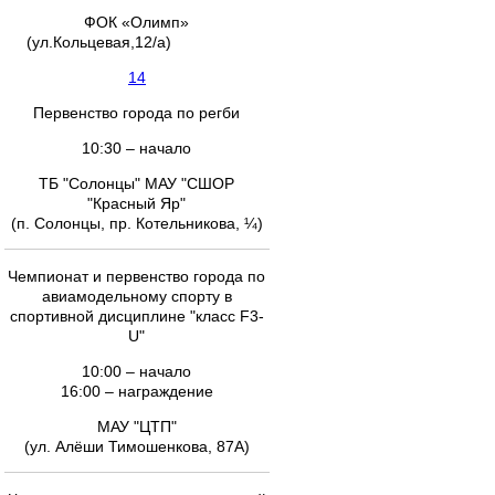
ФОК «Олимп»
(ул.Кольцевая,12/а)
14
Первенство города по регби
10:30 – начало
ТБ "Солонцы" МАУ "СШОР
"Красный Яр"
(п. Солонцы, пр. Котельникова, ¼)
Чемпионат и первенство города по
авиамодельному спорту в
спортивной дисциплине "класс F3-
U"
10:00 – начало
16:00 – награждение
МАУ "ЦТП"
(ул. Алёши Тимошенкова, 87А)