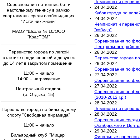
Чемпионат и первенст
Соревнования по теннис-бит и
24
.
04
.
2022
настольному теннису в рамках
Кубок города по вол
спартакиады среди слабовидящих
24
.
04
.
2022
"Источник жизни"
Чемпионат и первенст
"кобудо"
МАОУ "Школа № 10/ООО
26
.
04
.
2022
"КрасТЭМ"
Соревнования по фло
Центрального районов 
Первенство города по легкой
26
.
04
.
2022
атлетике среди юношей и девушек
Первенство города по
до 14 лет в закрытом помещении
26
.
04
.
2022
Соревнования по флор
11:00 – начало
27
.
04
.
2022
14:00 – награждение
Соревнования по флор
27
.
04
.
2022
Центральный стадион
Соревнования по фло
(о. Отдыха, 15)
(2010-2012 г.р.)
28
.
04
.
2022
Чемпионат и первенст
Первенство города по бильярдному
28
.
04
.
2022
спорту "Свободная пирамида"
Соревнования среди 
11:00 – начало
Октябрьского и Центр
29
.
04
.
2022
Бильярдный клуб "Мицар"
Финальные соревнован