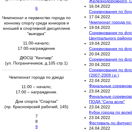
Железнодорожного, О
16
.
04
.
2022
6
Соревнования по боул
17
.
04
.
2022
Чемпионат и первенство города по
Чемпионат города по
конному спорту среди юниоров и
19
.
04
.
2022
юношей в спортивной дисциплине
Соревнования по фло
"выездка"
Центрального районов 
11.00-начало;
19
.
04
.
2022
17.00-награждение
Соревнования по флор
20
.
04
.
2022
ДЮСШ "Кентавр"
Соревнования по флор
(ул. Пограничников, д.105 стр.1)
20
.
04
.
2022
Соревнования по фло
(2007-2009 г.р.)
Чемпионат города по дзюдо
22
.
04
.
2022
Финальные соревнован
11:00 – начало;
23
.
04
.
2022
17:00 – награждение.
Финальные соревнова
Дом спорта "Спартак"
ПОДА "Сила воли"
(пр. Красноярский рабочий, 145)
23
.
04
.
2022
Кубок города по вол
7
23
.
04
.
2022
8
Фестиваль по фитнесу
9
24
.
04
.
2022