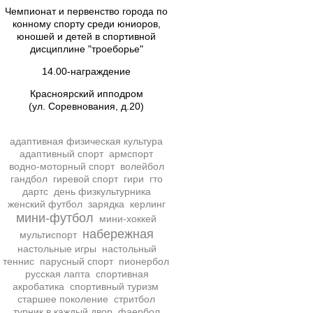
Чемпионат и первенство города по
конному спорту среди юниоров,
юношей и детей в спортивной
дисциплине "троеборье"
14.00-награждение
Красноярский ипподром
(ул. Соревнования, д.20)
адаптивная физическая культура
адаптивный спорт
армспорт
водно-моторный спорт
волейбол
гандбол
гиревой спорт
гири
гто
дартс
день физкультурника
женский футбол
зарядка
керлинг
мини-футбол
мини-хоккей
набережная
мультиспорт
настольные игры
настольный
теннис
парусный спорт
пионербол
русская лапта
спортивная
акробатика
спортивный туризм
старшее поколение
стритбол
турник в каждый двор
фаербол