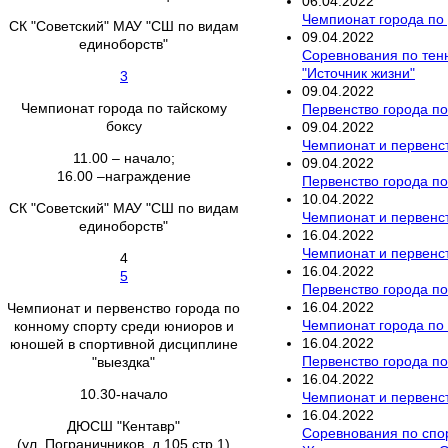
06
.
04
.
2022
Чемпионат города по
СК "Советский" МАУ "СШ по видам
09
.
04
.
2022
единоборств"
Соревнования по тен
"Источник жизни"
3
09
.
04
.
2022
Чемпионат города по тайскому
Первенство города п
боксу
09
.
04
.
2022
Чемпионат и первенст
11.00 – начало;
09
.
04
.
2022
16.00 –награждение
Первенство города по
10
.
04
.
2022
СК "Советский" МАУ "СШ по видам
Чемпионат и первенст
единоборств"
16
.
04
.
2022
Чемпионат и первенст
4
16
.
04
.
2022
5
Первенство города по
16
.
04
.
2022
Чемпионат и первенство города по
Чемпионат города по
конному спорту среди юниоров и
16
.
04
.
2022
юношей в спортивной дисциплине
Первенство города по
"выездка"
16
.
04
.
2022
10.30-начало
Чемпионат и первенст
16
.
04
.
2022
ДЮСШ "Кентавр"
Соревнования по спо
(ул. Пограничников, д.105 стр.1)