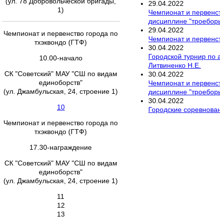
(ул. 78 Добровольческой бригады,
29
.
04
.
2022
1)
Чемпионат и первенст
дисциплине "троебор
29
.
04
.
2022
Чемпионат и первенство города по
Чемпионат и первенст
тхэквондо (ГТФ)
30
.
04
.
2022
Городской турнир по
10.00-начало
Литвиненко Н.Е.
СК "Советский" МАУ "СШ по видам
30
.
04
.
2022
единоборств"
Чемпионат и первенст
(ул. Джамбульская, 24, строение 1)
дисциплине "троебор
30
.
04
.
2022
10
Городские соревнован
Чемпионат и первенство города по
тхэквондо (ГТФ)
17.30-награждение
СК "Советский" МАУ "СШ по видам
единоборств"
(ул. Джамбульская, 24, строение 1)
11
12
13