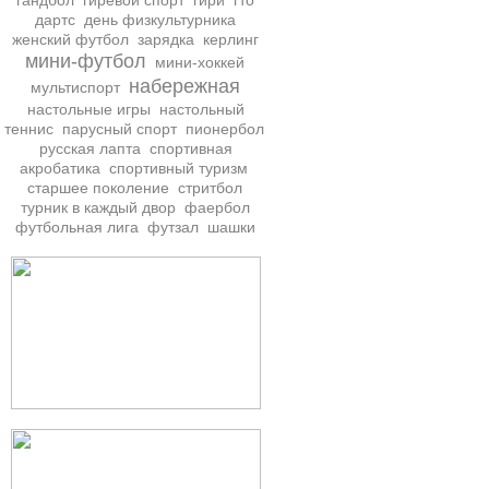
гандбол
гиревой спорт
гири
гто
дартс
день физкультурника
женский футбол
зарядка
керлинг
мини-футбол
мини-хоккей
набережная
мультиспорт
настольные игры
настольный
теннис
парусный спорт
пионербол
русская лапта
спортивная
акробатика
спортивный туризм
старшее поколение
стритбол
турник в каждый двор
фаербол
футбольная лига
футзал
шашки