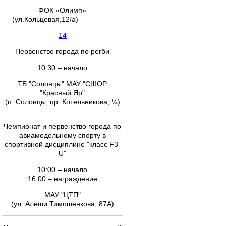
ФОК «Олимп»
(ул.Кольцевая,12/а)
14
Первенство города по регби
10:30 – начало
ТБ "Солонцы" МАУ "СШОР
"Красный Яр"
(п. Солонцы, пр. Котельникова, ¼)
Чемпионат и первенство города по
авиамодельному спорту в
спортивной дисциплине "класс F3-
U"
10:00 – начало
16:00 – награждение
МАУ "ЦТП"
(ул. Алёши Тимошенкова, 87А)