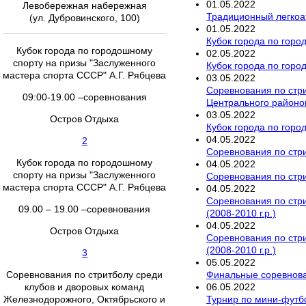
01
.
05
.
2022
Левобережная набережная
Традиционный легкоа
(ул. Дубровинского, 100)
01
.
05
.
2022
Кубок города по горо
Кубок города по городошному
02
.
05
.
2022
спорту на призы "Заслуженного
Кубок города по горо
мастера спорта СССР" А.Г. Рябцева
03
.
05
.
2022
Соревнования по стри
09:00-19.00 –соревнования
Центрального районов 
03
.
05
.
2022
Остров Отдыха
Кубок города по горо
04
.
05
.
2022
2
Соревнования по стри
Кубок города по городошному
04
.
05
.
2022
спорту на призы "Заслуженного
Соревнования по стри
мастера спорта СССР" А.Г. Рябцева
04
.
05
.
2022
Соревнования по стри
09.00 – 19.00 –соревнования
(2008-2010 г.р.)
04
.
05
.
2022
Остров Отдыха
Соревнования по стри
(2008-2010 г.р.)
3
05
.
05
.
2022
Финальные соревнован
Соревнования по стритболу среди
06
.
05
.
2022
клубов и дворовых команд
Турнир по мини-футб
Железнодорожного, Октябрьского и