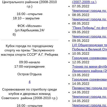
(2007-2009 г.р.)
Центрального районов (2008-2010
07
.
05
.
2022
г.р.)
Чемпионат города по
16:00 –открытие
08
.
05
.
2022
18:10 – закрытие
Чемпионат города по 
08
.
05
.
2022
ФОК «Молния»
"Приз Победы" по фу
(ул.Карбышева,24/
09
.
05
.
2022
б)
Чемпионат города по 
09
.
05
.
2022
LVI Общегородская т
Кубок города по городошному
Победы в Великой От
спорту на призы "Заслуженного
10
.
05
.
2022
мастера спорта СССР" А.Г. Рябцева
Городские соревнован
12
.
05
.
2022
09:00-начало
Турнир по мини-футб
17:00-награждение
Ленинского района (20
Остров Отдыха
13
.
05
.
2022
Городские соревнован
4
14
.
05
.
2022
Первенство города по
Соревнования по стритболу среди
14
.
05
.
2022
клубов и дворовых команд
Чемпионат города по 
Советского района (2008-2010 г.р.)
14
.
05
.
2022
Чемпионат города по 
16:00 –открытие