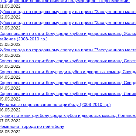
Традиционный легкоатлетический полумарафон "Первомайский"
01
.
05
.
2022
Кубок города по городошному спорту на призы "Заслуженного маст
02
.
05
.
2022
Кубок города по городошному спорту на призы "Заслуженного маст
03
.
05
.
2022
Соревнования по стритболу среди клубов и дворовых команд Желе
районов (2008-2010 г.р.)
03
.
05
.
2022
Кубок города по городошному спорту на призы "Заслуженного маст
04
.
05
.
2022
Соревнования по стритболу среди клубов и дворовых команд Советс
04
.
05
.
2022
Соревнования по стритболусреди клубов и дворовых команд Свердло
04
.
05
.
2022
Соревнования по стритболу среди клубов и дворовых команд Свердл
04
.
05
.
2022
Соревнования по стритболу среди клубов и дворовых команд Ленинс
05
.
05
.
2022
Финальные соревнования по стритболу (2008-2010 г.р.)
06
.
05
.
2022
Турнир по мини-футболу среди клубов и дворовых команд Ленинског
07
.
05
.
2022
Чемпионат города по пейнтболу
08
.
05
.
2022