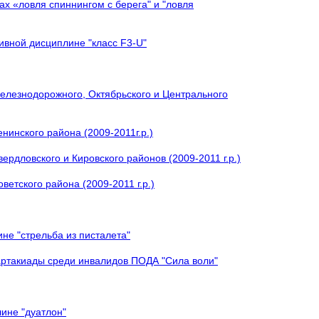
х «ловля спиннингом с берега" и "ловля
ивной дисциплине "класс F3-U"
елезнодорожного, Октябрьского и Центрального
нинского района (2009-2011г.р.)
рдловского и Кировского районов (2009-2011 г.р.)
етского района (2009-2011 г.р.)
не "стрельба из писталета"
артакиады среди инвалидов ПОДА "Сила воли"
ине "дуатлон"