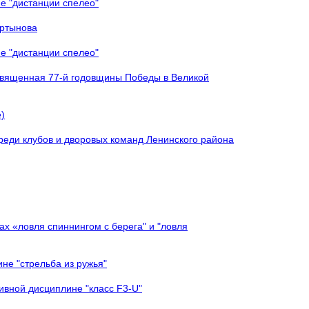
е "дистанции спелео"
артынова
е "дистанции спелео"
священная 77-й годовщины Победы в Великой
)
реди клубов и дворовых команд Ленинского района
х «ловля спиннингом с берега" и "ловля
не "стрельба из ружья"
ивной дисциплине "класс F3-U"