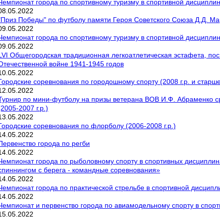
Чемпионат города по спортивному туризму в спортивной дисциплин
08
.
05
.
2022
"Приз Победы" по футболу памяти Героя Советского Союза Д.Д. М
09
.
05
.
2022
Чемпионат города по спортивному туризму в спортивной дисциплин
09
.
05
.
2022
LVI Общегородская традиционная легкоатлетическая эстафета, по
Отечественной войне 1941-1945 годов
10
.
05
.
2022
Городские соревнования по городошному спорту (2008 г.р. и старше
12
.
05
.
2022
Турнир по мини-футболу на призы ветерана ВОВ И.Ф. Абраменко с
(2005-2007 г.р.)
13
.
05
.
2022
Городские соревнования по флорболу (2006-2008 г.р.)
14
.
05
.
2022
Первенство города по регби
14
.
05
.
2022
Чемпионат города по рыболовному спорту в спортивных дисциплина
спиннингом с берега - командные соревнования»
14
.
05
.
2022
Чемпионат города по практической стрельбе в спортивной дисципли
14
.
05
.
2022
Чемпионат и первенство города по авиамодельному спорту в спорт
15
.
05
.
2022