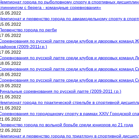
Чемпионат города по рыболовному спорту в спортивных дисциплина
спиннингом с берега - командные соревнования»
15
.
05
.
2022
Чемпионат и первенство города по авиамодельному спорту в спорт
15
.
05
.
2022
Первенство города по регби
17
.
05
.
2022
Соревнования по русской лапте среди клубов и дворовых команд Ж
районов (2009-2011г.р.)
17
.
05
.
2022
Соревнования по русской лапте среди клубов и дворовых команд Ле
18
.
05
.
2022
Соревнования по русской лапте среди клубов и дворовых команд Све
18
.
05
.
2022
Соревнования по русской лапте среди клубов и дворовых команд Сов
19
.
05
.
2022
Финальные соревнования по русской лапте (2009-2011 г.р.)
21
.
05
.
2022
Чемпионат города по практической стрельбе в спортивной дисципли
21
.
05
.
2022
Соревнования по городошному спорту в рамках XXIV Городской сп
21
.
05
.
2022
Первенство города по вольной борьбе среди юниоров до 21 года
22
.
05
.
2022
Чемпионат и первенство города по триатлону в спортивной дисципл