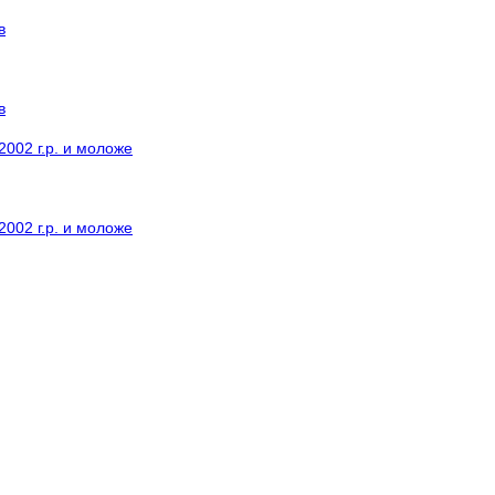
в
в
002 г.р. и моложе
002 г.р. и моложе