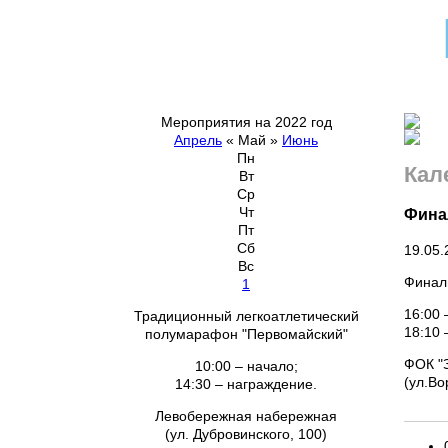
Мероприятия на 2022 год
Апрель
«
Май
»
Июнь
Пн
Кал
Вт
Ср
Чт
Финал
Пт
Сб
19.05.
Вс
Финаль
1
16:00 
Традиционный легкоатлетический
18:10 
полумарафон "Первомайский"
ФОК "
10:00 – начало;
(у
14:30 – награждение.
Левобережная набережная
(ул. Дубровинского, 100)