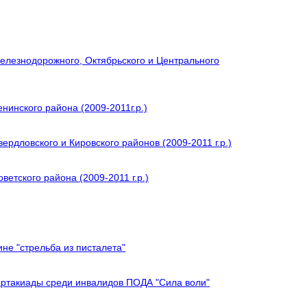
елезнодорожного, Октябрьского и Центрального
нинского района (2009-2011г.р.)
рдловского и Кировского районов (2009-2011 г.р.)
етского района (2009-2011 г.р.)
не "стрельба из писталета"
артакиады среди инвалидов ПОДА "Сила воли"