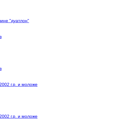
ине "дуатлон"
в
в
002 г.р. и моложе
002 г.р. и моложе