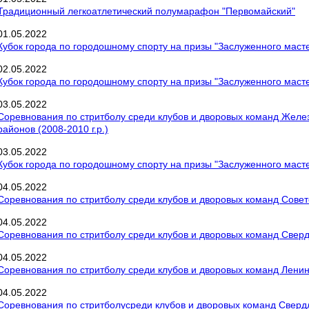
Традиционный легкоатлетический полумарафон "Первомайский"
01
.
05
.
2022
Кубок города по городошному спорту на призы "Заслуженного маст
02
.
05
.
2022
Кубок города по городошному спорту на призы "Заслуженного маст
03
.
05
.
2022
Соревнования по стритболу среди клубов и дворовых команд Желе
районов (2008-2010 г.р.)
03
.
05
.
2022
Кубок города по городошному спорту на призы "Заслуженного маст
04
.
05
.
2022
Соревнования по стритболу среди клубов и дворовых команд Советс
04
.
05
.
2022
Соревнования по стритболу среди клубов и дворовых команд Свердл
04
.
05
.
2022
Соревнования по стритболу среди клубов и дворовых команд Ленинс
04
.
05
.
2022
Соревнования по стритболусреди клубов и дворовых команд Свердло