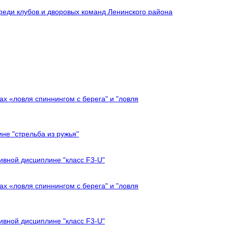
реди клубов и дворовых команд Ленинского района
х «ловля спиннингом с берега" и "ловля
не "стрельба из ружья"
ивной дисциплине "класс F3-U"
х «ловля спиннингом с берега" и "ловля
ивной дисциплине "класс F3-U"