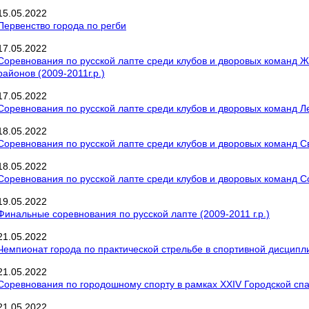
15
.
05
.
2022
Первенство города по регби
17
.
05
.
2022
Соревнования по русской лапте среди клубов и дворовых команд Ж
районов (2009-2011г.р.)
17
.
05
.
2022
Соревнования по русской лапте среди клубов и дворовых команд Ле
18
.
05
.
2022
Соревнования по русской лапте среди клубов и дворовых команд Све
18
.
05
.
2022
Соревнования по русской лапте среди клубов и дворовых команд Сов
19
.
05
.
2022
Финальные соревнования по русской лапте (2009-2011 г.р.)
21
.
05
.
2022
Чемпионат города по практической стрельбе в спортивной дисципли
21
.
05
.
2022
Соревнования по городошному спорту в рамках XXIV Городской сп
21
.
05
.
2022