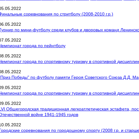
05
.
05
.
2022
Финальные соревнования по стритболу (2008-2010 г.р.)
06
.
05
.
2022
Турнир по мини-футболу среди клубов и дворовых команд Ленинског
07
.
05
.
2022
Чемпионат города по пейнтболу
08
.
05
.
2022
Чемпионат города по спортивному туризму в спортивной дисциплин
08
.
05
.
2022
"Приз Победы" по футболу памяти Героя Советского Союза Д.Д. М
09
.
05
.
2022
Чемпионат города по спортивному туризму в спортивной дисциплин
09
.
05
.
2022
LVI Общегородская традиционная легкоатлетическая эстафета, по
Отечественной войне 1941-1945 годов
10
.
05
.
2022
Городские соревнования по городошному спорту (2008 г.р. и старше