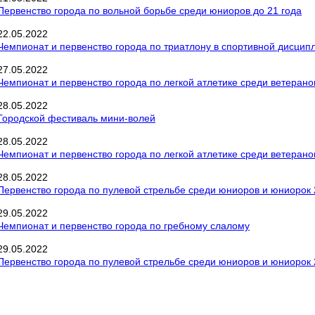
Первенство города по вольной борьбе среди юниоров до 21 года
22
.
05
.
2022
Чемпионат и первенство города по триатлону в спортивной дисципл
27
.
05
.
2022
Чемпионат и первенство города по легкой атлетике среди ветерано
28
.
05
.
2022
Городской фестиваль мини-волей
28
.
05
.
2022
Чемпионат и первенство города по легкой атлетике среди ветерано
28
.
05
.
2022
Первенство города по пулевой стрельбе среди юниоров и юниорок 2
29
.
05
.
2022
Чемпионат и первенство города по гребному слалому
29
.
05
.
2022
Первенство города по пулевой стрельбе среди юниоров и юниорок 2