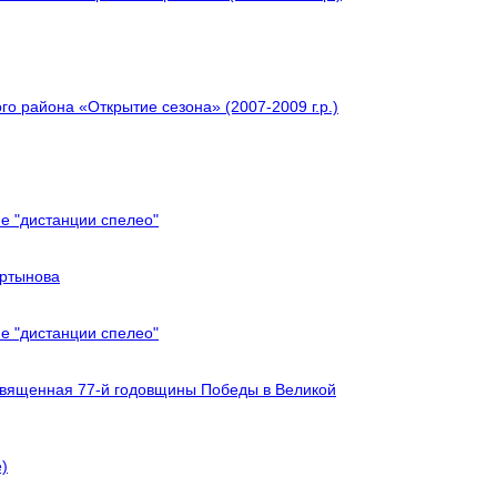
о района «Открытие сезона» (2007-2009 г.р.)
е "дистанции спелео"
артынова
е "дистанции спелео"
священная 77-й годовщины Победы в Великой
)