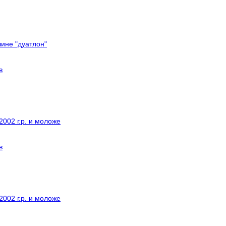
ине "дуатлон"
в
002 г.р. и моложе
в
002 г.р. и моложе