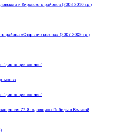
овского и Кировского районов (2008-2010 г.р.)
о района «Открытие сезона» (2007-2009 г.р.)
е "дистанции спелео"
артынова
е "дистанции спелео"
священная 77-й годовщины Победы в Великой
)