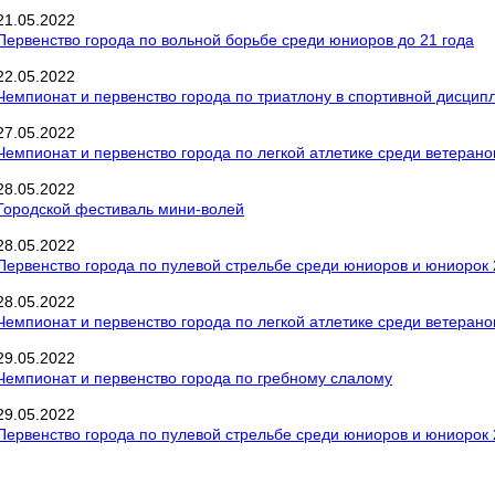
21
.
05
.
2022
Первенство города по вольной борьбе среди юниоров до 21 года
22
.
05
.
2022
Чемпионат и первенство города по триатлону в спортивной дисципл
27
.
05
.
2022
Чемпионат и первенство города по легкой атлетике среди ветерано
28
.
05
.
2022
Городской фестиваль мини-волей
28
.
05
.
2022
Первенство города по пулевой стрельбе среди юниоров и юниорок 2
28
.
05
.
2022
Чемпионат и первенство города по легкой атлетике среди ветерано
29
.
05
.
2022
Чемпионат и первенство города по гребному слалому
29
.
05
.
2022
Первенство города по пулевой стрельбе среди юниоров и юниорок 2