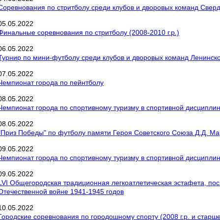
Соревнования по стритболу среди клубов и дворовых команд Свердл
05
.
05
.
2022
Финальные соревнования по стритболу (2008-2010 г.р.)
06
.
05
.
2022
Турнир по мини-футболу среди клубов и дворовых команд Ленинског
07
.
05
.
2022
Чемпионат города по пейнтболу
08
.
05
.
2022
Чемпионат города по спортивному туризму в спортивной дисциплин
08
.
05
.
2022
"Приз Победы" по футболу памяти Героя Советского Союза Д.Д. М
09
.
05
.
2022
Чемпионат города по спортивному туризму в спортивной дисциплин
09
.
05
.
2022
LVI Общегородская традиционная легкоатлетическая эстафета, по
Отечественной войне 1941-1945 годов
10
.
05
.
2022
Городские соревнования по городошному спорту (2008 г.р. и старше