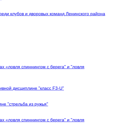
реди клубов и дворовых команд Ленинского района
х «ловля спиннингом с берега" и "ловля
ивной дисциплине "класс F3-U"
не "стрельба из ружья"
х «ловля спиннингом с берега" и "ловля