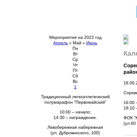
Мероприятия на 2022 год
Апрель
«
Май
»
Июнь
Пн
Кал
Вт
Ср
Чт
Соре
Пт
район
Сб
Вс
18.05.
1
Соревн
Традиционный легкоатлетический
полумарафон "Первомайский"
16:00 
18:1
10:00 – начало;
14:30 – награждение.
ФОК "
(ул
Левобережная набережная
(ул. Дубровинского, 100)