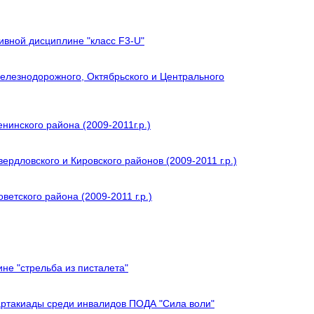
ивной дисциплине "класс F3-U"
елезнодорожного, Октябрьского и Центрального
нинского района (2009-2011г.р.)
рдловского и Кировского районов (2009-2011 г.р.)
етского района (2009-2011 г.р.)
не "стрельба из писталета"
артакиады среди инвалидов ПОДА "Сила воли"