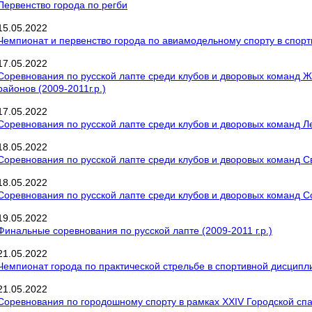
Первенство города по регби
15
.
05
.
2022
Чемпионат и первенство города по авиамодельному спорту в спорт
17
.
05
.
2022
Соревнования по русской лапте среди клубов и дворовых команд Ж
районов (2009-2011г.р.)
17
.
05
.
2022
Соревнования по русской лапте среди клубов и дворовых команд Ле
18
.
05
.
2022
Соревнования по русской лапте среди клубов и дворовых команд Све
18
.
05
.
2022
Соревнования по русской лапте среди клубов и дворовых команд Сов
19
.
05
.
2022
Финальные соревнования по русской лапте (2009-2011 г.р.)
21
.
05
.
2022
Чемпионат города по практической стрельбе в спортивной дисципли
21
.
05
.
2022
Соревнования по городошному спорту в рамках XXIV Городской сп