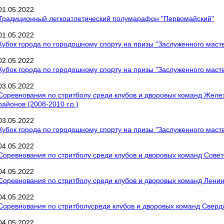
01
.
05
.
2022
Традиционный легкоатлетический полумарафон "Первомайский"
01
.
05
.
2022
Кубок города по городошному спорту на призы "Заслуженного маст
02
.
05
.
2022
Кубок города по городошному спорту на призы "Заслуженного маст
03
.
05
.
2022
Соревнования по стритболу среди клубов и дворовых команд Желе
районов (2008-2010 г.р.)
03
.
05
.
2022
Кубок города по городошному спорту на призы "Заслуженного маст
04
.
05
.
2022
Соревнования по стритболу среди клубов и дворовых команд Советс
04
.
05
.
2022
Соревнования по стритболу среди клубов и дворовых команд Ленинс
04
.
05
.
2022
Соревнования по стритболусреди клубов и дворовых команд Свердло
04
.
05
.
2022