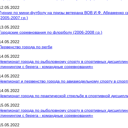
12
.
05
.
2022
Турнир по мини-футболу на призы ветерана ВОВ И.Ф. Абраменко с
(2005-2007 г.р.)
13
.
05
.
2022
Городские соревнования по флорболу (2006-2008 г.р.)
14
.
05
.
2022
Первенство города по регби
14
.
05
.
2022
Чемпионат города по рыболовному спорту в спортивных дисциплина
спиннингом с берега - командные соревнования»
14
.
05
.
2022
Чемпионат и первенство города по авиамодельному спорту в спорт
14
.
05
.
2022
Чемпионат города по практической стрельбе в спортивной дисципли
15
.
05
.
2022
Чемпионат города по рыболовному спорту в спортивных дисциплина
спиннингом с берега - командные соревнования»
15
.
05
.
2022