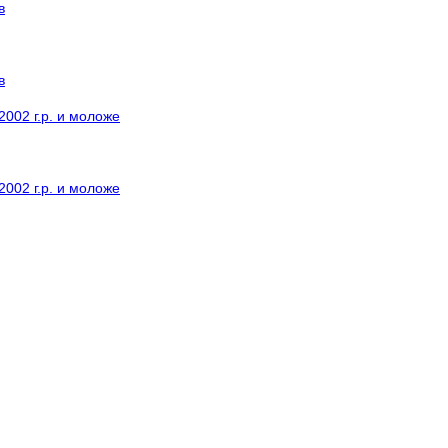
в
в
002 г.р. и моложе
002 г.р. и моложе