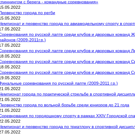
спиннингом с берега - командные соревнования»
15
.
05
.
2022
Первенство города по регби
15
.
05
.
2022
Чемпионат и первенство города по авиамодельному спорту в спорт
17
.
05
.
2022
Соревнования по русской лапте среди клубов и дворовых команд Ж
районов (2009-2011г.р.)
17
.
05
.
2022
Соревнования по русской лапте среди клубов и дворовых команд Ле
18
.
05
.
2022
Соревнования по русской лапте среди клубов и дворовых команд Све
18
.
05
.
2022
Соревнования по русской лапте среди клубов и дворовых команд Сов
19
.
05
.
2022
Финальные соревнования по русской лапте (2009-2011 г.р.)
21
.
05
.
2022
Чемпионат города по практической стрельбе в спортивной дисципли
21
.
05
.
2022
Первенство города по вольной борьбе среди юниоров до 21 года
21
.
05
.
2022
Соревнования по городошному спорту в рамках XXIV Городской сп
22
.
05
.
2022
Чемпионат и первенство города по триатлону в спортивной дисципл
27
.
05
.
2022