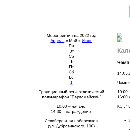
Мероприятия на 2022 год
Апрель
«
Май
»
Июнь
Пн
Кал
Вт
Ср
Чт
Чемп
Пт
Сб
14.05.
Вс
Чемпио
1
10:00-
Традиционный легкоатлетический
16:00
полумарафон "Первомайский"
КСК "К
10:00 – начало;
14:30 – награждение.
Левобережная набережная
(ул. Дубровинского, 100)