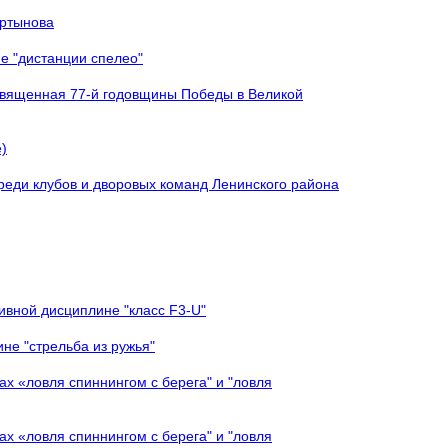
артынова
е "дистанции спелео"
священная 77-й годовщины Победы в Великой
)
реди клубов и дворовых команд Ленинского района
ивной дисциплине "класс F3-U"
не "стрельба из ружья"
х «ловля спиннингом с берега" и "ловля
х «ловля спиннингом с берега" и "ловля