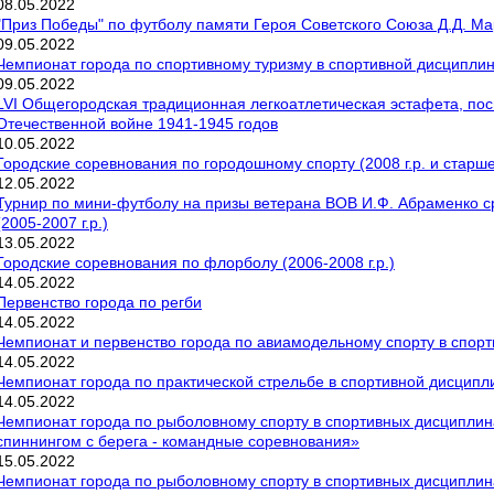
08
.
05
.
2022
"Приз Победы" по футболу памяти Героя Советского Союза Д.Д. М
09
.
05
.
2022
Чемпионат города по спортивному туризму в спортивной дисциплин
09
.
05
.
2022
LVI Общегородская традиционная легкоатлетическая эстафета, по
Отечественной войне 1941-1945 годов
10
.
05
.
2022
Городские соревнования по городошному спорту (2008 г.р. и старше
12
.
05
.
2022
Турнир по мини-футболу на призы ветерана ВОВ И.Ф. Абраменко с
(2005-2007 г.р.)
13
.
05
.
2022
Городские соревнования по флорболу (2006-2008 г.р.)
14
.
05
.
2022
Первенство города по регби
14
.
05
.
2022
Чемпионат и первенство города по авиамодельному спорту в спорт
14
.
05
.
2022
Чемпионат города по практической стрельбе в спортивной дисципли
14
.
05
.
2022
Чемпионат города по рыболовному спорту в спортивных дисциплина
спиннингом с берега - командные соревнования»
15
.
05
.
2022
Чемпионат города по рыболовному спорту в спортивных дисциплина