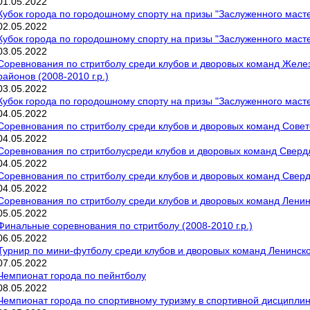
01
.
05
.
2022
Кубок города по городошному спорту на призы "Заслуженного маст
02
.
05
.
2022
Кубок города по городошному спорту на призы "Заслуженного маст
03
.
05
.
2022
Соревнования по стритболу среди клубов и дворовых команд Желе
районов (2008-2010 г.р.)
03
.
05
.
2022
Кубок города по городошному спорту на призы "Заслуженного маст
04
.
05
.
2022
Соревнования по стритболу среди клубов и дворовых команд Советс
04
.
05
.
2022
Соревнования по стритболусреди клубов и дворовых команд Свердло
04
.
05
.
2022
Соревнования по стритболу среди клубов и дворовых команд Свердл
04
.
05
.
2022
Соревнования по стритболу среди клубов и дворовых команд Ленинс
05
.
05
.
2022
Финальные соревнования по стритболу (2008-2010 г.р.)
06
.
05
.
2022
Турнир по мини-футболу среди клубов и дворовых команд Ленинског
07
.
05
.
2022
Чемпионат города по пейнтболу
08
.
05
.
2022
Чемпионат города по спортивному туризму в спортивной дисциплин