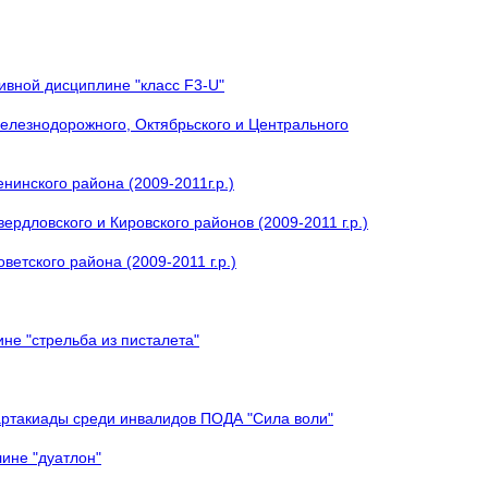
ивной дисциплине "класс F3-U"
елезнодорожного, Октябрьского и Центрального
нинского района (2009-2011г.р.)
рдловского и Кировского районов (2009-2011 г.р.)
етского района (2009-2011 г.р.)
не "стрельба из писталета"
артакиады среди инвалидов ПОДА "Сила воли"
ине "дуатлон"