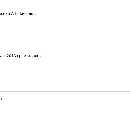
ссии А.В. Киселева
к 2013 г.р. и младше
)