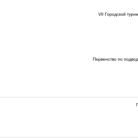
VII Городской тур
Первенство по подво