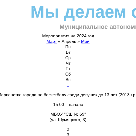
Мы делаем 
Муниципальное автоном
Мероприятия на 2024 год
Март
«
Апрель
»
Май
Пн
Вт
Ср
Чт
Пт
Сб
Вс
1
Первенство города по баскетболу среди девушек до 13 лет (2013 г.р.
15:00 – начало
МБОУ "СШ № 69"
(ул. Шумяцкого, 3)
2
3