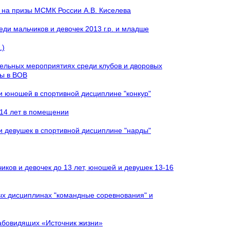
к на призы МСМК России А.В. Киселева
и мальчиков и девочек 2013 г.р. и младше
.)
тельных мероприятиях среди клубов и дворовых
ды в ВОВ
и юношей в спортивной дисциплине "конкур"
 14 лет в помещении
и девушек в спортивной дисциплине "нарды"
иков и девочек до 13 лет, юношей и девушек 13-16
ых дисциплинах "командные соревнования" и
лабовидящих «Источник жизни»