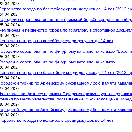
22
.
04
.
2024
Первенство города по баскетболу среди девушек до 14 лет (2012 г.р
24
.
04
.
2024
Городские соревнования по греко-римской борьбе среди юношей до 
25
.
04
.
2024
Чемпионат и первенство города по триатлону в спортивной дисципл
25
.
04
.
2024
Первенство города по волейболу среди девушек до 14 лет
25
.
04
.
2024
Городские соревнования по фигурному катанию на коньках "Весенн
26
.
04
.
2024
Городские соревнования по фигурному катанию на коньках
26
.
04
.
2024
Первенство города по баскетболу среди девушек до 14 лет (2012 г.р
27
.
04
.
2024
Городской турнир по Армейскому рукопашному бою памяти Кавалер
27
.
04
.
2024
Фестиваль по фитнесу в рамках Городских физкультурно-оздорови
команд по месту жительства, посвященные 79-ой годовщине Побе
28
.
04
.
2024
Городской турнир по Армейскому рукопашному бою памяти Кавале
28
.
04
.
2024
Первенство города по волейболу среди девушек до 14 лет