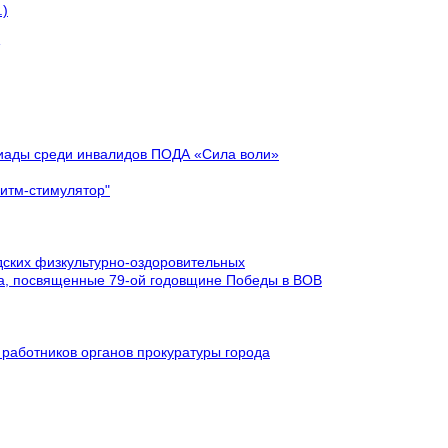
.)
киады среди инвалидов ПОДА «Сила воли»
ритм-стимулятор"
дских физкультурно-оздоровительных
ва, посвященные 79-ой годовщине Победы в ВОВ
 работников органов прокуратуры города