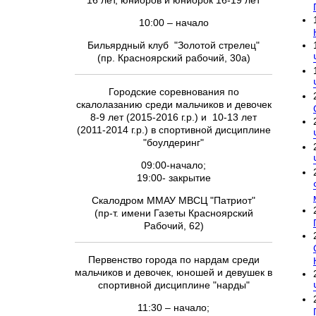
16 лет, юниоров и юниорок 16-19 лет
10:00 – начало
Бильярдный клуб "Золотой стрелец"
(пр. Красноярский рабочий, 30а)
Городские соревнования по
скалолазанию среди мальчиков и девочек
8-9 лет (2015-2016 г.р.) и 10-13 лет
(2011-2014 г.р.) в спортивной дисциплине
"боулдеринг"
09:00-начало;
19:00- закрытие
Скалодром ММАУ МВСЦ "Патриот"
(пр-т. имени Газеты Красноярский
Рабочий, 62)
Первенство города по нардам среди
мальчиков и девочек, юношей и девушек в
спортивной дисциплине "нарды"
11:30 – начало;