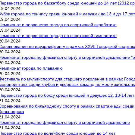
Первенство города по баскетболу среди юношей до 14 лет (2012 г.р
19
.
04
.
2024
Кубок города по теннису среди юношей и девушек до 13 и до 17 лет
19
.
04
.
2024
Чемпионат и первенство города по спортивной акробатике
19
.
04
.
2024
Чемпионат и первенство города по спортивной гимнастике
20
.
04
.
2024
Соревнования по пауэрлифтингу в рамках XXVII Городской спарта
20
.
04
.
2024
Чемпионат города по фиджитал спорту в спортивной дисциплине "
20
.
04
.
2024
Чемпионат города по плаванию
20
.
04
.
2024
Фестиваль по мультиспорту для старшего поколения в рамках Горо
мероприятиях среди клубов и дворовых команд по месту жительст
20
.
04
.
2024
Первенство города по боксу среди юношей и девушек 12, 13-14 лет
21
.
04
.
2024
Соревнования по бильярдному спорту в рамках спартакиады среди
Красноярска
21
.
04
.
2024
Чемпионат города по фиджитал спорту в спортивной дисциплине
21
.
04
.
2024
Первенство города по волейболу среди юношей до 14 лет