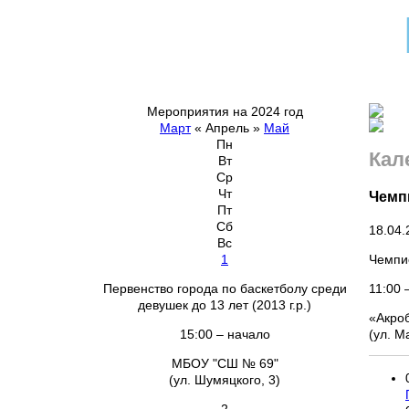
Мероприятия на 2024 год
Март
«
Апрель
»
Май
Пн
Кал
Вт
Ср
Чт
Чемп
Пт
Сб
18.04.
Вс
Чемпио
1
11:00 
Первенство города по баскетболу среди
девушек до 13 лет (2013 г.р.)
«Акро
(ул. М
15:00 – начало
МБОУ "СШ № 69"
(ул. Шумяцкого, 3)