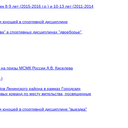
 8-9 лет (2015-2016 г.р.) и 10-13 лет (2011-2014
 и юношей в спортивной дисциплине
ва" в спортивных дисциплинах "двоеборье",
к на призы МСМК России А.В. Киселева
.)
ов Ленинского района в рамках Городских
овых команд по месту жительства, посвященные
и юношей в спортивной дисциплине "выездка"