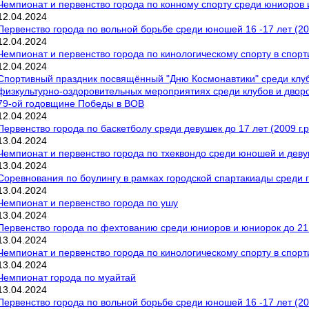
Чемпионат и первенство города по конному спорту среди юниоров
12
.
04
.
2024
Первенство города по вольной борьбе среди юношей 16 -17 лет (200
12
.
04
.
2024
Чемпионат и первенство города по кинологическому спорту в спор
12
.
04
.
2024
Спортивный праздник посвящённый "Дню Космонавтики" среди клуб
физкультурно-оздоровительных мероприятиях среди клубов и двор
79-ой годовщине Победы в ВОВ
12
.
04
.
2024
Первенство города по баскетболу среди девушек до 17 лет (2009 г.р
13
.
04
.
2024
Чемпионат и первенство города по тхеквондо среди юношей и деву
13
.
04
.
2024
Соревнования по боулингу в рамках городской спартакиады среди
13
.
04
.
2024
Чемпионат и первенство города по ушу
13
.
04
.
2024
Первенство города по фехтованию среди юниоров и юниорок до 21 
13
.
04
.
2024
Чемпионат и первенство города по кинологическому спорту в спор
13
.
04
.
2024
Чемпионат города по муайтай
13
.
04
.
2024
Первенство города по вольной борьбе среди юношей 16 -17 лет (200