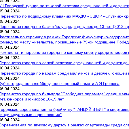
04
.
04
.
2024
VII Городской турнир по тяжелой атлетики среди юношей и девуше
05
.
04
.
2024
Первенство по подводному плаванию МАУДО «СШОР «Спутник» сред
05
.
04
.
2024
Первенство города по баскетболу среди девушек до 13 лет (2013 г.р
05
.
04
.
2024
Фестиваль по керлингу в рамках Городских физкультурно-оздорови
команд по месту жительства, посвященные 79-ой годовщине Побе
05
.
04
.
2024
Чемпионат и первенство города по конному спорту среди юниоров 
06
.
04
.
2024
Первенство города по легкой атлетике среди юношей и девушек до
06
.
04
.
2024
Первенство города по нардам среди мальчиков и девочек, юношей 
06
.
04
.
2024
Кубок города по волейболу, посвященный памяти А.Я.Грошева
06
.
04
.
2024
Первенство города по бильярду "Свободная пирамида" среди мальч
лет, юниоров и юниорок 16-19 лет
06
.
04
.
2024
Городские соревнования по брейкингу "ТАНЦУЙ В БИТ" в спортивн
"индивидуальные соревнования"
06
.
04
.
2024
Соревнования по звуковому дартсу в рамках спартакиады среди с