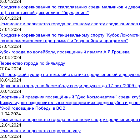
06
.
04
.
2024
Городские соревнования по скалолазанию среди мальчиков и девочек
г.р.) в спортивной дисциплине "боулдеринг"
06
.
04
.
2024
Чемпионат и первенство города по конному спорту среди юниоров
07
.
04
.
2024
Городские соревнования по танцевальному спорту "Кубок Локомоти
"латиноамериканская программа" и "европейская программа"
07
.
04
.
2024
Кубок города по волейболу, посвященный памяти А.Я.Грошева
07
.
04
.
2024
Первенство города по бильярду
07
.
04
.
2024
VII Городской турнир по тяжелой атлетики среди юношей и девуше
08
.
04
.
2024
Первенство города по баскетболу среди девушек до 17 лет (2009 г.р
10
.
04
.
2024
Спортивный праздник посвящённый "Дню Космонавтики" среди клуб
физкультурно-оздоровительных мероприятиях среди клубов и двор
79-ой годовщине Победы в ВОВ
11
.
04
.
2024
Чемпионат и первенство города по конному спорту среди юниоров 
12
.
04
.
2024
Чемпионат и первенство города по ушу
12
.
04
.
2024