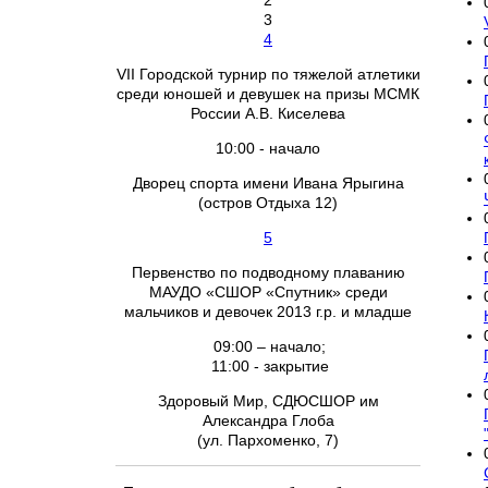
2
3
4
VII Городской турнир по тяжелой атлетики
среди юношей и девушек на призы МСМК
России А.В. Киселева
10:00 - начало
Дворец спорта имени Ивана Ярыгина
(остров Отдыха 12)
5
Первенство по подводному плаванию
МАУДО «СШОР «Спутник» среди
мальчиков и девочек 2013 г.р. и младше
09:00 – начало;
11:00 - закрытие
Здоровый Мир, СДЮСШОР им
Александра Глоба
(ул. Пархоменко, 7)