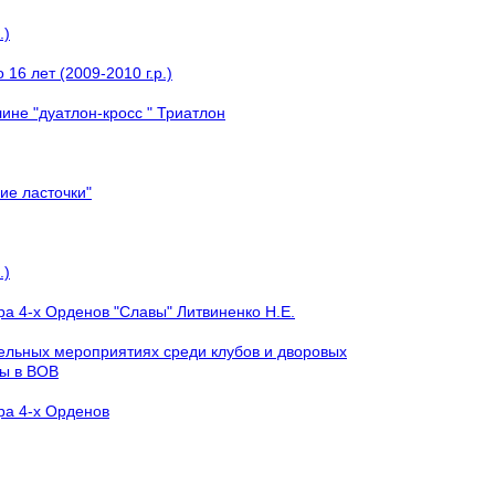
.)
16 лет (2009-2010 г.р.)
ине "дуатлон-кросс " Триатлон
ие ласточки"
.)
а 4-х Орденов "Славы" Литвиненко Н.Е.
тельных мероприятиях среди клубов и дворовых
ды в ВОВ
ра 4-х Орденов