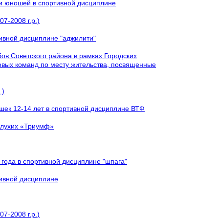
 и юношей в спортивной дисциплине
7-2008 г.р.)
тивной дисциплине "аджилити"
ов Советского района в рамках Городских
овых команд по месту жительства, посвященные
.)
шек 12-14 лет в спортивной дисциплине ВТФ
 глухих «Триумф»
года в спортивной дисциплине "шпага"
тивной дисциплине
7-2008 г.р.)