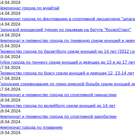
14
.
04
.
2024
Чемпионат города по муайтай
14
.
04
.
2024
Чемпионат города по фехтованию в спортивной дисциплине "шпага
14
.
04
.
2024
Городской юношеский турнир по прыжкам на батуте "КосмоСтарт"
14
.
04
.
2024
Чемпионат и первенство города по тхеквондо среди юношей и деву
15
.
04
.
2024
Первенство города по баскетболу среди юношей до 14 лет (2012 г.р
15
.
04
.
2024
Кубок города по теннису среди юношей и девушек до 13 и до 17 лет
17
.
04
.
2024
Первенство города по боксу среди юношей и девушек 12, 13-14 лет
17
.
04
.
2024
Городские соревнования по греко-римской борьбе среди юношей до 1
17
.
04
.
2024
Чемпионат и первенство города по спортивной гимнастике
18
.
04
.
2024
Первенство города по волейболу среди юношей до 14 лет
18
.
04
.
2024
Чемпионат и первенство города по спортивной акробатике
18
.
04
.
2024
Чемпионат города по плаванию
19
.
04
.
2024