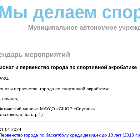
Мы делаем спор
Муниципальное автономное учрежд
ендарь мероприятий
ионат и первенство города по спортивной акробатике
2024
нат и первенство города по спортивной акробатике
– начало;
батический манеж» МАУДО «СШОР «Спутник»
алаховская, 5а стр.1)
01
.
04
.
2024
Первенство города по баскетболу среди девушек до 13 лет (2013 г.р