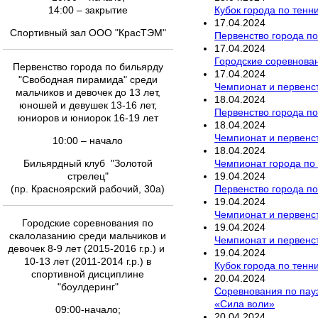
Кубок города по тенн
14:00 – закрытие
17
.
04
.
2024
Спортивный зал ООО "КрасТЭМ"
Первенство города по
17
.
04
.
2024
Городские соревнован
Первенство города по бильярду
17
.
04
.
2024
"Свободная пирамида" среди
Чемпионат и первенст
мальчиков и девочек до 13 лет,
18
.
04
.
2024
юношей и девушек 13-16 лет,
Первенство города п
юниоров и юниорок 16-19 лет
18
.
04
.
2024
Чемпионат и первенст
10:00 – начало
18
.
04
.
2024
Чемпионат города по
Бильярдный клуб "Золотой
19
.
04
.
2024
стрелец"
Первенство города по
(пр. Красноярский рабочий, 30а)
19
.
04
.
2024
Чемпионат и первенст
Городские соревнования по
19
.
04
.
2024
скалолазанию среди мальчиков и
Чемпионат и первенст
девочек 8-9 лет (2015-2016 г.р.) и
19
.
04
.
2024
10-13 лет (2011-2014 г.р.) в
Кубок города по тенн
спортивной дисциплине
20
.
04
.
2024
"боулдеринг"
Соревнования по пау
«Сила воли»
09:00-начало;
20
.
04
.
2024