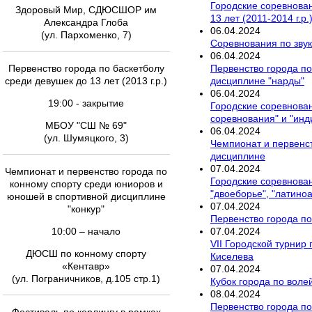
Городские соревновани
Здоровый Мир, СДЮСШОР им
13 лет (2011-2014 г.р
Александра Глоба
06
.
04
.
2024
(ул. Пархоменко, 7)
Соревнования по зву
06
.
04
.
2024
Первенство города по
Первенство города по баскетболу
дисциплине "нарды"
среди девушек до 13 лет (2013 г.р.)
06
.
04
.
2024
19:00 - закрытие
Городские соревнова
соревнования" и "ин
МБОУ "СШ № 69"
06
.
04
.
2024
(ул. Шумяцкого, 3)
Чемпионат и первенс
дисциплине
07
.
04
.
2024
Чемпионат и первенство города по
Городские соревнован
конному спорту среди юниоров и
"двоеборье", "латино
юношей в спортивной дисциплине
07
.
04
.
2024
"конкур"
Первенство города п
07
.
04
.
2024
10:00 – начало
VII Городской турнир
ДЮСШ по конному спорту
Киселева
«Кентавр»
07
.
04
.
2024
(ул. Пограничников, д.105 стр.1)
Кубок города по вол
08
.
04
.
2024
Первенство города по 