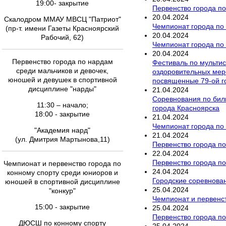
19:00- закрытие
Первенство города по
20
.
04
.
2024
Скалодром ММАУ МВСЦ "Патриот"
Чемпионат города по 
(пр-т. имени Газеты Красноярский
20
.
04
.
2024
Рабочий, 62)
Чемпионат города по
20
.
04
.
2024
Первенство города по нардам
Фестиваль по мультис
среди мальчиков и девочек,
оздоровительных меро
юношей и девушек в спортивной
посвященные 79-ой 
дисциплине "нарды"
21
.
04
.
2024
Соревнования по бил
11:30 – начало;
города Красноярска
18:00 - закрытие
21
.
04
.
2024
Чемпионат города по
"Академия нард"
21
.
04
.
2024
(ул. Дмитрия Мартынова,11)
Первенство города п
22
.
04
.
2024
Первенство города по 
Чемпионат и первенство города по
24
.
04
.
2024
конному спорту среди юниоров и
Городские соревнован
юношей в спортивной дисциплине
25
.
04
.
2024
"конкур"
Чемпионат и первенст
15:00 - закрытие
25
.
04
.
2024
Первенство города по
ДЮСШ по конному спорту
25
.
04
.
2024