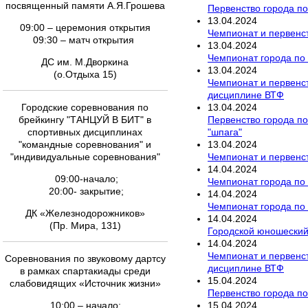
посвященный памяти А.Я.Грошева
Первенство города по
13
.
04
.
2024
09:00 – церемония открытия
Чемпионат и первенст
09:30 – матч открытия
13
.
04
.
2024
Чемпионат города по
ДС им. М.Дворкина
13
.
04
.
2024
(о.Отдыха 15)
Чемпионат и первенст
дисциплине ВТФ
13
.
04
.
2024
Городские соревнования по
Первенство города п
брейкингу "ТАНЦУЙ В БИТ" в
"шпага"
спортивных дисциплинах
13
.
04
.
2024
"командные соревнования" и
Чемпионат и первенст
"индивидуальные соревнования"
14
.
04
.
2024
09:00-начало;
Чемпионат города по
20:00- закрытие;
14
.
04
.
2024
Чемпионат города по
ДК «Железнодорожников»
14
.
04
.
2024
(Пр. Мира, 131)
Городской юношеский
14
.
04
.
2024
Чемпионат и первенст
Соревнования по звуковому дартсу
дисциплине ВТФ
в рамках спартакиады среди
15
.
04
.
2024
слабовидящих «Источник жизни»
Первенство города по
15
.
04
.
2024
10:00 – начало;