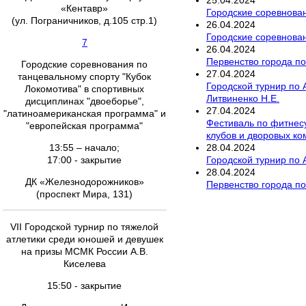
«Кентавр»
Городские соревнован
(ул. Пограничников, д.105 стр.1)
26
.
04
.
2024
Городские соревнова
7
26
.
04
.
2024
Первенство города по 
Городские соревнования по
27
.
04
.
2024
танцевальному спорту "Кубок
Городской турнир по
Локомотива" в спортивных
Литвиненко Н.Е.
дисциплинах "двоеборье",
27
.
04
.
2024
"латиноамериканская программа" и
Фестиваль по фитнес
"европейская программа"
клубов и дворовых к
28
.
04
.
2024
13:55 – начало;
Городской турнир по
17:00 - закрытие
28
.
04
.
2024
ДК «Железнодорожников»
Первенство города по
(проспект Мира, 131)
VII Городской турнир по тяжелой
атлетики среди юношей и девушек
на призы МСМК России А.В.
Киселева
15:50 - закрытие