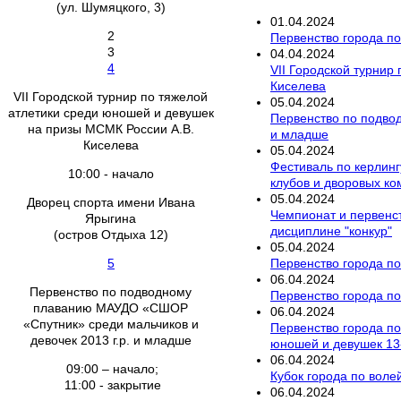
(ул. Шумяцкого, 3)
01
.
04
.
2024
2
Первенство города по 
3
04
.
04
.
2024
4
VII Городской турнир
Киселева
VII Городской турнир по тяжелой
05
.
04
.
2024
атлетики среди юношей и девушек
Первенство по подво
на призы МСМК России А.В.
и младше
Киселева
05
.
04
.
2024
Фестиваль по керлинг
10:00 - начало
клубов и дворовых к
05
.
04
.
2024
Дворец спорта имени Ивана
Чемпионат и первенс
Ярыгина
дисциплине "конкур"
(остров Отдыха 12)
05
.
04
.
2024
Первенство города по 
5
06
.
04
.
2024
Первенство по подводному
Первенство города по
плаванию МАУДО «СШОР
06
.
04
.
2024
«Спутник» среди мальчиков и
Первенство города по
девочек 2013 г.р. и младше
юношей и девушек 13-
06
.
04
.
2024
09:00 – начало;
Кубок города по вол
11:00 - закрытие
06
.
04
.
2024