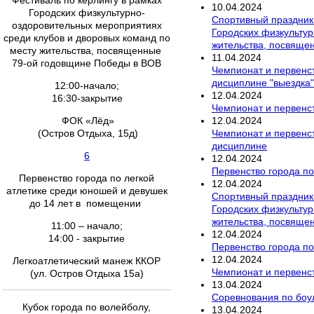
Фестиваль по керлингу в рамках
10
.
04
.
2024
Городских физкультурно-
Спортивный праздник
оздоровительных мероприятиях
Городских физкультур
среди клубов и дворовых команд по
жительства, посвяще
месту жительства, посвященные
11
.
04
.
2024
79-ой годовщине Победы в ВОВ
Чемпионат и первенс
дисциплине "выездка"
12:00-начало;
12
.
04
.
2024
16:30-закрытие
Чемпионат и первенст
12
.
04
.
2024
ФОК «Лёд»
Чемпионат и первенс
(Остров Отдыха, 15д)
дисциплине
6
12
.
04
.
2024
Первенство города по 
Первенство города по легкой
12
.
04
.
2024
атлетике среди юношей и девушек
Спортивный праздник
до 14 лет в помещении
Городских физкультур
жительства, посвяще
11:00 – начало;
12
.
04
.
2024
14:00 - закрытие
Первенство города по
12
.
04
.
2024
Легкоатлетический манеж ККОР
Чемпионат и первенст
(ул. Остров Отдыха 15а)
13
.
04
.
2024
Соревнования по боул
Кубок города по волейболу,
13
.
04
.
2024