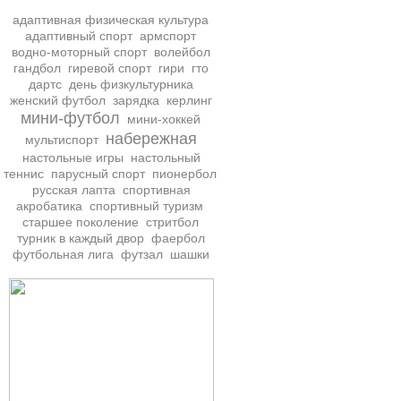
адаптивная физическая культура
адаптивный спорт
армспорт
водно-моторный спорт
волейбол
гандбол
гиревой спорт
гири
гто
дартс
день физкультурника
женский футбол
зарядка
керлинг
мини-футбол
мини-хоккей
набережная
мультиспорт
настольные игры
настольный
теннис
парусный спорт
пионербол
русская лапта
спортивная
акробатика
спортивный туризм
старшее поколение
стритбол
турник в каждый двор
фаербол
футбольная лига
футзал
шашки