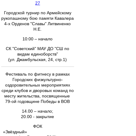
27
Городской турнир по Армейскому
рукопашному бою памяти Кавалера
4-х Орденов "Славы" Литвиненко
Н.Е.
10:00 – начало
СК "Советский" МАУ ДО "СШ по
видам единоборств"
(ул. Джамбульская, 24, стр.1)
Фестиваль по фитнесу в рамках
Городских физкультурно-
оздоровительных мероприятиях
среди клубов и дворовых команд по
месту жительства, посвященные
79-ой годовщине Победы в ВОВ
14.00 – начало;
20.00 - закрытие
ФОК
«Звёздный»