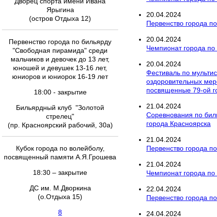
Дворец спорта имени Ивана
Ярыгина
20
.
04
.
2024
(остров Отдыха 12)
Первенство города по
20
.
04
.
2024
Первенство города по бильярду
Чемпионат города по 
"Свободная пирамида" среди
мальчиков и девочек до 13 лет,
20
.
04
.
2024
юношей и девушек 13-16 лет,
Фестиваль по мультис
юниоров и юниорок 16-19 лет
оздоровительных меро
посвященные 79-ой 
18:00 - закрытие
21
.
04
.
2024
Бильярдный клуб "Золотой
Соревнования по бил
стрелец"
города Красноярска
(пр. Красноярский рабочий, 30а)
21
.
04
.
2024
Кубок города по волейболу,
Первенство города п
посвященный памяти А.Я.Грошева
21
.
04
.
2024
18:30 – закрытие
Чемпионат города по
ДС им. М.Дворкина
22
.
04
.
2024
(о.Отдыха 15)
Первенство города по 
8
24
.
04
.
2024