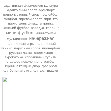
адаптивная физическая культура
адаптивный спорт
армспорт
водно-моторный спорт
волейбол
гандбол
гиревой спорт
гири
гто
дартс
день физкультурника
женский футбол
зарядка
керлинг
мини-футбол
мини-хоккей
набережная
мультиспорт
настольные игры
настольный
теннис
парусный спорт
пионербол
русская лапта
спортивная
акробатика
спортивный туризм
старшее поколение
стритбол
турник в каждый двор
фаербол
футбольная лига
футзал
шашки