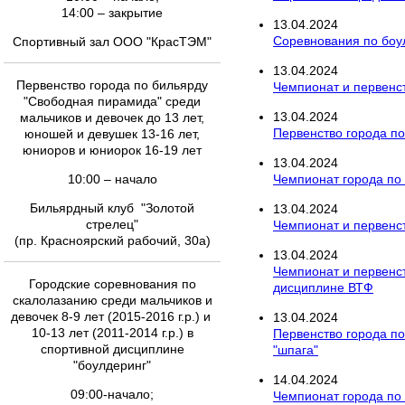
14:00 – закрытие
13
.
04
.
2024
Соревнования по боул
Спортивный зал ООО "КрасТЭМ"
13
.
04
.
2024
Первенство города по бильярду
Чемпионат и первенст
"Свободная пирамида" среди
13
.
04
.
2024
мальчиков и девочек до 13 лет,
Первенство города по
юношей и девушек 13-16 лет,
юниоров и юниорок 16-19 лет
13
.
04
.
2024
10:00 – начало
Чемпионат города по
Бильярдный клуб "Золотой
13
.
04
.
2024
стрелец"
Чемпионат и первенст
(пр. Красноярский рабочий, 30а)
13
.
04
.
2024
Чемпионат и первенст
Городские соревнования по
дисциплине ВТФ
скалолазанию среди мальчиков и
девочек 8-9 лет (2015-2016 г.р.) и
13
.
04
.
2024
10-13 лет (2011-2014 г.р.) в
Первенство города п
спортивной дисциплине
"шпага"
"боулдеринг"
14
.
04
.
2024
09:00-начало;
Чемпионат города по