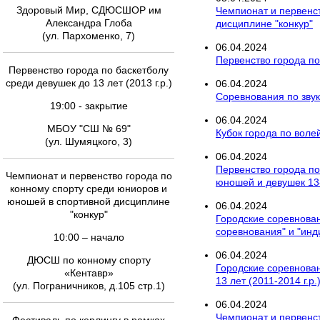
Здоровый Мир, СДЮСШОР им
Чемпионат и первенс
Александра Глоба
дисциплине "конкур"
(ул. Пархоменко, 7)
06
.
04
.
2024
Первенство города по
Первенство города по баскетболу
среди девушек до 13 лет (2013 г.р.)
06
.
04
.
2024
Соревнования по зву
19:00 - закрытие
06
.
04
.
2024
МБОУ "СШ № 69"
Кубок города по вол
(ул. Шумяцкого, 3)
06
.
04
.
2024
Первенство города по
Чемпионат и первенство города по
юношей и девушек 13-
конному спорту среди юниоров и
юношей в спортивной дисциплине
06
.
04
.
2024
"конкур"
Городские соревнова
соревнования" и "ин
10:00 – начало
06
.
04
.
2024
ДЮСШ по конному спорту
Городские соревновани
«Кентавр»
13 лет (2011-2014 г.р
(ул. Пограничников, д.105 стр.1)
06
.
04
.
2024
Чемпионат и первенс