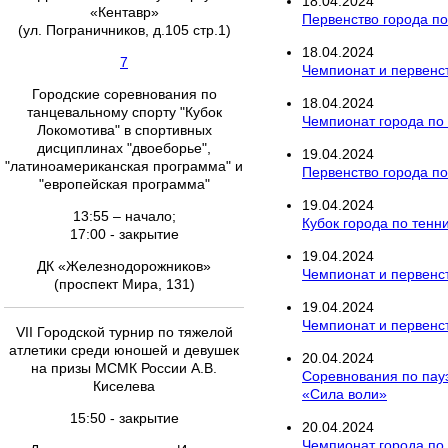
18
.
04
.
2024
«Кентавр»
Первенство города п
(ул. Пограничников, д.105 стр.1)
18
.
04
.
2024
7
Чемпионат и первенст
Городские соревнования по
18
.
04
.
2024
танцевальному спорту "Кубок
Чемпионат города по
Локомотива" в спортивных
дисциплинах "двоеборье",
19
.
04
.
2024
"латиноамериканская программа" и
Первенство города по
"европейская программа"
19
.
04
.
2024
13:55 – начало;
Кубок города по тенн
17:00 - закрытие
19
.
04
.
2024
ДК «Железнодорожников»
Чемпионат и первенст
(проспект Мира, 131)
19
.
04
.
2024
Чемпионат и первенст
VII Городской турнир по тяжелой
атлетики среди юношей и девушек
20
.
04
.
2024
на призы МСМК России А.В.
Соревнования по пау
Киселева
«Сила воли»
15:50 - закрытие
20
.
04
.
2024
Чемпионат города по