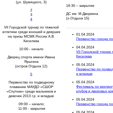
(ул. Шумяцкого, 3)
18:30 – закрытие
2
ДС им. М.Дворкина
3
(о.Отдыха 15)
4
VII Городской турнир по тяжелой
атлетики среди юношей и девушек
01
.
04
.
2024
на призы МСМК России А.В.
Первенство города по 
Киселева
04
.
04
.
2024
10:00 - начало
VII Городской турнир
Киселева
Дворец спорта имени Ивана
Ярыгина
05
.
04
.
2024
(остров Отдыха 12)
Первенство по подво
и младше
5
05
.
04
.
2024
Первенство по подводному
Фестиваль по керлинг
плаванию МАУДО «СШОР
клубов и дворовых к
«Спутник» среди мальчиков и
девочек 2013 г.р. и младше
05
.
04
.
2024
09:00 – начало;
Первенство города по 
11:00 - закрытие
05
.
04
.
2024