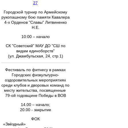
27
Городской турнир по Армейскому
рукопашному бою памяти Кавалера
4-х Орденов "Славы" Литвиненко
Н.Е.
10:00 – начало
СК "Советский" МАУ ДО "СШ по
видам единоборств"
(ул. Джамбульская, 24, стр.1)
Фестиваль по фитнесу в рамках
Городских физкультурно-
оздоровительных мероприятиях
среди клубов и дворовых команд по
месту жительства, посвященные
79-ой годовщине Победы в ВОВ
14.00 – начало;
20.00 - закрытие
ФОК
«Звёздный»