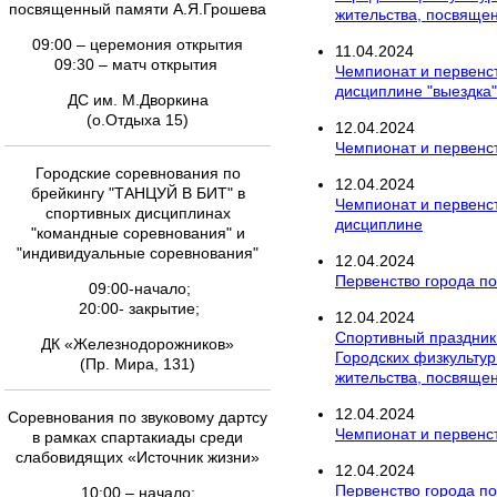
посвященный памяти А.Я.Грошева
жительства, посвяще
09:00 – церемония открытия
11
.
04
.
2024
09:30 – матч открытия
Чемпионат и первенс
дисциплине "выездка"
ДС им. М.Дворкина
(о.Отдыха 15)
12
.
04
.
2024
Чемпионат и первенст
Городские соревнования по
12
.
04
.
2024
брейкингу "ТАНЦУЙ В БИТ" в
Чемпионат и первенс
спортивных дисциплинах
дисциплине
"командные соревнования" и
"индивидуальные соревнования"
12
.
04
.
2024
Первенство города по
09:00-начало;
20:00- закрытие;
12
.
04
.
2024
Спортивный праздник
ДК «Железнодорожников»
Городских физкультур
(Пр. Мира, 131)
жительства, посвяще
12
.
04
.
2024
Соревнования по звуковому дартсу
Чемпионат и первенст
в рамках спартакиады среди
слабовидящих «Источник жизни»
12
.
04
.
2024
Первенство города по 
10:00 – начало;