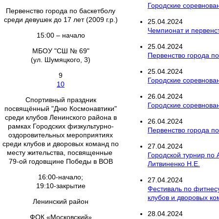
Городские соревнован
Первенство города по баскетболу
среди девушек до 17 лет (2009 г.р.)
25
.
04
.
2024
Чемпионат и первенст
15:00 – начало
25
.
04
.
2024
МБОУ "СШ № 69"
Первенство города по
(ул. Шумяцкого, 3)
25
.
04
.
2024
9
Городские соревнован
10
26
.
04
.
2024
Спортивный праздник
Городские соревнова
посвящённый "Дню Космонавтики"
среди клубов Ленинского района в
26
.
04
.
2024
рамках Городских физкультурно-
Первенство города по 
оздоровительных мероприятиях
среди клубов и дворовых команд по
27
.
04
.
2024
месту жительства, посвященные
Городской турнир по
79-ой годовщине Победы в ВОВ
Литвиненко Н.Е.
16:00-начало;
27
.
04
.
2024
19:10-закрытие
Фестиваль по фитнес
клубов и дворовых к
Ленинский район
28
.
04
.
2024
ФОК «Московский»