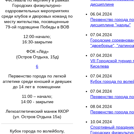
Фестиваль по керлингу в рамках
дисциплине
Городских физкультурно-
оздоровительных мероприятиях
06
.
04
.
2024
среди клубов и дворовых команд по
Первенство города по
месту жительства, посвященные
дисциплине "нарды"
79-ой годовщине Победы в ВОВ
07
.
04
.
2024
12:00-начало;
Городские соревнован
16:30-закрытие
"двоеборье", "латино
ФОК «Лёд»
07
.
04
.
2024
(Остров Отдыха, 15д)
VII Городской турнир
Киселева
6
Первенство города по легкой
07
.
04
.
2024
атлетике среди юношей и девушек
Кубок города по вол
до 14 лет в помещении
07
.
04
.
2024
11:00 – начало;
Первенство города п
14:00 - закрытие
08
.
04
.
2024
Легкоатлетический манеж ККОР
Первенство города по 
(ул. Остров Отдыха 15а)
10
.
04
.
2024
Спортивный праздник
Кубок города по волейболу,
Городских физкультур