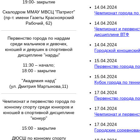
19:00- закрытие
14
.
04
.
2024
Скалодром ММАУ МВСЦ "Патриот"
Чемпионат города по
(пр-т. имени Газеты Красноярский
Рабочий, 62)
14
.
04
.
2024
Чемпионат и первенст
дисциплине ВТФ
Первенство города по нардам
среди мальчиков и девочек,
14
.
04
.
2024
юношей и девушек в спортивной
Городской юношеский
дисциплине "нарды"
15
.
04
.
2024
11:30 – начало;
Первенство города по
18:00 - закрытие
15
.
04
.
2024
"Академия нард"
Кубок города по тенн
(ул. Дмитрия Мартынова,11)
17
.
04
.
2024
Первенство города по
Чемпионат и первенство города по
конному спорту среди юниоров и
17
.
04
.
2024
юношей в спортивной дисциплине
Чемпионат и первенст
"конкур"
17
.
04
.
2024
15:00 - закрытие
Городские соревнован
ДЮСШ по конному спорту