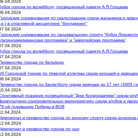
06
.
04
.
2024
Кубок города по волейболу, посвященный памяти А.Я.Грошева
06
.
04
.
2024
Городские соревнования по скалолазанию среди мальчиков и девочек
г.р.) в спортивной дисциплине "боулдеринг"
07
.
04
.
2024
Городские соревнования по танцевальному спорту "Кубок Локомоти
"латиноамериканская программа" и "европейская программа"
07
.
04
.
2024
Кубок города по волейболу, посвященный памяти А.Я.Грошева
07
.
04
.
2024
Первенство города по бильярду
07
.
04
.
2024
VII Городской турнир по тяжелой атлетики среди юношей и девуше
08
.
04
.
2024
Первенство города по баскетболу среди девушек до 17 лет (2009 г.р
10
.
04
.
2024
Спортивный праздник посвящённый "Дню Космонавтики" среди клуб
физкультурно-оздоровительных мероприятиях среди клубов и двор
79-ой годовщине Победы в ВОВ
11
.
04
.
2024
Чемпионат и первенство города по конному спорту среди юниоров 
12
.
04
.
2024
Чемпионат и первенство города по ушу
12
.
04
.
2024