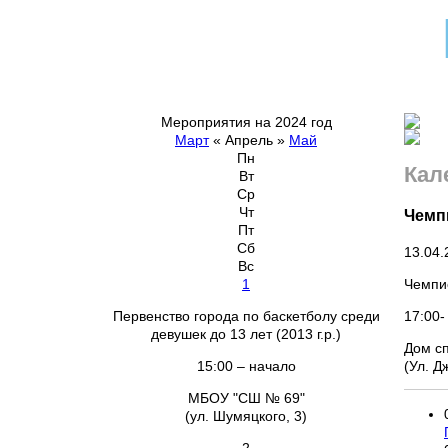
Мероприятия на 2024 год
Март
«
Апрель
»
Май
Пн
Кал
Вт
Ср
Чт
Чемп
Пт
Сб
13.04.
Вс
Чемпио
1
17:00-
Первенство города по баскетболу среди
девушек до 13 лет (2013 г.р.)
Дом с
(Ул. Д
15:00 – начало
МБОУ "СШ № 69"
(ул. Шумяцкого, 3)