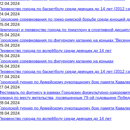
22
.
04
.
2024
Первенство города по баскетболу среди девушек до 14 лет (2012 г.р
24
.
04
.
2024
Городские соревнования по греко-римской борьбе среди юношей до 
25
.
04
.
2024
Чемпионат и первенство города по триатлону в спортивной дисципл
25
.
04
.
2024
Городские соревнования по фигурному катанию на коньках "Весенн
25
.
04
.
2024
Первенство города по волейболу среди девушек до 14 лет
26
.
04
.
2024
Городские соревнования по фигурному катанию на коньках
26
.
04
.
2024
Первенство города по баскетболу среди девушек до 14 лет (2012 г.р
27
.
04
.
2024
Городской турнир по Армейскому рукопашному бою памяти Кавалер
27
.
04
.
2024
Фестиваль по фитнесу в рамках Городских физкультурно-оздорови
команд по месту жительства, посвященные 79-ой годовщине Побе
28
.
04
.
2024
Городской турнир по Армейскому рукопашному бою памяти Кавале
28
.
04
.
2024
Первенство города по волейболу среди девушек до 14 лет