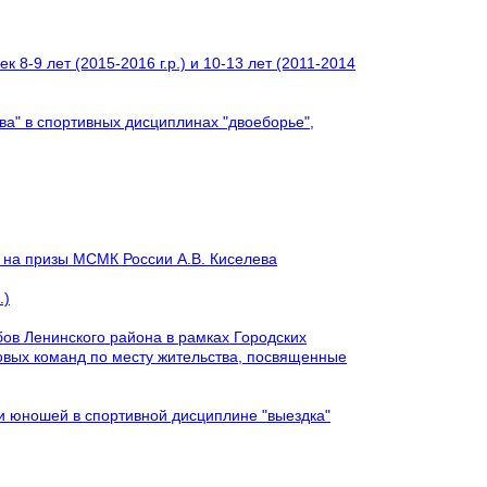
 8-9 лет (2015-2016 г.р.) и 10-13 лет (2011-2014
ва" в спортивных дисциплинах "двоеборье",
к на призы МСМК России А.В. Киселева
.)
ов Ленинского района в рамках Городских
овых команд по месту жительства, посвященные
и юношей в спортивной дисциплине "выездка"