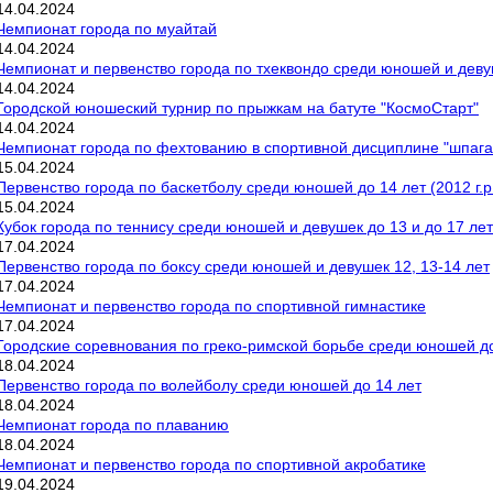
14
.
04
.
2024
Чемпионат города по муайтай
14
.
04
.
2024
Чемпионат и первенство города по тхеквондо среди юношей и деву
14
.
04
.
2024
Городской юношеский турнир по прыжкам на батуте "КосмоСтарт"
14
.
04
.
2024
Чемпионат города по фехтованию в спортивной дисциплине "шпага
15
.
04
.
2024
Первенство города по баскетболу среди юношей до 14 лет (2012 г.р
15
.
04
.
2024
Кубок города по теннису среди юношей и девушек до 13 и до 17 лет
17
.
04
.
2024
Первенство города по боксу среди юношей и девушек 12, 13-14 лет
17
.
04
.
2024
Чемпионат и первенство города по спортивной гимнастике
17
.
04
.
2024
Городские соревнования по греко-римской борьбе среди юношей до 1
18
.
04
.
2024
Первенство города по волейболу среди юношей до 14 лет
18
.
04
.
2024
Чемпионат города по плаванию
18
.
04
.
2024
Чемпионат и первенство города по спортивной акробатике
19
.
04
.
2024