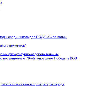
.)
киады среди инвалидов ПОДА «Сила воли»
ритм-стимулятор"
дских физкультурно-оздоровительных
ва, посвященные 79-ой годовщине Победы в ВОВ
 работников органов прокуратуры города