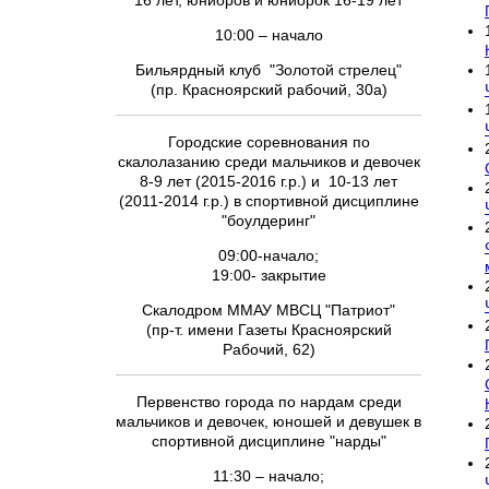
16 лет, юниоров и юниорок 16-19 лет
10:00 – начало
Бильярдный клуб "Золотой стрелец"
(пр. Красноярский рабочий, 30а)
Городские соревнования по
скалолазанию среди мальчиков и девочек
8-9 лет (2015-2016 г.р.) и 10-13 лет
(2011-2014 г.р.) в спортивной дисциплине
"боулдеринг"
09:00-начало;
19:00- закрытие
Скалодром ММАУ МВСЦ "Патриот"
(пр-т. имени Газеты Красноярский
Рабочий, 62)
Первенство города по нардам среди
мальчиков и девочек, юношей и девушек в
спортивной дисциплине "нарды"
11:30 – начало;