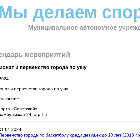
Мы делаем спор
Муниципальное автономное учрежд
ендарь мероприятий
ионат и первенство города по ушу
2024
нат и первенство города по ушу
 закрытие
порта «Советский»
жамбульская 24, стр 1.)
01
.
04
.
2024
Первенство города по баскетболу среди девушек до 13 лет (2013 г.р