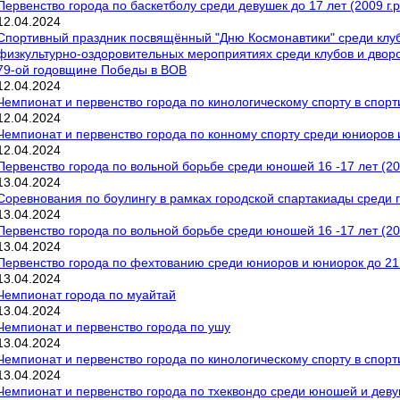
Первенство города по баскетболу среди девушек до 17 лет (2009 г.р
12
.
04
.
2024
Спортивный праздник посвящённый "Дню Космонавтики" среди клуб
физкультурно-оздоровительных мероприятиях среди клубов и двор
79-ой годовщине Победы в ВОВ
12
.
04
.
2024
Чемпионат и первенство города по кинологическому спорту в спор
12
.
04
.
2024
Чемпионат и первенство города по конному спорту среди юниоров
12
.
04
.
2024
Первенство города по вольной борьбе среди юношей 16 -17 лет (200
13
.
04
.
2024
Соревнования по боулингу в рамках городской спартакиады среди
13
.
04
.
2024
Первенство города по вольной борьбе среди юношей 16 -17 лет (200
13
.
04
.
2024
Первенство города по фехтованию среди юниоров и юниорок до 21 
13
.
04
.
2024
Чемпионат города по муайтай
13
.
04
.
2024
Чемпионат и первенство города по ушу
13
.
04
.
2024
Чемпионат и первенство города по кинологическому спорту в спор
13
.
04
.
2024
Чемпионат и первенство города по тхеквондо среди юношей и деву