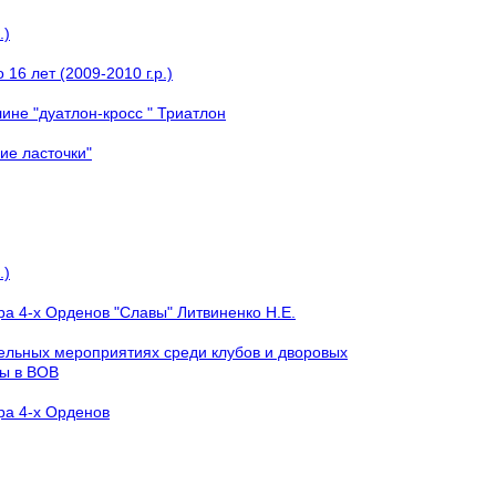
.)
16 лет (2009-2010 г.р.)
ине "дуатлон-кросс " Триатлон
ие ласточки"
.)
а 4-х Орденов "Славы" Литвиненко Н.Е.
тельных мероприятиях среди клубов и дворовых
ды в ВОВ
ра 4-х Орденов