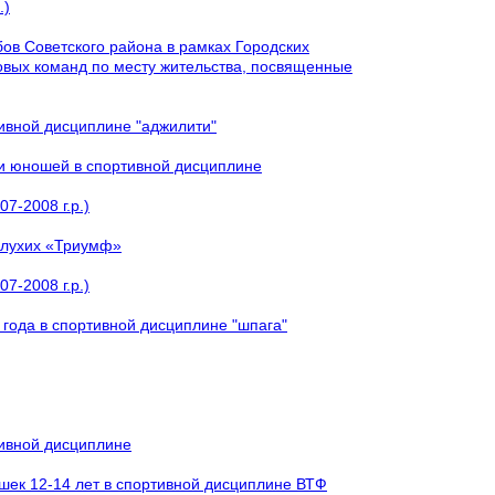
.)
ов Советского района в рамках Городских
овых команд по месту жительства, посвященные
тивной дисциплине "аджилити"
 и юношей в спортивной дисциплине
7-2008 г.р.)
 глухих «Триумф»
7-2008 г.р.)
года в спортивной дисциплине "шпага"
тивной дисциплине
шек 12-14 лет в спортивной дисциплине ВТФ