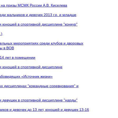
к на призы МСМК России А.В. Киселева
и мальчиков и девочек 2013 г.р. и младше
и юношей в спортивной дисциплине "конкур"
.)
тельных мероприятиях среди клубов и дворовых
ды в ВОВ
 14 лет в помещении
 и юношей в спортивной дисциплине
лабовидящих «Источник жизни»
ых дисциплинах "командные соревнования" и
и девушек в спортивной дисциплине "нарды"
иков и девочек до 13 лет, юношей и девушек 13-16