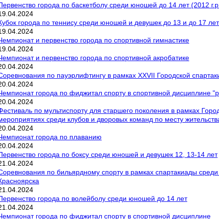
Первенство города по баскетболу среди юношей до 14 лет (2012 г.р
19
.
04
.
2024
Кубок города по теннису среди юношей и девушек до 13 и до 17 лет
19
.
04
.
2024
Чемпионат и первенство города по спортивной гимнастике
19
.
04
.
2024
Чемпионат и первенство города по спортивной акробатике
20
.
04
.
2024
Соревнования по пауэрлифтингу в рамках XXVII Городской спарта
20
.
04
.
2024
Чемпионат города по фиджитал спорту в спортивной дисциплине "
20
.
04
.
2024
Фестиваль по мультиспорту для старшего поколения в рамках Горо
мероприятиях среди клубов и дворовых команд по месту жительст
20
.
04
.
2024
Чемпионат города по плаванию
20
.
04
.
2024
Первенство города по боксу среди юношей и девушек 12, 13-14 лет
21
.
04
.
2024
Соревнования по бильярдному спорту в рамках спартакиады среди
Красноярска
21
.
04
.
2024
Первенство города по волейболу среди юношей до 14 лет
21
.
04
.
2024
Чемпионат города по фиджитал спорту в спортивной дисциплине