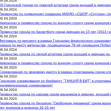
04
.
04
.
2024
VII Городской турнир по тяжелой атлетики среди юношей и девуше
05
.
04
.
2024
Первенство по подводному плаванию МАУДО «СШОР «Спутник» сред
05
.
04
.
2024
Чемпионат и первенство города по конному спорту среди юниоров 
05
.
04
.
2024
Первенство города по баскетболу среди девушек до 13 лет (2013 г.р
05
.
04
.
2024
Фестиваль по керлингу в рамках Городских физкультурно-оздорови
команд по месту жительства, посвященные 79-ой годовщине Побе
06
.
04
.
2024
Первенство города по легкой атлетике среди юношей и девушек до
06
.
04
.
2024
Чемпионат и первенство города по конному спорту среди юниоров
06
.
04
.
2024
Соревнования по звуковому дартсу в рамках спартакиады среди с
06
.
04
.
2024
Городские соревнования по брейкингу "ТАНЦУЙ В БИТ" в спортивн
"индивидуальные соревнования"
06
.
04
.
2024
Первенство города по нардам среди мальчиков и девочек, юношей 
06
.
04
.
2024
Первенство города по бильярду "Свободная пирамида" среди мальч
лет, юниоров и юниорок 16-19 лет