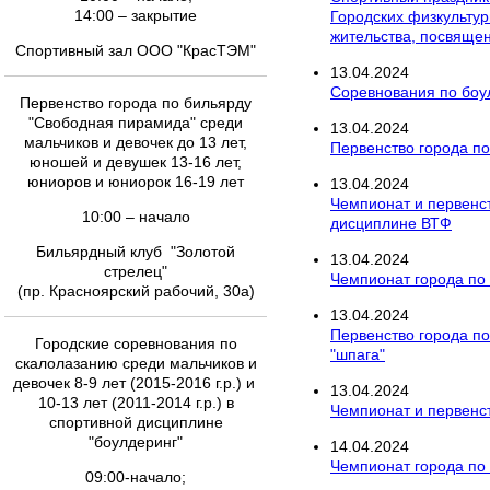
14:00 – закрытие
Городских физкультур
жительства, посвяще
Спортивный зал ООО "КрасТЭМ"
13
.
04
.
2024
Соревнования по боул
Первенство города по бильярду
"Свободная пирамида" среди
13
.
04
.
2024
мальчиков и девочек до 13 лет,
Первенство города по
юношей и девушек 13-16 лет,
юниоров и юниорок 16-19 лет
13
.
04
.
2024
Чемпионат и первенст
10:00 – начало
дисциплине ВТФ
Бильярдный клуб "Золотой
13
.
04
.
2024
стрелец"
Чемпионат города по
(пр. Красноярский рабочий, 30а)
13
.
04
.
2024
Первенство города п
Городские соревнования по
"шпага"
скалолазанию среди мальчиков и
девочек 8-9 лет (2015-2016 г.р.) и
13
.
04
.
2024
10-13 лет (2011-2014 г.р.) в
Чемпионат и первенст
спортивной дисциплине
"боулдеринг"
14
.
04
.
2024
Чемпионат города по
09:00-начало;