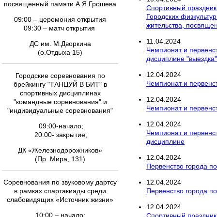
посвященный памяти А.Я.Грошева
Спортивный праздник
Городских физкультур
09:00 – церемония открытия
жительства, посвяще
09:30 – матч открытия
11
.
04
.
2024
ДС им. М.Дворкина
Чемпионат и первенс
(о.Отдыха 15)
дисциплине "выездка"
12
.
04
.
2024
Городские соревнования по
Чемпионат и первенст
брейкингу "ТАНЦУЙ В БИТ" в
спортивных дисциплинах
12
.
04
.
2024
"командные соревнования" и
Чемпионат и первенст
"индивидуальные соревнования"
12
.
04
.
2024
09:00-начало;
Чемпионат и первенс
20:00- закрытие;
дисциплине
ДК «Железнодорожников»
12
.
04
.
2024
(Пр. Мира, 131)
Первенство города по
Соревнования по звуковому дартсу
12
.
04
.
2024
в рамках спартакиады среди
Первенство города по 
слабовидящих «Источник жизни»
12
.
04
.
2024
10:00 – начало;
Спортивный праздник