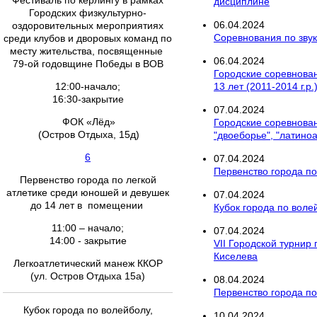
Фестиваль по керлингу в рамках
дисциплине
Городских физкультурно-
06
.
04
.
2024
оздоровительных мероприятиях
Соревнования по зву
среди клубов и дворовых команд по
месту жительства, посвященные
06
.
04
.
2024
79-ой годовщине Победы в ВОВ
Городские соревновани
12:00-начало;
13 лет (2011-2014 г.р
16:30-закрытие
07
.
04
.
2024
ФОК «Лёд»
Городские соревнован
(Остров Отдыха, 15д)
"двоеборье", "латино
6
07
.
04
.
2024
Первенство города п
Первенство города по легкой
атлетике среди юношей и девушек
07
.
04
.
2024
до 14 лет в помещении
Кубок города по вол
11:00 – начало;
07
.
04
.
2024
14:00 - закрытие
VII Городской турнир
Киселева
Легкоатлетический манеж ККОР
(ул. Остров Отдыха 15а)
08
.
04
.
2024
Первенство города по 
Кубок города по волейболу,
10
.
04
.
2024