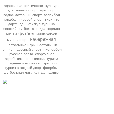
адаптивная физическая культура
адаптивный спорт
армспорт
водно-моторный спорт
волейбол
гандбол
гиревой спорт
гири
гто
дартс
день физкультурника
женский футбол
зарядка
керлинг
мини-футбол
мини-хоккей
набережная
мультиспорт
настольные игры
настольный
теннис
парусный спорт
пионербол
русская лапта
спортивная
акробатика
спортивный туризм
старшее поколение
стритбол
турник в каждый двор
фаербол
футбольная лига
футзал
шашки