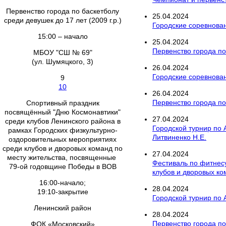
Первенство города по баскетболу
25
.
04
.
2024
среди девушек до 17 лет (2009 г.р.)
Городские соревнован
15:00 – начало
25
.
04
.
2024
Первенство города по
МБОУ "СШ № 69"
(ул. Шумяцкого, 3)
26
.
04
.
2024
Городские соревнова
9
10
26
.
04
.
2024
Первенство города по 
Спортивный праздник
посвящённый "Дню Космонавтики"
27
.
04
.
2024
среди клубов Ленинского района в
Городской турнир по
рамках Городских физкультурно-
Литвиненко Н.Е.
оздоровительных мероприятиях
среди клубов и дворовых команд по
27
.
04
.
2024
месту жительства, посвященные
Фестиваль по фитнес
79-ой годовщине Победы в ВОВ
клубов и дворовых к
16:00-начало;
28
.
04
.
2024
19:10-закрытие
Городской турнир по
Ленинский район
28
.
04
.
2024
Первенство города по
ФОК «Московский»