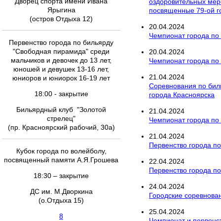
Дворец спорта имени Ивана
оздоровительных меро
Ярыгина
посвященные 79-ой 
(остров Отдыха 12)
20
.
04
.
2024
Чемпионат города по 
Первенство города по бильярду
"Свободная пирамида" среди
20
.
04
.
2024
мальчиков и девочек до 13 лет,
Чемпионат города по
юношей и девушек 13-16 лет,
21
.
04
.
2024
юниоров и юниорок 16-19 лет
Соревнования по бил
18:00 - закрытие
города Красноярска
Бильярдный клуб "Золотой
21
.
04
.
2024
стрелец"
Чемпионат города по
(пр. Красноярский рабочий, 30а)
21
.
04
.
2024
Первенство города п
Кубок города по волейболу,
посвященный памяти А.Я.Грошева
22
.
04
.
2024
Первенство города по 
18:30 – закрытие
24
.
04
.
2024
ДС им. М.Дворкина
Городские соревнован
(о.Отдыха 15)
25
.
04
.
2024
8
Чемпионат и первенст