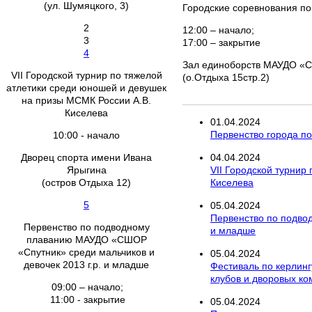
(ул. Шумяцкого, 3)
Городские соревнования по 
2
12:00 – начало;
3
17:00 – закрытие
4
Зал единоборств МАУДО «
VII Городской турнир по тяжелой
(о.Отдыха 15стр.2)
атлетики среди юношей и девушек
на призы МСМК России А.В.
Киселева
01
.
04
.
2024
Первенство города по 
10:00 - начало
Дворец спорта имени Ивана
04
.
04
.
2024
Ярыгина
VII Городской турнир
(остров Отдыха 12)
Киселева
5
05
.
04
.
2024
Первенство по подво
Первенство по подводному
и младше
плаванию МАУДО «СШОР
«Спутник» среди мальчиков и
05
.
04
.
2024
девочек 2013 г.р. и младше
Фестиваль по керлинг
клубов и дворовых к
09:00 – начало;
11:00 - закрытие
05
.
04
.
2024