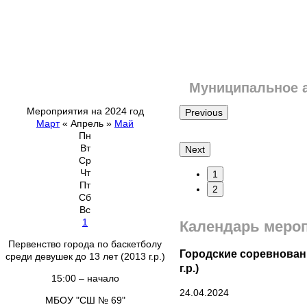
Муниципальное 
Мероприятия на 2024 год
Previous
Март
«
Апрель
»
Май
Пн
Вт
Next
Ср
Чт
1
Пт
2
Сб
Вс
1
Календарь меро
Первенство города по баскетболу
Городские соревновани
среди девушек до 13 лет (2013 г.р.)
г.р.)
15:00 – начало
24.04.2024
МБОУ "СШ № 69"