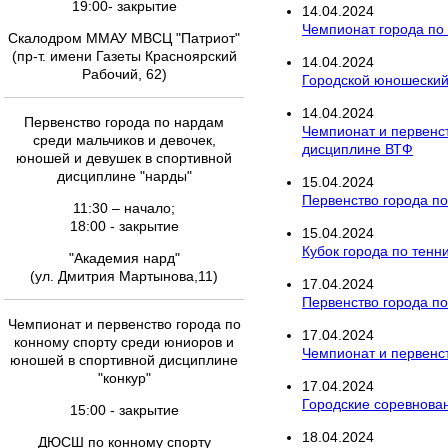
19:00- закрытие
14
.
04
.
2024
Чемпионат города по
Скалодром ММАУ МВСЦ "Патриот"
(пр-т. имени Газеты Красноярский
14
.
04
.
2024
Рабочий, 62)
Городской юношеский
14
.
04
.
2024
Первенство города по нардам
Чемпионат и первенст
среди мальчиков и девочек,
дисциплине ВТФ
юношей и девушек в спортивной
дисциплине "нарды"
15
.
04
.
2024
Первенство города по
11:30 – начало;
18:00 - закрытие
15
.
04
.
2024
Кубок города по тенн
"Академия нард"
(ул. Дмитрия Мартынова,11)
17
.
04
.
2024
Первенство города по
Чемпионат и первенство города по
17
.
04
.
2024
конному спорту среди юниоров и
Чемпионат и первенст
юношей в спортивной дисциплине
"конкур"
17
.
04
.
2024
Городские соревнован
15:00 - закрытие
18
.
04
.
2024
ДЮСШ по конному спорту