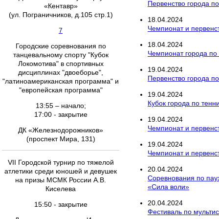
Первенство города п
«Кентавр»
(ул. Пограничников, д.105 стр.1)
18
.
04
.
2024
Чемпионат и первенст
7
18
.
04
.
2024
Городские соревнования по
Чемпионат города по
танцевальному спорту "Кубок
Локомотива" в спортивных
19
.
04
.
2024
дисциплинах "двоеборье",
Первенство города по
"латиноамериканская программа" и
"европейская программа"
19
.
04
.
2024
Кубок города по тенн
13:55 – начало;
17:00 - закрытие
19
.
04
.
2024
Чемпионат и первенст
ДК «Железнодорожников»
(проспект Мира, 131)
19
.
04
.
2024
Чемпионат и первенст
VII Городской турнир по тяжелой
20
.
04
.
2024
атлетики среди юношей и девушек
Соревнования по пау
на призы МСМК России А.В.
«Сила воли»
Киселева
20
.
04
.
2024
15:50 - закрытие
Фестиваль по мультис