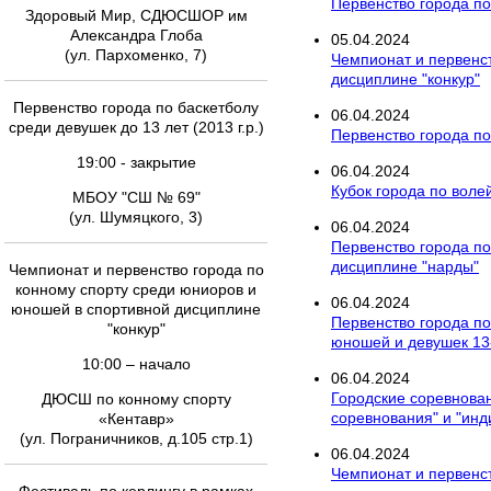
Первенство города по 
Здоровый Мир, СДЮСШОР им
Александра Глоба
05
.
04
.
2024
(ул. Пархоменко, 7)
Чемпионат и первенс
дисциплине "конкур"
Первенство города по баскетболу
06
.
04
.
2024
среди девушек до 13 лет (2013 г.р.)
Первенство города по
19:00 - закрытие
06
.
04
.
2024
Кубок города по вол
МБОУ "СШ № 69"
(ул. Шумяцкого, 3)
06
.
04
.
2024
Первенство города по
дисциплине "нарды"
Чемпионат и первенство города по
конному спорту среди юниоров и
06
.
04
.
2024
юношей в спортивной дисциплине
Первенство города по
"конкур"
юношей и девушек 13-
10:00 – начало
06
.
04
.
2024
Городские соревнова
ДЮСШ по конному спорту
соревнования" и "ин
«Кентавр»
(ул. Пограничников, д.105 стр.1)
06
.
04
.
2024
Чемпионат и первенс