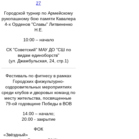
27
Городской турнир по Армейскому
рукопашному бою памяти Кавалера
4-х Орденов "Славы" Литвиненко
Н.Е.
10:00 – начало
СК "Советский" МАУ ДО "СШ по
видам единоборств"
(ул. Джамбульская, 24, стр.1)
Фестиваль по фитнесу в рамках
Городских физкультурно-
оздоровительных мероприятиях
среди клубов и дворовых команд по
месту жительства, посвященные
79-ой годовщине Победы в ВОВ
14.00 – начало;
20.00 - закрытие
ФОК
«Звёздный»