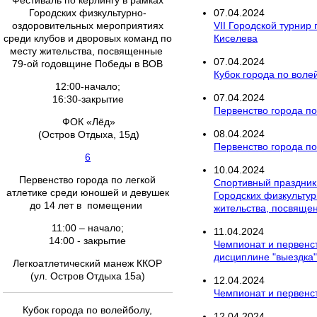
Фестиваль по керлингу в рамках
Городских физкультурно-
07
.
04
.
2024
оздоровительных мероприятиях
VII Городской турнир
среди клубов и дворовых команд по
Киселева
месту жительства, посвященные
07
.
04
.
2024
79-ой годовщине Победы в ВОВ
Кубок города по вол
12:00-начало;
07
.
04
.
2024
16:30-закрытие
Первенство города п
ФОК «Лёд»
08
.
04
.
2024
(Остров Отдыха, 15д)
Первенство города по 
6
10
.
04
.
2024
Первенство города по легкой
Спортивный праздник
атлетике среди юношей и девушек
Городских физкультур
до 14 лет в помещении
жительства, посвяще
11:00 – начало;
11
.
04
.
2024
14:00 - закрытие
Чемпионат и первенс
дисциплине "выездка"
Легкоатлетический манеж ККОР
(ул. Остров Отдыха 15а)
12
.
04
.
2024
Чемпионат и первенст
Кубок города по волейболу,
12
.
04
.
2024