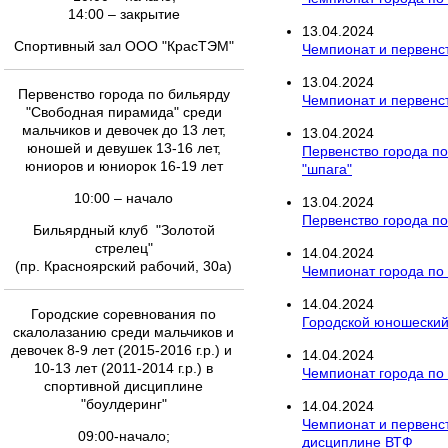
14:00 – закрытие
13
.
04
.
2024
Спортивный зал ООО "КрасТЭМ"
Чемпионат и первенст
13
.
04
.
2024
Первенство города по бильярду
Чемпионат и первенст
"Свободная пирамида" среди
мальчиков и девочек до 13 лет,
13
.
04
.
2024
юношей и девушек 13-16 лет,
Первенство города п
юниоров и юниорок 16-19 лет
"шпага"
10:00 – начало
13
.
04
.
2024
Первенство города по
Бильярдный клуб "Золотой
стрелец"
14
.
04
.
2024
(пр. Красноярский рабочий, 30а)
Чемпионат города по
14
.
04
.
2024
Городские соревнования по
Городской юношеский
скалолазанию среди мальчиков и
девочек 8-9 лет (2015-2016 г.р.) и
14
.
04
.
2024
10-13 лет (2011-2014 г.р.) в
Чемпионат города по
спортивной дисциплине
"боулдеринг"
14
.
04
.
2024
Чемпионат и первенст
09:00-начало;
дисциплине ВТФ