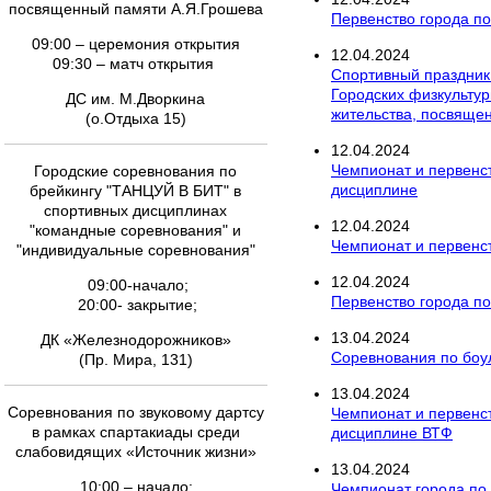
посвященный памяти А.Я.Грошева
Первенство города по 
09:00 – церемония открытия
12
.
04
.
2024
09:30 – матч открытия
Спортивный праздник
Городских физкультур
ДС им. М.Дворкина
жительства, посвяще
(о.Отдыха 15)
12
.
04
.
2024
Чемпионат и первенс
Городские соревнования по
дисциплине
брейкингу "ТАНЦУЙ В БИТ" в
спортивных дисциплинах
12
.
04
.
2024
"командные соревнования" и
Чемпионат и первенст
"индивидуальные соревнования"
12
.
04
.
2024
09:00-начало;
Первенство города по
20:00- закрытие;
13
.
04
.
2024
ДК «Железнодорожников»
Соревнования по боул
(Пр. Мира, 131)
13
.
04
.
2024
Соревнования по звуковому дартсу
Чемпионат и первенст
в рамках спартакиады среди
дисциплине ВТФ
слабовидящих «Источник жизни»
13
.
04
.
2024
10:00 – начало;
Чемпионат города по