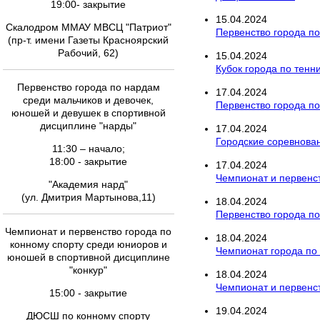
19:00- закрытие
15
.
04
.
2024
Скалодром ММАУ МВСЦ "Патриот"
Первенство города по
(пр-т. имени Газеты Красноярский
Рабочий, 62)
15
.
04
.
2024
Кубок города по тенн
Первенство города по нардам
17
.
04
.
2024
среди мальчиков и девочек,
Первенство города по
юношей и девушек в спортивной
дисциплине "нарды"
17
.
04
.
2024
Городские соревнован
11:30 – начало;
18:00 - закрытие
17
.
04
.
2024
Чемпионат и первенст
"Академия нард"
(ул. Дмитрия Мартынова,11)
18
.
04
.
2024
Первенство города п
Чемпионат и первенство города по
18
.
04
.
2024
конному спорту среди юниоров и
Чемпионат города по
юношей в спортивной дисциплине
"конкур"
18
.
04
.
2024
Чемпионат и первенст
15:00 - закрытие
19
.
04
.
2024
ДЮСШ по конному спорту