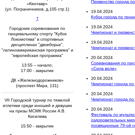
Первенство города по
«Кентавр»
(ул. Пограничников, д.105 стр.1)
19
.
04
.
2024
Кубок города по тенн
7
19
.
04
.
2024
Городские соревнования по
Чемпионат и первенст
танцевальному спорту "Кубок
Локомотива" в спортивных
19
.
04
.
2024
дисциплинах "двоеборье",
Чемпионат и первенст
"латиноамериканская программа" и
"европейская программа"
20
.
04
.
2024
Соревнования по пау
13:55 – начало;
«Сила воли»
17:00 - закрытие
20
.
04
.
2024
ДК «Железнодорожников»
Чемпионат города по
(проспект Мира, 131)
20
.
04
.
2024
Чемпионат города по 
VII Городской турнир по тяжелой
атлетики среди юношей и девушек
20
.
04
.
2024
на призы МСМК России А.В.
Фестиваль по мультис
Киселева
оздоровительных меро
посвященные 79-ой 
15:50 - закрытие