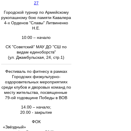
27
Городской турнир по Армейскому
рукопашному бою памяти Кавалера
4-х Орденов "Славы" Литвиненко
Н.Е.
10:00 – начало
СК "Советский" МАУ ДО "СШ по
видам единоборств"
(ул. Джамбульская, 24, стр.1)
Фестиваль по фитнесу в рамках
Городских физкультурно-
оздоровительных мероприятиях
среди клубов и дворовых команд по
месту жительства, посвященные
79-ой годовщине Победы в ВОВ
14.00 – начало;
20.00 - закрытие
ФОК
«Звёздный»