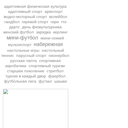
адаптивная физическая культура
адаптивный спорт
армспорт
водно-моторный спорт
волейбол
гандбол
гиревой спорт
гири
гто
дартс
день физкультурника
женский футбол
зарядка
керлинг
мини-футбол
мини-хоккей
набережная
мультиспорт
настольные игры
настольный
теннис
парусный спорт
пионербол
русская лапта
спортивная
акробатика
спортивный туризм
старшее поколение
стритбол
турник в каждый двор
фаербол
футбольная лига
футзал
шашки