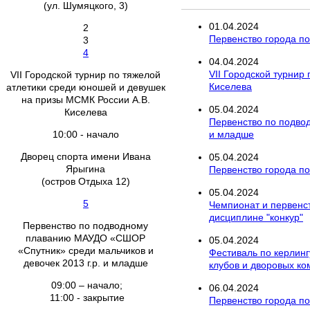
(ул. Шумяцкого, 3)
01
.
04
.
2024
2
Первенство города по 
3
4
04
.
04
.
2024
VII Городской турнир
VII Городской турнир по тяжелой
Киселева
атлетики среди юношей и девушек
на призы МСМК России А.В.
05
.
04
.
2024
Киселева
Первенство по подво
10:00 - начало
и младше
Дворец спорта имени Ивана
05
.
04
.
2024
Ярыгина
Первенство города по 
(остров Отдыха 12)
05
.
04
.
2024
5
Чемпионат и первенс
дисциплине "конкур"
Первенство по подводному
плаванию МАУДО «СШОР
05
.
04
.
2024
«Спутник» среди мальчиков и
Фестиваль по керлинг
девочек 2013 г.р. и младше
клубов и дворовых к
09:00 – начало;
06
.
04
.
2024
11:00 - закрытие
Первенство города по