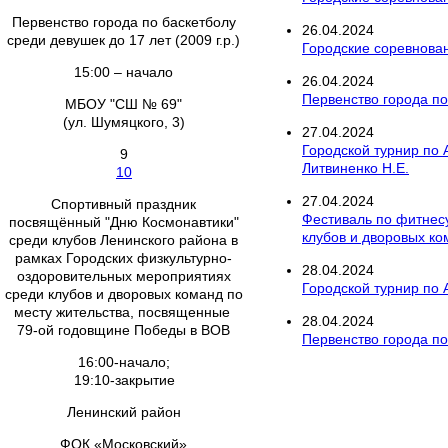
Первенство города по баскетболу
26
.
04
.
2024
среди девушек до 17 лет (2009 г.р.)
Городские соревнова
15:00 – начало
26
.
04
.
2024
Первенство города по 
МБОУ "СШ № 69"
(ул. Шумяцкого, 3)
27
.
04
.
2024
Городской турнир по
9
Литвиненко Н.Е.
10
27
.
04
.
2024
Спортивный праздник
Фестиваль по фитнес
посвящённый "Дню Космонавтики"
клубов и дворовых к
среди клубов Ленинского района в
рамках Городских физкультурно-
28
.
04
.
2024
оздоровительных мероприятиях
Городской турнир по
среди клубов и дворовых команд по
месту жительства, посвященные
28
.
04
.
2024
79-ой годовщине Победы в ВОВ
Первенство города по
16:00-начало;
19:10-закрытие
Ленинский район
ФОК «Московский»