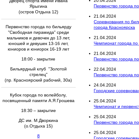
20
.
04
.
2024
Дворец спорта имени Ивана
Первенство города по
Ярыгина
(остров Отдыха 12)
21
.
04
.
2024
Соревнования по бил
Первенство города по бильярду
города Красноярска
"Свободная пирамида" среди
21
.
04
.
2024
мальчиков и девочек до 13 лет,
Чемпионат города по
юношей и девушек 13-16 лет,
юниоров и юниорок 16-19 лет
21
.
04
.
2024
18:00 - закрытие
Первенство города п
Бильярдный клуб "Золотой
22
.
04
.
2024
стрелец"
Первенство города по 
(пр. Красноярский рабочий, 30а)
24
.
04
.
2024
Городские соревнован
Кубок города по волейболу,
посвященный памяти А.Я.Грошева
25
.
04
.
2024
Чемпионат и первенст
18:30 – закрытие
25
.
04
.
2024
ДС им. М.Дворкина
Первенство города по
(о.Отдыха 15)
25
.
04
.
2024
8
Городские соревнован