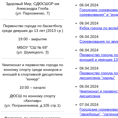
Здоровый Мир, СДЮСШОР им
06
.
04
.
2024
Александра Глоба
Городские соревнова
(ул. Пархоменко, 7)
соревнования" и "ин
06
.
04
.
2024
Первенство города по баскетболу
Кубок города по вол
среди девушек до 13 лет (2013 г.р.)
06
.
04
.
2024
19:00 - закрытие
Соревнования по зву
МБОУ "СШ № 69"
06
.
04
.
2024
(ул. Шумяцкого, 3)
Первенство города по
юношей и девушек 13-
Чемпионат и первенство города по
06
.
04
.
2024
конному спорту среди юниоров и
Первенство города по
юношей в спортивной дисциплине
дисциплине "нарды"
"конкур"
06
.
04
.
2024
10:00 – начало
Чемпионат и первенс
ДЮСШ по конному спорту
дисциплине
«Кентавр»
07
.
04
.
2024
(ул. Пограничников, д.105 стр.1)
Городские соревнован
"двоеборье", "латино