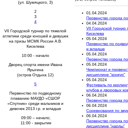
(ул. Шумяцкого, 3)
2
01
.
04
.
2024
3
Первенство города по 
4
04
.
04
.
2024
VII Городской турнир
VII Городской турнир по тяжелой
Киселева
атлетики среди юношей и девушек
05
.
04
.
2024
на призы МСМК России А.В.
Первенство по подво
Киселева
и младше
05
.
04
.
2024
10:00 - начало
Первенство города по 
05
.
04
.
2024
Дворец спорта имени Ивана
Чемпионат и первенс
Ярыгина
дисциплине "конкур"
(остров Отдыха 12)
05
.
04
.
2024
5
Фестиваль по керлинг
клубов и дворовых к
Первенство по подводному
06
.
04
.
2024
плаванию МАУДО «СШОР
Первенство города по
«Спутник» среди мальчиков и
06
.
04
.
2024
девочек 2013 г.р. и младше
Соревнования по зву
06
.
04
.
2024
09:00 – начало;
Первенство города по
11:00 - закрытие
дисциплине "нарды"