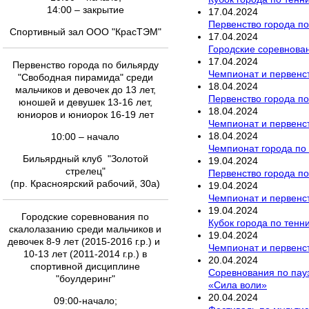
14:00 – закрытие
17
.
04
.
2024
Первенство города по
Спортивный зал ООО "КрасТЭМ"
17
.
04
.
2024
Городские соревнован
17
.
04
.
2024
Первенство города по бильярду
Чемпионат и первенст
"Свободная пирамида" среди
18
.
04
.
2024
мальчиков и девочек до 13 лет,
Первенство города п
юношей и девушек 13-16 лет,
18
.
04
.
2024
юниоров и юниорок 16-19 лет
Чемпионат и первенст
18
.
04
.
2024
10:00 – начало
Чемпионат города по
Бильярдный клуб "Золотой
19
.
04
.
2024
стрелец"
Первенство города по
(пр. Красноярский рабочий, 30а)
19
.
04
.
2024
Чемпионат и первенст
19
.
04
.
2024
Городские соревнования по
Кубок города по тенн
скалолазанию среди мальчиков и
19
.
04
.
2024
девочек 8-9 лет (2015-2016 г.р.) и
Чемпионат и первенст
10-13 лет (2011-2014 г.р.) в
20
.
04
.
2024
спортивной дисциплине
Соревнования по пау
"боулдеринг"
«Сила воли»
20
.
04
.
2024
09:00-начало;