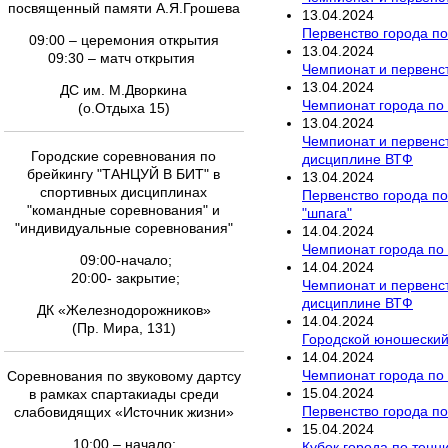
посвященный памяти А.Я.Грошева
13
.
04
.
2024
Первенство города по
09:00 – церемония открытия
13
.
04
.
2024
09:30 – матч открытия
Чемпионат и первенст
13
.
04
.
2024
ДС им. М.Дворкина
Чемпионат города по
(о.Отдыха 15)
13
.
04
.
2024
Чемпионат и первенст
Городские соревнования по
дисциплине ВТФ
брейкингу "ТАНЦУЙ В БИТ" в
13
.
04
.
2024
спортивных дисциплинах
Первенство города п
"командные соревнования" и
"шпага"
"индивидуальные соревнования"
14
.
04
.
2024
Чемпионат города по
09:00-начало;
14
.
04
.
2024
20:00- закрытие;
Чемпионат и первенст
дисциплине ВТФ
ДК «Железнодорожников»
14
.
04
.
2024
(Пр. Мира, 131)
Городской юношеский
14
.
04
.
2024
Чемпионат города по
Соревнования по звуковому дартсу
15
.
04
.
2024
в рамках спартакиады среди
Первенство города по
слабовидящих «Источник жизни»
15
.
04
.
2024
10:00 – начало;
Кубок города по тенн