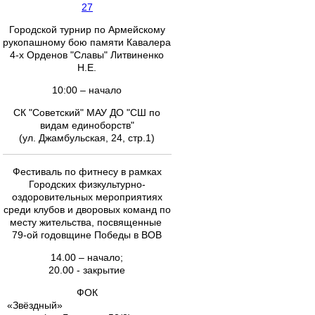
27
Городской турнир по Армейскому
рукопашному бою памяти Кавалера
4-х Орденов "Славы" Литвиненко
Н.Е.
10:00 – начало
СК "Советский" МАУ ДО "СШ по
видам единоборств"
(ул. Джамбульская, 24, стр.1)
Фестиваль по фитнесу в рамках
Городских физкультурно-
оздоровительных мероприятиях
среди клубов и дворовых команд по
месту жительства, посвященные
79-ой годовщине Победы в ВОВ
14.00 – начало;
20.00 - закрытие
ФОК
«Звёздный»