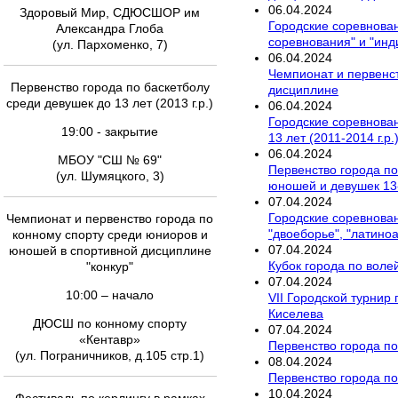
06
.
04
.
2024
Здоровый Мир, СДЮСШОР им
Городские соревнова
Александра Глоба
соревнования" и "ин
(ул. Пархоменко, 7)
06
.
04
.
2024
Чемпионат и первенс
Первенство города по баскетболу
дисциплине
среди девушек до 13 лет (2013 г.р.)
06
.
04
.
2024
Городские соревновани
19:00 - закрытие
13 лет (2011-2014 г.р
06
.
04
.
2024
МБОУ "СШ № 69"
Первенство города по
(ул. Шумяцкого, 3)
юношей и девушек 13-
07
.
04
.
2024
Городские соревнован
Чемпионат и первенство города по
"двоеборье", "латино
конному спорту среди юниоров и
07
.
04
.
2024
юношей в спортивной дисциплине
Кубок города по вол
"конкур"
07
.
04
.
2024
10:00 – начало
VII Городской турнир
Киселева
ДЮСШ по конному спорту
07
.
04
.
2024
«Кентавр»
Первенство города п
(ул. Пограничников, д.105 стр.1)
08
.
04
.
2024
Первенство города по 
10
.
04
.
2024