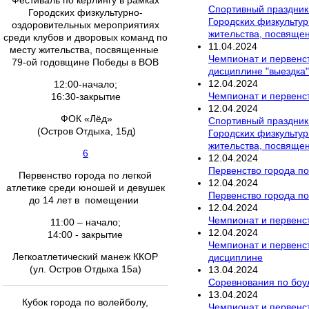
Фестиваль по керлингу в рамках
Спортивный праздник
Городских физкультурно-
Городских физкультур
оздоровительных мероприятиях
жительства, посвяще
среди клубов и дворовых команд по
11
.
04
.
2024
месту жительства, посвященные
Чемпионат и первенс
79-ой годовщине Победы в ВОВ
дисциплине "выездка"
12
.
04
.
2024
12:00-начало;
Чемпионат и первенст
16:30-закрытие
12
.
04
.
2024
ФОК «Лёд»
Спортивный праздник
(Остров Отдыха, 15д)
Городских физкультур
жительства, посвяще
6
12
.
04
.
2024
Первенство города по 
Первенство города по легкой
12
.
04
.
2024
атлетике среди юношей и девушек
Первенство города по
до 14 лет в помещении
12
.
04
.
2024
Чемпионат и первенст
11:00 – начало;
12
.
04
.
2024
14:00 - закрытие
Чемпионат и первенс
Легкоатлетический манеж ККОР
дисциплине
(ул. Остров Отдыха 15а)
13
.
04
.
2024
Соревнования по боул
13
.
04
.
2024
Кубок города по волейболу,
Чемпионат и первенст