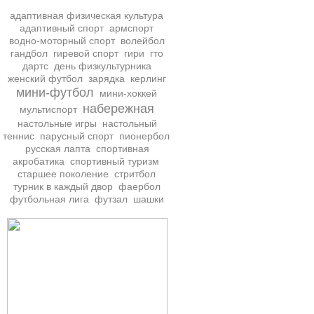
адаптивная физическая культура
адаптивный спорт
армспорт
водно-моторный спорт
волейбол
гандбол
гиревой спорт
гири
гто
дартс
день физкультурника
женский футбол
зарядка
керлинг
мини-футбол
мини-хоккей
набережная
мультиспорт
настольные игры
настольный
теннис
парусный спорт
пионербол
русская лапта
спортивная
акробатика
спортивный туризм
старшее поколение
стритбол
турник в каждый двор
фаербол
футбольная лига
футзал
шашки