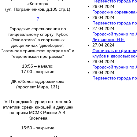
Первенство города по
«Кентавр»
26
.
04
.
2024
(ул. Пограничников, д.105 стр.1)
Городские соревнова
26
.
04
.
2024
7
Первенство города по 
27
.
04
.
2024
Городские соревнования по
Городской турнир по
танцевальному спорту "Кубок
Литвиненко Н.Е.
Локомотива" в спортивных
27
.
04
.
2024
дисциплинах "двоеборье",
Фестиваль по фитнес
"латиноамериканская программа" и
клубов и дворовых к
"европейская программа"
28
.
04
.
2024
13:55 – начало;
Городской турнир по
17:00 - закрытие
28
.
04
.
2024
Первенство города по
ДК «Железнодорожников»
(проспект Мира, 131)
VII Городской турнир по тяжелой
атлетики среди юношей и девушек
на призы МСМК России А.В.
Киселева
15:50 - закрытие