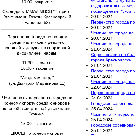
Фестиваль по мультис
19:00- закрытие
оздоровительных меро
посвященные 79-ой 
Скалодром ММАУ МВСЦ "Патриот"
20
.
04
.
2024
(пр-т. имени Газеты Красноярский
Первенство города по
Рабочий, 62)
20
.
04
.
2024
Чемпионат города по 
Первенство города по нардам
20
.
04
.
2024
среди мальчиков и девочек,
Чемпионат города по
юношей и девушек в спортивной
21
.
04
.
2024
дисциплине "нарды"
Соревнования по бил
города Красноярска
11:30 – начало;
21
.
04
.
2024
18:00 - закрытие
Первенство города п
21
.
04
.
2024
"Академия нард"
Чемпионат города по
(ул. Дмитрия Мартынова,11)
22
.
04
.
2024
Первенство города по 
Чемпионат и первенство города по
24
.
04
.
2024
конному спорту среди юниоров и
Городские соревнован
юношей в спортивной дисциплине
25
.
04
.
2024
"конкур"
Чемпионат и первенст
25
.
04
.
2024
15:00 - закрытие
Городские соревнован
25
.
04
.
2024
ДЮСШ по конному спорту