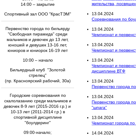
жительства, посвяще
14:00 – закрытие
13
.
04
.
2024
Спортивный зал ООО "КрасТЭМ"
Соревнования по боул
Первенство города по бильярду
13
.
04
.
2024
"Свободная пирамида" среди
Чемпионат и первенст
мальчиков и девочек до 13 лет,
13
.
04
.
2024
юношей и девушек 13-16 лет,
Чемпионат и первенст
юниоров и юниорок 16-19 лет
10:00 – начало
13
.
04
.
2024
Чемпионат и первенст
Бильярдный клуб "Золотой
дисциплине ВТФ
стрелец"
(пр. Красноярский рабочий, 30а)
13
.
04
.
2024
Первенство города по
Городские соревнования по
13
.
04
.
2024
скалолазанию среди мальчиков и
Первенство города п
девочек 8-9 лет (2015-2016 г.р.) и
"шпага"
10-13 лет (2011-2014 г.р.) в
спортивной дисциплине
13
.
04
.
2024
"боулдеринг"
Чемпионат города по
09:00-начало;
14
.
04
.
2024