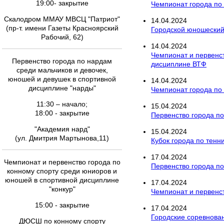
19:00- закрытие
Чемпионат города по
Скалодром ММАУ МВСЦ "Патриот"
14
.
04
.
2024
(пр-т. имени Газеты Красноярский
Городской юношеский
Рабочий, 62)
14
.
04
.
2024
Чемпионат и первенст
Первенство города по нардам
дисциплине ВТФ
среди мальчиков и девочек,
юношей и девушек в спортивной
14
.
04
.
2024
дисциплине "нарды"
Чемпионат города по
11:30 – начало;
15
.
04
.
2024
18:00 - закрытие
Первенство города по
"Академия нард"
15
.
04
.
2024
(ул. Дмитрия Мартынова,11)
Кубок города по тенн
17
.
04
.
2024
Чемпионат и первенство города по
Первенство города по
конному спорту среди юниоров и
юношей в спортивной дисциплине
17
.
04
.
2024
"конкур"
Чемпионат и первенст
15:00 - закрытие
17
.
04
.
2024
Городские соревнован
ДЮСШ по конному спорту