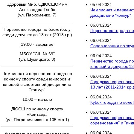
Здоровый Мир, СДЮСШОР им
05
.
04
.
2024
Александра Глоба
Чемпионат и первенс
(ул. Пархоменко, 7)
дисциплине "конкур"
06
.
04
.
2024
Первенство города по баскетболу
Первенство города по
среди девушек до 13 лет (2013 г.р.)
06
.
04
.
2024
19:00 - закрытие
Соревнования по зву
МБОУ "СШ № 69"
06
.
04
.
2024
(ул. Шумяцкого, 3)
Первенство города по
юношей и девушек 13-
Чемпионат и первенство города по
06
.
04
.
2024
конному спорту среди юниоров и
Городские соревновани
юношей в спортивной дисциплине
13 лет (2011-2014 г.р
"конкур"
06
.
04
.
2024
10:00 – начало
Кубок города по вол
ДЮСШ по конному спорту
06
.
04
.
2024
«Кентавр»
Городские соревнова
(ул. Пограничников, д.105 стр.1)
соревнования" и "ин
06
.
04
.
2024