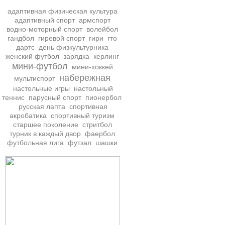
адаптивная физическая культура
адаптивный спорт
армспорт
водно-моторный спорт
волейбол
гандбол
гиревой спорт
гири
гто
дартс
день физкультурника
женский футбол
зарядка
керлинг
мини-футбол
мини-хоккей
набережная
мультиспорт
настольные игры
настольный
теннис
парусный спорт
пионербол
русская лапта
спортивная
акробатика
спортивный туризм
старшее поколение
стритбол
турник в каждый двор
фаербол
футбольная лига
футзал
шашки