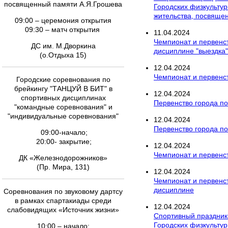
посвященный памяти А.Я.Грошева
Городских физкультур
жительства, посвяще
09:00 – церемония открытия
09:30 – матч открытия
11
.
04
.
2024
Чемпионат и первенс
ДС им. М.Дворкина
дисциплине "выездка"
(о.Отдыха 15)
12
.
04
.
2024
Чемпионат и первенст
Городские соревнования по
брейкингу "ТАНЦУЙ В БИТ" в
12
.
04
.
2024
спортивных дисциплинах
Первенство города по
"командные соревнования" и
"индивидуальные соревнования"
12
.
04
.
2024
Первенство города по 
09:00-начало;
20:00- закрытие;
12
.
04
.
2024
Чемпионат и первенст
ДК «Железнодорожников»
(Пр. Мира, 131)
12
.
04
.
2024
Чемпионат и первенс
дисциплине
Соревнования по звуковому дартсу
в рамках спартакиады среди
12
.
04
.
2024
слабовидящих «Источник жизни»
Спортивный праздник
Городских физкультур
10:00 – начало;