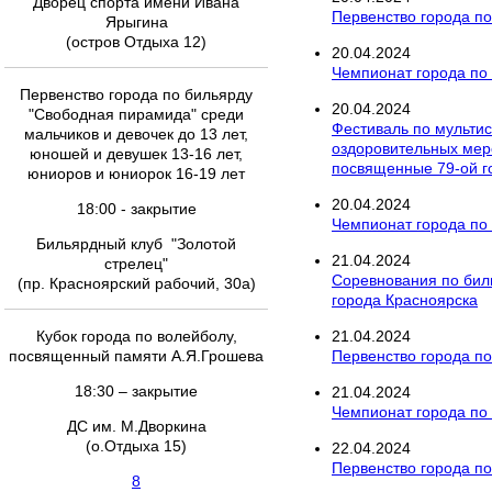
Дворец спорта имени Ивана
Первенство города по
Ярыгина
(остров Отдыха 12)
20
.
04
.
2024
Чемпионат города по
Первенство города по бильярду
20
.
04
.
2024
"Свободная пирамида" среди
Фестиваль по мультис
мальчиков и девочек до 13 лет,
оздоровительных меро
юношей и девушек 13-16 лет,
посвященные 79-ой 
юниоров и юниорок 16-19 лет
20
.
04
.
2024
18:00 - закрытие
Чемпионат города по 
Бильярдный клуб "Золотой
21
.
04
.
2024
стрелец"
Соревнования по бил
(пр. Красноярский рабочий, 30а)
города Красноярска
Кубок города по волейболу,
21
.
04
.
2024
посвященный памяти А.Я.Грошева
Первенство города п
18:30 – закрытие
21
.
04
.
2024
Чемпионат города по
ДС им. М.Дворкина
(о.Отдыха 15)
22
.
04
.
2024
Первенство города по 
8