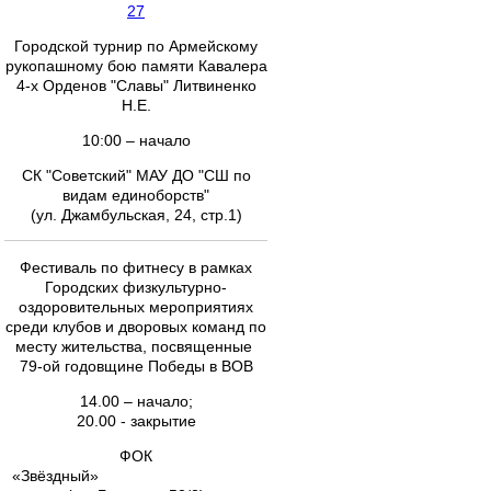
27
Городской турнир по Армейскому
рукопашному бою памяти Кавалера
4-х Орденов "Славы" Литвиненко
Н.Е.
10:00 – начало
СК "Советский" МАУ ДО "СШ по
видам единоборств"
(ул. Джамбульская, 24, стр.1)
Фестиваль по фитнесу в рамках
Городских физкультурно-
оздоровительных мероприятиях
среди клубов и дворовых команд по
месту жительства, посвященные
79-ой годовщине Победы в ВОВ
14.00 – начало;
20.00 - закрытие
ФОК
«Звёздный»