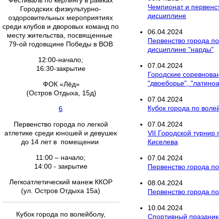
Фестиваль по керлингу в рамках
Чемпионат и первенс
Городских физкультурно-
дисциплине
оздоровительных мероприятиях
среди клубов и дворовых команд по
06
.
04
.
2024
месту жительства, посвященные
Первенство города по
79-ой годовщине Победы в ВОВ
дисциплине "нарды"
12:00-начало;
07
.
04
.
2024
16:30-закрытие
Городские соревнован
"двоеборье", "латино
ФОК «Лёд»
(Остров Отдыха, 15д)
07
.
04
.
2024
Кубок города по вол
6
Первенство города по легкой
07
.
04
.
2024
атлетике среди юношей и девушек
VII Городской турнир
до 14 лет в помещении
Киселева
11:00 – начало;
07
.
04
.
2024
14:00 - закрытие
Первенство города п
Легкоатлетический манеж ККОР
08
.
04
.
2024
(ул. Остров Отдыха 15а)
Первенство города по 
10
.
04
.
2024
Кубок города по волейболу,
Спортивный праздник