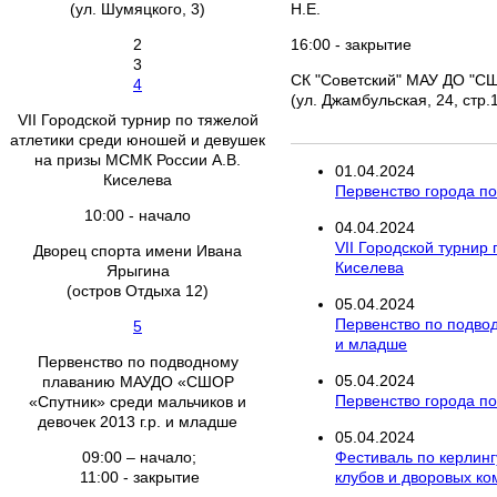
(ул. Шумяцкого, 3)
Н.Е.
2
16:00 - закрытие
3
СК "Советский" МАУ ДО "СШ
4
(ул. Джамбульская, 24, стр.
VII Городской турнир по тяжелой
атлетики среди юношей и девушек
на призы МСМК России А.В.
01
.
04
.
2024
Киселева
Первенство города по 
10:00 - начало
04
.
04
.
2024
VII Городской турнир
Дворец спорта имени Ивана
Киселева
Ярыгина
(остров Отдыха 12)
05
.
04
.
2024
Первенство по подво
5
и младше
Первенство по подводному
05
.
04
.
2024
плаванию МАУДО «СШОР
Первенство города по 
«Спутник» среди мальчиков и
девочек 2013 г.р. и младше
05
.
04
.
2024
09:00 – начало;
Фестиваль по керлинг
11:00 - закрытие
клубов и дворовых к