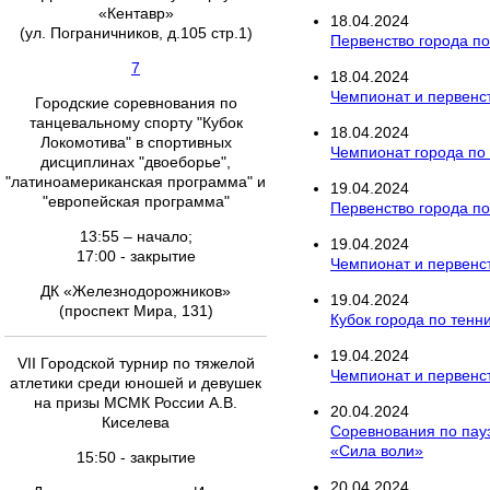
«Кентавр»
18
.
04
.
2024
(ул. Пограничников, д.105 стр.1)
Первенство города п
7
18
.
04
.
2024
Чемпионат и первенст
Городские соревнования по
танцевальному спорту "Кубок
18
.
04
.
2024
Локомотива" в спортивных
Чемпионат города по
дисциплинах "двоеборье",
"латиноамериканская программа" и
19
.
04
.
2024
"европейская программа"
Первенство города по
13:55 – начало;
19
.
04
.
2024
17:00 - закрытие
Чемпионат и первенст
ДК «Железнодорожников»
19
.
04
.
2024
(проспект Мира, 131)
Кубок города по тенн
19
.
04
.
2024
VII Городской турнир по тяжелой
Чемпионат и первенст
атлетики среди юношей и девушек
на призы МСМК России А.В.
20
.
04
.
2024
Киселева
Соревнования по пау
«Сила воли»
15:50 - закрытие
20
.
04
.
2024