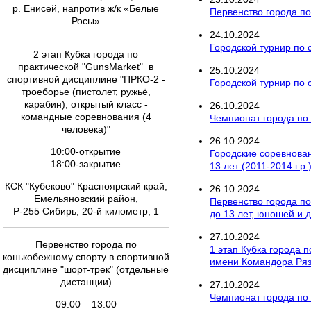
р. Енисей, напротив ж/к «Белые
Первенство города по
Росы»
24
.
10
.
2024
Городской турнир по 
2 этап Кубка города по
практической "GunsMarket" в
25
.
10
.
2024
спортивной дисциплине "ПРКО-2 -
Городской турнир по 
троеборье (пистолет, ружьё,
карабин), открытый класс -
26
.
10
.
2024
командные соревнования (4
Чемпионат города по 
человека)"
26
.
10
.
2024
10:00-открытие
Городские соревновани
18:00-закрытие
13 лет (2011-2014 г.р
КСК "Кубеково" Красноярский край,
26
.
10
.
2024
Емельяновский район,
Первенство города п
Р-255 Сибирь, 20-й километр, 1
до 13 лет, юношей и 
27
.
10
.
2024
Первенство города по
1 этап Кубка города 
конькобежному спорту в спортивной
имени Командора Ря
дисциплине "шорт-трек" (отдельные
дистанции)
27
.
10
.
2024
Чемпионат города по
09:00 – 13:00