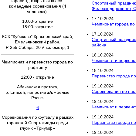
карабин), открытый класс -
Спортивный праздник 
командные соревнования (4
Железнодорожного, О
человека)"
17
.
10
.
2024
10:00-открытие
Чемпионат города по
18:00-закрытие
17
.
10
.
2024
КСК "Кубеково" Красноярский край,
Спортивный праздник 
Емельяновский район,
района
Р-255 Сибирь, 20-й километр, 1
18
.
10
.
2024
Чемпионат и первенст
Чемпионат и первенство города по
рафтингу
18
.
10
.
2024
Первенство города по
12:00 - открытие
19
.
10
.
2024
Абаканская протока,
Соревнования по наст
р. Енисей, напротив ж/к «Белые
Росы»
19
.
10
.
2024
Чемпионат и первенст
6
19
.
10
.
2024
Соревнования по футзалу в рамках
Первенство города по
городской Спартакиады среди
глухих «Триумф»
19
.
10
.
2024