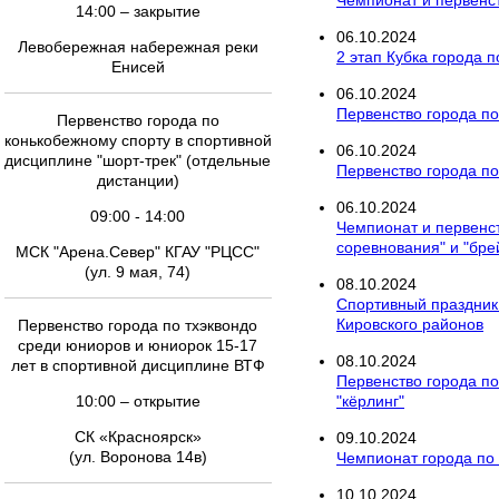
Чемпионат и первенст
14:00 – закрытие
06
.
10
.
2024
Левобережная набережная реки
2 этап Кубка города п
Енисей
06
.
10
.
2024
Первенство города по
Первенство города по
конькобежному спорту в спортивной
06
.
10
.
2024
дисциплине "шорт-трек" (отдельные
Первенство города по
дистанции)
06
.
10
.
2024
09:00 - 14:00
Чемпионат и первенст
соревнования" и "бре
МСК "Арена.Север" КГАУ "РЦСС"
(ул. 9 мая, 74)
08
.
10
.
2024
Спортивный праздник 
Кировского районов
Первенство города по тхэквондо
среди юниоров и юниорок 15-17
08
.
10
.
2024
лет в спортивной дисциплине ВТФ
Первенство города по
10:00 – открытие
"кёрлинг"
СК «Красноярск»
09
.
10
.
2024
(ул. Воронова 14в)
Чемпионат города по 
10
.
10
.
2024