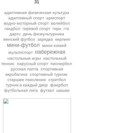
31
адаптивная физическая культура
адаптивный спорт
армспорт
водно-моторный спорт
волейбол
гандбол
гиревой спорт
гири
гто
дартс
день физкультурника
женский футбол
зарядка
керлинг
мини-футбол
мини-хоккей
набережная
мультиспорт
настольные игры
настольный
теннис
парусный спорт
пионербол
русская лапта
спортивная
акробатика
спортивный туризм
старшее поколение
стритбол
турник в каждый двор
фаербол
футбольная лига
футзал
шашки