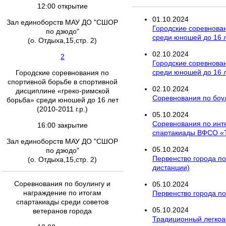
12:00 открытие
01
.
10
.
2024
Зал единоборств МАУ ДО "СШОР
Городские соревнован
по дзюдо"
среди юношей до 16 ле
(о. Отдыха,15,стр. 2)
02
.
10
.
2024
2
Городские соревнован
среди юношей до 16 ле
Городские соревнования по
спортивной борьбе в спортивной
02
.
10
.
2024
дисциплине «греко-римской
Соревнования по боул
борьба» среди юношей до 16 лет
(2010-2011 г.р.)
05
.
10
.
2024
Соревнования по инт
16:00 закрытие
спартакиады ВФСО «
Зал единоборств МАУ ДО "СШОР
05
.
10
.
2024
по дзюдо"
Первенство города по
(о. Отдыха,15,стр. 2)
дистанции)
Соревнования по боулингу и
05
.
10
.
2024
награждение по итогам
Первенство города по
спартакиады среди советов
05
.
10
.
2024
ветеранов города
Традиционный легкоа