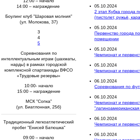
12:00 – начало
05
.
10
.
2024
14:00 – награждение
2 этап Кубка города 
Боулинг клуб "Шаровая молния"
(пистолет, ружьё, кар
(ул. Молокова, 37)
05
.
10
.
2024
3
Первенство города по 
4
помещении
5
05
.
10
.
2024
Соревнования по
Чемпионат и первенст
интеллектуальным играм (шахматы,
нарды) в рамках городской
05
.
10
.
2024
комплексной спартакиады ВФСО
Чемпионат и первенст
«Трудовые резервы»
06
.
10
.
2024
10:00- начало
Соревнования по фут
15:00 – награждение
06
.
10
.
2024
МСК "Сопка"
Чемпионат и первенст
(ул. Биатлонная, 25б)
"латиноамериканская
06
.
10
.
2024
Традиционный легкоатлетический
Чемпионат и первенст
пробег "Енисей Батюшка"
06
.
10
.
2024
09:00 – начало