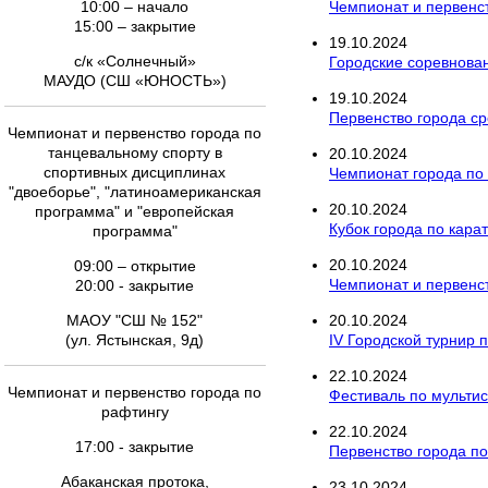
10:00 – начало
Чемпионат и первенст
15:00 – закрытие
19
.
10
.
2024
с/к «Солнечный»
Городские соревнован
МАУДО (СШ «ЮНОСТЬ»)
19
.
10
.
2024
Первенство города с
Чемпионат и первенство города по
танцевальному спорту в
20
.
10
.
2024
спортивных дисциплинах
Чемпионат города по
"двоеборье", "латиноамериканская
20
.
10
.
2024
программа" и "европейская
Кубок города по кара
программа"
20
.
10
.
2024
09:00 – открытие
Чемпионат и первенст
20:00 - закрытие
МАОУ "СШ № 152"
20
.
10
.
2024
(ул. Ястынская, 9д)
IV Городской турнир 
22
.
10
.
2024
Чемпионат и первенство города по
Фестиваль по мультис
рафтингу
22
.
10
.
2024
17:00 - закрытие
Первенство города по
Абаканская протока,
23
.
10
.
2024