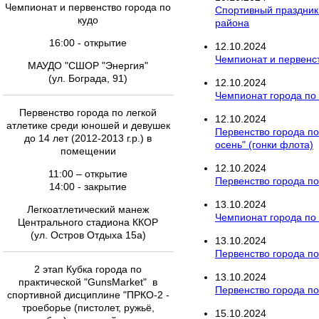
Чемпионат и первенство города по
Спортивный праздник 
кудо
района
16:00 - открытие
12
.
10
.
2024
Чемпионат и первенст
МАУДО "СШОР "Энергия"
(ул. Бограда, 91)
12
.
10
.
2024
Чемпионат города по
Первенство города по легкой
12
.
10
.
2024
атлетике среди юношей и девушек
Первенство города по
до 14 лет (2012-2013 г.р.) в
осень" (гонки флота)
помещении
12
.
10
.
2024
11:00 – открытие
Первенство города п
14:00 - закрытие
13
.
10
.
2024
Легкоатлетический манеж
Чемпионат города по
Центрального стадиона ККОР
(ул. Остров Отдыха 15а)
13
.
10
.
2024
Первенство города по
2 этап Кубка города по
13
.
10
.
2024
практической "GunsMarket" в
Первенство города п
спортивной дисциплине "ПРКО-2 -
троеборье (пистолет, ружьё,
15
.
10
.
2024