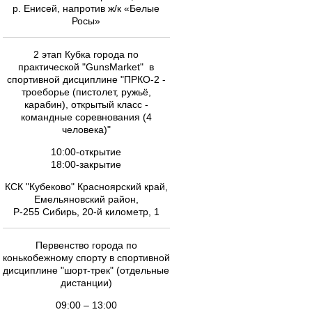
р. Енисей, напротив ж/к «Белые
Росы»
2 этап Кубка города по
практической "GunsMarket" в
спортивной дисциплине "ПРКО-2 -
троеборье (пистолет, ружьё,
карабин), открытый класс -
командные соревнования (4
человека)"
10:00-открытие
18:00-закрытие
КСК "Кубеково" Красноярский край,
Емельяновский район,
Р-255 Сибирь, 20-й километр, 1
Первенство города по
конькобежному спорту в спортивной
дисциплине "шорт-трек" (отдельные
дистанции)
09:00 – 13:00