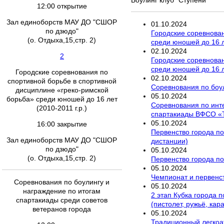
12:00 открытие
Зал единоборств МАУ ДО "СШОР
01
.
10
.
2024
по дзюдо"
Городские соревнован
(о. Отдыха,15,стр. 2)
среди юношей до 16 ле
02
.
10
.
2024
2
Городские соревнован
среди юношей до 16 ле
Городские соревнования по
02
.
10
.
2024
спортивной борьбе в спортивной
Соревнования по боул
дисциплине «греко-римской
05
.
10
.
2024
борьба» среди юношей до 16 лет
Соревнования по инт
(2010-2011 г.р.)
спартакиады ВФСО «
05
.
10
.
2024
16:00 закрытие
Первенство города по
Зал единоборств МАУ ДО "СШОР
дистанции)
по дзюдо"
05
.
10
.
2024
(о. Отдыха,15,стр. 2)
Первенство города по
05
.
10
.
2024
Чемпионат и первенст
Соревнования по боулингу и
05
.
10
.
2024
награждение по итогам
2 этап Кубка города 
спартакиады среди советов
(пистолет, ружьё, кар
ветеранов города
05
.
10
.
2024
Традиционный легкоа