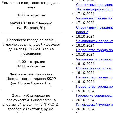
Чемпионат и первенство города по
Спортивный праздник 
кудо
Железнодорожного, О
17
.
10
.
2024
16:00 - открытие
Чемпионат города по
17
.
10
.
2024
МАУДО "СШОР "Энергия"
Спортивный праздник 
(ул. Бограда, 91)
района
18
.
10
.
2024
Первенство города по легкой
Чемпионат и первенст
атлетике среди юношей и девушек
18
.
10
.
2024
до 14 лет (2012-2013 г.р.) в
Первенство города по
помещении
19
.
10
.
2024
Чемпионат и первенст
11:00 – открытие
19
.
10
.
2024
14:00 - закрытие
Соревнования по наст
19
.
10
.
2024
Легкоатлетический манеж
Первенство города с
Центрального стадиона ККОР
19
.
10
.
2024
(ул. Остров Отдыха 15а)
Первенство города по
19
.
10
.
2024
Городские соревнован
2 этап Кубка города по
20
.
10
.
2024
практической "GunsMarket" в
IV Городской турнир 
спортивной дисциплине "ПРКО-2 -
20
.
10
.
2024
троеборье (пистолет, ружьё,