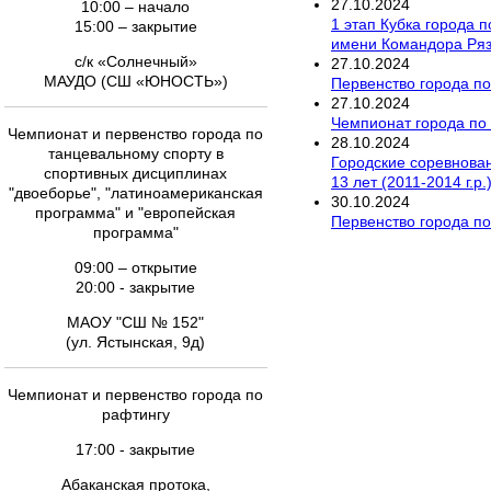
27
.
10
.
2024
10:00 – начало
1 этап Кубка города 
15:00 – закрытие
имени Командора Ря
с/к «Солнечный»
27
.
10
.
2024
МАУДО (СШ «ЮНОСТЬ»)
Первенство города п
27
.
10
.
2024
Чемпионат города по
Чемпионат и первенство города по
28
.
10
.
2024
танцевальному спорту в
Городские соревновани
спортивных дисциплинах
13 лет (2011-2014 г.р
"двоеборье", "латиноамериканская
30
.
10
.
2024
программа" и "европейская
Первенство города по
программа"
09:00 – открытие
20:00 - закрытие
МАОУ "СШ № 152"
(ул. Ястынская, 9д)
Чемпионат и первенство города по
рафтингу
17:00 - закрытие
Абаканская протока,