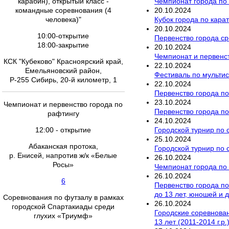
Чемпионат города по
карабин), открытый класс -
20
.
10
.
2024
командные соревнования (4
Кубок города по кара
человека)"
20
.
10
.
2024
10:00-открытие
Первенство города ср
18:00-закрытие
20
.
10
.
2024
Чемпионат и первенст
КСК "Кубеково" Красноярский край,
22
.
10
.
2024
Емельяновский район,
Фестиваль по мультис
Р-255 Сибирь, 20-й километр, 1
22
.
10
.
2024
Первенство города по
23
.
10
.
2024
Чемпионат и первенство города по
Первенство города по
рафтингу
24
.
10
.
2024
Городской турнир по 
12:00 - открытие
25
.
10
.
2024
Абаканская протока,
Городской турнир по 
р. Енисей, напротив ж/к «Белые
26
.
10
.
2024
Росы»
Чемпионат города по 
26
.
10
.
2024
6
Первенство города п
до 13 лет, юношей и 
Соревнования по футзалу в рамках
26
.
10
.
2024
городской Спартакиады среди
Городские соревновани
глухих «Триумф»
13 лет (2011-2014 г.р