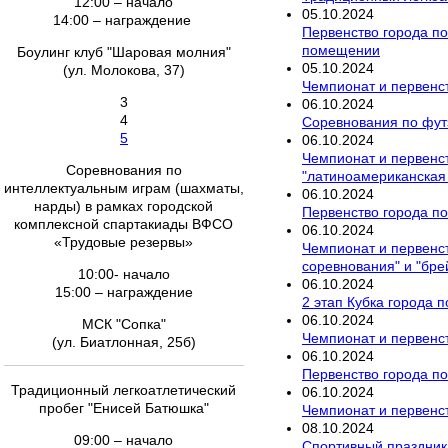
12:00 – начало
05
.
10
.
2024
14:00 – награждение
Первенство города по 
помещении
Боулинг клуб "Шаровая молния"
05
.
10
.
2024
(ул. Молокова, 37)
Чемпионат и первенст
3
06
.
10
.
2024
4
Соревнования по фут
5
06
.
10
.
2024
Чемпионат и первенст
Соревнования по
"латиноамериканская
интеллектуальным играм (шахматы,
06
.
10
.
2024
нарды) в рамках городской
Первенство города по
комплексной спартакиады ВФСО
06
.
10
.
2024
«Трудовые резервы»
Чемпионат и первенст
соревнования" и "бре
10:00- начало
06
.
10
.
2024
15:00 – награждение
2 этап Кубка города п
06
.
10
.
2024
МСК "Сопка"
Чемпионат и первенст
(ул. Биатлонная, 25б)
06
.
10
.
2024
Первенство города по
Традиционный легкоатлетический
06
.
10
.
2024
пробег "Енисей Батюшка"
Чемпионат и первенст
08
.
10
.
2024
09:00 – начало
Спортивный праздник 