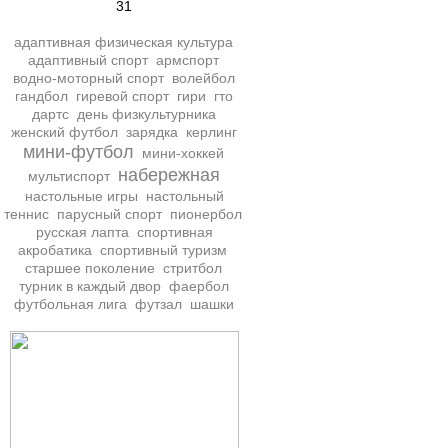
31
адаптивная физическая культура
адаптивный спорт
армспорт
водно-моторный спорт
волейбол
гандбол
гиревой спорт
гири
гто
дартс
день физкультурника
женский футбол
зарядка
керлинг
мини-футбол
мини-хоккей
набережная
мультиспорт
настольные игры
настольный
теннис
парусный спорт
пионербол
русская лапта
спортивная
акробатика
спортивный туризм
старшее поколение
стритбол
турник в каждый двор
фаербол
футбольная лига
футзал
шашки