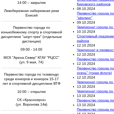
14:00 – закрытие
Кировского районов
08
.
10
.
2024
Левобережная набережная реки
Первенство города по
Енисей
"кёрлинг"
09
.
10
.
2024
Чемпионат города по 
Первенство города по
10
.
10
.
2024
конькобежному спорту в спортивной
Спортивный праздник 
дисциплине "шорт-трек" (отдельные
района
дистанции)
12
.
10
.
2024
09:00 - 14:00
Чемпионат и первенст
12
.
10
.
2024
МСК "Арена.Север" КГАУ "РЦСС"
Первенство города п
(ул. 9 мая, 74)
12
.
10
.
2024
Первенство города по
осень" (гонки флота)
Первенство города по тхэквондо
12
.
10
.
2024
среди юниоров и юниорок 15-17
Чемпионат города по
лет в спортивной дисциплине ВТФ
13
.
10
.
2024
Чемпионат города по
10:00 – открытие
13
.
10
.
2024
СК «Красноярск»
Первенство города по
(ул. Воронова 14в)
13
.
10
.
2024
Первенство города п
15
.
10
.
2024