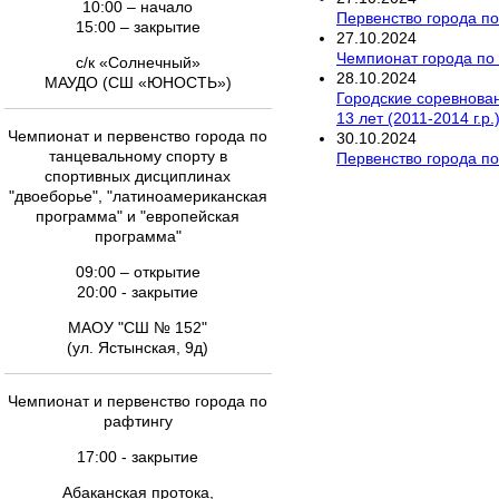
10:00 – начало
Первенство города п
15:00 – закрытие
27
.
10
.
2024
Чемпионат города по
с/к «Солнечный»
28
.
10
.
2024
МАУДО (СШ «ЮНОСТЬ»)
Городские соревновани
13 лет (2011-2014 г.р
Чемпионат и первенство города по
30
.
10
.
2024
танцевальному спорту в
Первенство города по
спортивных дисциплинах
"двоеборье", "латиноамериканская
программа" и "европейская
программа"
09:00 – открытие
20:00 - закрытие
МАОУ "СШ № 152"
(ул. Ястынская, 9д)
Чемпионат и первенство города по
рафтингу
17:00 - закрытие
Абаканская протока,