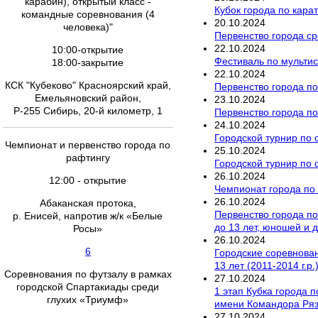
карабин), открытый класс -
Кубок города по кара
командные соревнования (4
20
.
10
.
2024
человека)"
Первенство города ср
22
.
10
.
2024
10:00-открытие
Фестиваль по мультис
18:00-закрытие
22
.
10
.
2024
КСК "Кубеково" Красноярский край,
Первенство города по
Емельяновский район,
23
.
10
.
2024
Р-255 Сибирь, 20-й километр, 1
Первенство города по
24
.
10
.
2024
Городской турнир по 
Чемпионат и первенство города по
25
.
10
.
2024
рафтингу
Городской турнир по 
26
.
10
.
2024
12:00 - открытие
Чемпионат города по 
26
.
10
.
2024
Абаканская протока,
Первенство города п
р. Енисей, напротив ж/к «Белые
до 13 лет, юношей и 
Росы»
26
.
10
.
2024
6
Городские соревновани
13 лет (2011-2014 г.р
Соревнования по футзалу в рамках
27
.
10
.
2024
городской Спартакиады среди
1 этап Кубка города 
глухих «Триумф»
имени Командора Ря
27
.
10
.
2024