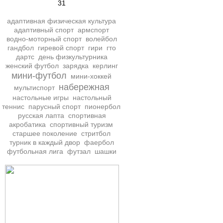
31
адаптивная физическая культура
адаптивный спорт
армспорт
водно-моторный спорт
волейбол
гандбол
гиревой спорт
гири
гто
дартс
день физкультурника
женский футбол
зарядка
керлинг
мини-футбол
мини-хоккей
набережная
мультиспорт
настольные игры
настольный
теннис
парусный спорт
пионербол
русская лапта
спортивная
акробатика
спортивный туризм
старшее поколение
стритбол
турник в каждый двор
фаербол
футбольная лига
футзал
шашки