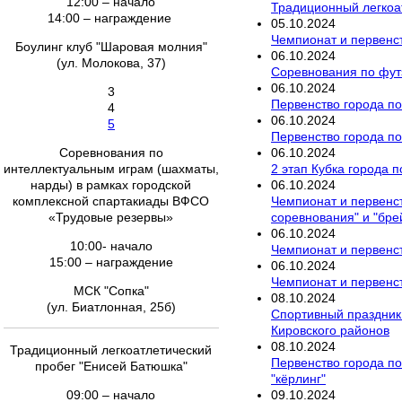
12:00 – начало
Традиционный легкоа
14:00 – награждение
05
.
10
.
2024
Чемпионат и первенст
Боулинг клуб "Шаровая молния"
06
.
10
.
2024
(ул. Молокова, 37)
Соревнования по фут
06
.
10
.
2024
3
Первенство города по
4
06
.
10
.
2024
5
Первенство города по
06
.
10
.
2024
Соревнования по
2 этап Кубка города п
интеллектуальным играм (шахматы,
06
.
10
.
2024
нарды) в рамках городской
Чемпионат и первенст
комплексной спартакиады ВФСО
соревнования" и "бре
«Трудовые резервы»
06
.
10
.
2024
10:00- начало
Чемпионат и первенст
15:00 – награждение
06
.
10
.
2024
Чемпионат и первенст
МСК "Сопка"
08
.
10
.
2024
(ул. Биатлонная, 25б)
Спортивный праздник 
Кировского районов
08
.
10
.
2024
Традиционный легкоатлетический
Первенство города по
пробег "Енисей Батюшка"
"кёрлинг"
09
.
10
.
2024
09:00 – начало