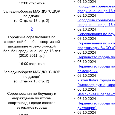
01
.
10
.
2024
12:00 открытие
Городские соревнован
среди юношей до 16 ле
Зал единоборств МАУ ДО "СШОР
02
.
10
.
2024
по дзюдо"
Городские соревнован
(о. Отдыха,15,стр. 2)
среди юношей до 16 ле
2
02
.
10
.
2024
Соревнования по боул
Городские соревнования по
05
.
10
.
2024
спортивной борьбе в спортивной
Соревнования по инт
дисциплине «греко-римской
спартакиады ВФСО «
борьба» среди юношей до 16 лет
05
.
10
.
2024
(2010-2011 г.р.)
Первенство города по
05
.
10
.
2024
16:00 закрытие
Первенство города по 
помещении
Зал единоборств МАУ ДО "СШОР
05
.
10
.
2024
по дзюдо"
2 этап Кубка города 
(о. Отдыха,15,стр. 2)
(пистолет, ружьё, кар
05
.
10
.
2024
Соревнования по боулингу и
Чемпионат и первенст
награждение по итогам
05
.
10
.
2024
спартакиады среди советов
Первенство города по
ветеранов города
дистанции)
05
.
10
.
2024