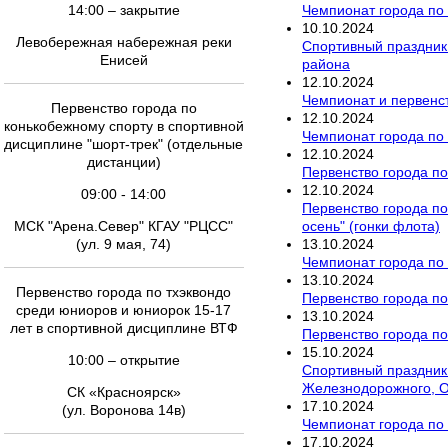
Чемпионат города по 
14:00 – закрытие
10
.
10
.
2024
Левобережная набережная реки
Спортивный праздник 
Енисей
района
12
.
10
.
2024
Чемпионат и первенст
Первенство города по
12
.
10
.
2024
конькобежному спорту в спортивной
Чемпионат города по
дисциплине "шорт-трек" (отдельные
12
.
10
.
2024
дистанции)
Первенство города п
12
.
10
.
2024
09:00 - 14:00
Первенство города по
осень" (гонки флота)
МСК "Арена.Север" КГАУ "РЦСС"
13
.
10
.
2024
(ул. 9 мая, 74)
Чемпионат города по
13
.
10
.
2024
Первенство города по тхэквондо
Первенство города по
среди юниоров и юниорок 15-17
13
.
10
.
2024
лет в спортивной дисциплине ВТФ
Первенство города п
15
.
10
.
2024
10:00 – открытие
Спортивный праздник 
Железнодорожного, О
СК «Красноярск»
17
.
10
.
2024
(ул. Воронова 14в)
Чемпионат города по
17
.
10
.
2024