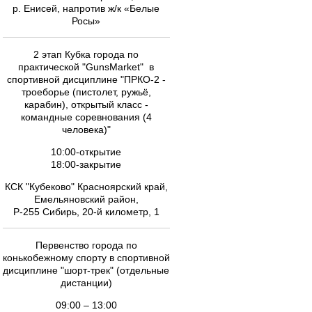
р. Енисей, напротив ж/к «Белые
Росы»
2 этап Кубка города по
практической "GunsMarket" в
спортивной дисциплине "ПРКО-2 -
троеборье (пистолет, ружьё,
карабин), открытый класс -
командные соревнования (4
человека)"
10:00-открытие
18:00-закрытие
КСК "Кубеково" Красноярский край,
Емельяновский район,
Р-255 Сибирь, 20-й километр, 1
Первенство города по
конькобежному спорту в спортивной
дисциплине "шорт-трек" (отдельные
дистанции)
09:00 – 13:00