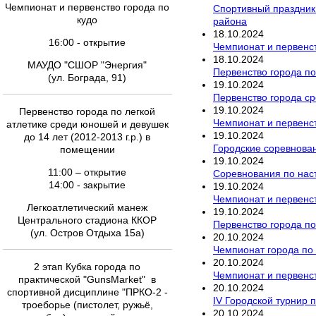
Чемпионат и первенство города по
Спортивный праздник 
кудо
района
18
.
10
.
2024
16:00 - открытие
Чемпионат и первенст
18
.
10
.
2024
МАУДО "СШОР "Энергия"
Первенство города по
(ул. Бограда, 91)
19
.
10
.
2024
Первенство города с
19
.
10
.
2024
Первенство города по легкой
Чемпионат и первенст
атлетике среди юношей и девушек
19
.
10
.
2024
до 14 лет (2012-2013 г.р.) в
Городские соревнован
помещении
19
.
10
.
2024
11:00 – открытие
Соревнования по наст
14:00 - закрытие
19
.
10
.
2024
Чемпионат и первенст
Легкоатлетический манеж
19
.
10
.
2024
Центрального стадиона ККОР
Первенство города по
(ул. Остров Отдыха 15а)
20
.
10
.
2024
Чемпионат города по
20
.
10
.
2024
2 этап Кубка города по
Чемпионат и первенст
практической "GunsMarket" в
20
.
10
.
2024
спортивной дисциплине "ПРКО-2 -
IV Городской турнир 
троеборье (пистолет, ружьё,
20
.
10
.
2024