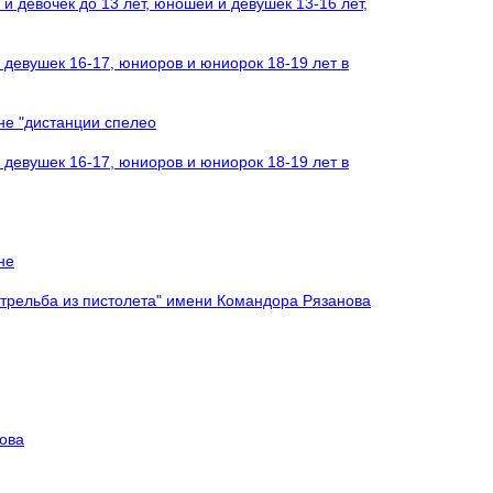
и девочек до 13 лет, юношей и девушек 13-16 лет,
девушек 16-17, юниоров и юниорок 18-19 лет в
не "дистанции спелео
девушек 16-17, юниоров и юниорок 18-19 лет в
не
стрельба из пистолета" имени Командора Рязанова
кова