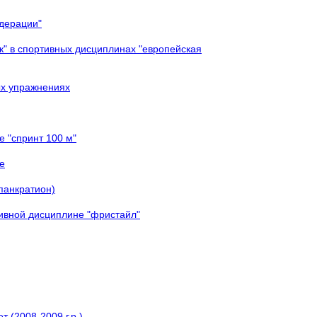
едерации"
к" в спортивных дисциплинах "европейская
ых упражнениях
е "спринт 100 м"
е
панкратион)
тивной дисциплине "фристайл"
 (2008-2009 г.р.)