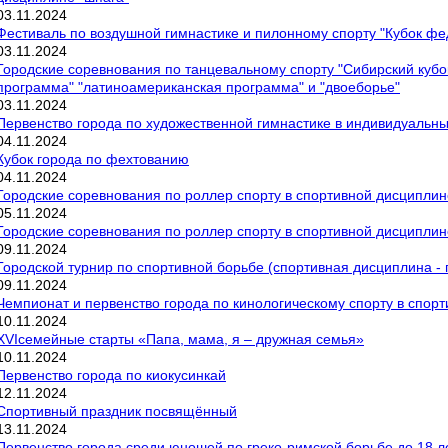
03
.
11
.
2024
Фестиваль по воздушной гимнастике и пилонному спорту "Кубок ф
03
.
11
.
2024
Городские соревнования по танцевальному спорту "Сибирский кубо
программа" "латиноамериканская программа" и "двоеборье"
03
.
11
.
2024
Первенство города по художественной гимнастике в индивидуальн
04
.
11
.
2024
Кубок города по фехтованию
04
.
11
.
2024
Городские соревнования по роллер спорту в спортивной дисциплин
05
.
11
.
2024
Городские соревнования по роллер спорту в спортивной дисциплин
09
.
11
.
2024
Городской турнир по спортивной борьбе (спортивная дисциплина - 
09
.
11
.
2024
Чемпионат и первенство города по кинологическому спорту в спор
10
.
11
.
2024
XVIсемейные старты «Папа, мама, я – дружная семья»
10
.
11
.
2024
Первенство города по киокусинкай
12
.
11
.
2024
Спортивный праздник посвящённый
13
.
11
.
2024
Первенство города среди юношей по греко-римской борьбе до 18 лет