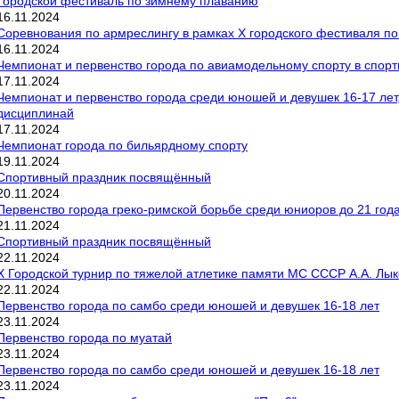
Городской фестиваль по зимнему плаванию
16
.
11
.
2024
Соревнования по армреслингу в рамках Х городского фестиваля по
16
.
11
.
2024
Чемпионат и первенство города по авиамодельному спорту в спорт
17
.
11
.
2024
Чемпионат и первенство города среди юношей и девушек 16-17 лет
дисциплинай
17
.
11
.
2024
Чемпионат города по бильярдному спорту
19
.
11
.
2024
Спортивный праздник посвящённый
20
.
11
.
2024
Первенство города греко-римской борьбе среди юниоров до 21 года 
21
.
11
.
2024
Спортивный праздник посвящённый
22
.
11
.
2024
Х Городской турнир по тяжелой атлетике памяти МС СССР А.А. Лы
22
.
11
.
2024
Первенство города по самбо среди юношей и девушек 16-18 лет
23
.
11
.
2024
Первенство города по муатай
23
.
11
.
2024
Первенство города по самбо среди юношей и девушек 16-18 лет
23
.
11
.
2024