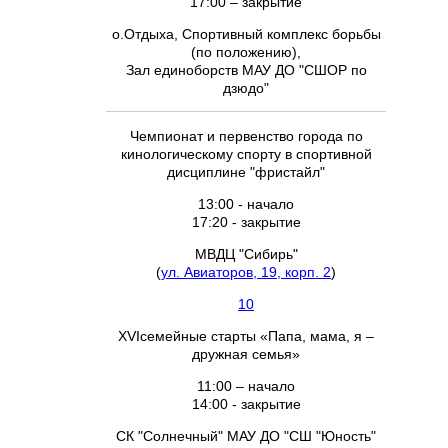
17:00 – закрытие
о.Отдыха, Спортивный комплекс борьбы
(по положению),
Зал единоборств МАУ ДО "СШОР по
дзюдо"
Чемпионат и первенство города по
кинологическому спорту в спортивной
дисциплине "фристайл"
13:00 - начало
17:20 - закрытие
МВДЦ "Сибирь"
(
ул. Авиаторов, 19, корп. 2
)
10
XVIсемейные старты «Папа, мама, я –
дружная семья»
11:00 – начало
14:00 - закрытие
СК "Солнечный" МАУ ДО "СШ "Юность"