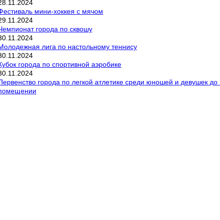
28
.
11
.
2024
Фестиваль мини-хоккея с мячом
29
.
11
.
2024
Чемпионат города по сквошу
30
.
11
.
2024
Молодежная лига по настольному теннису
30
.
11
.
2024
Кубок города по спортивной аэробике
30
.
11
.
2024
Первенство города по легкой атлетике среди юношей и девушек до 16 
помещении