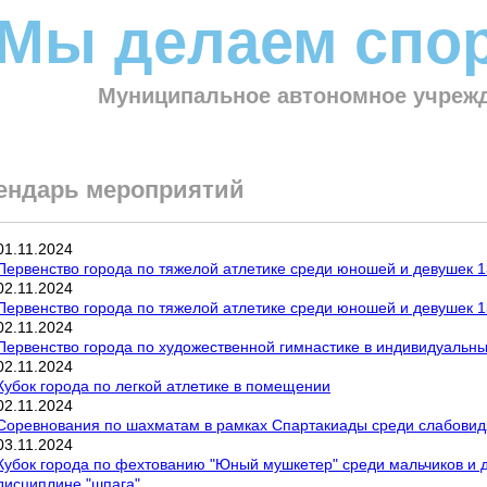
Мы делаем спор
Муниципальное автономное учрежд
ендарь мероприятий
01
.
11
.
2024
Первенство города по тяжелой атлетике среди юношей и девушек 13
02
.
11
.
2024
Первенство города по тяжелой атлетике среди юношей и девушек 13
02
.
11
.
2024
Первенство города по художественной гимнастике в индивидуальн
02
.
11
.
2024
Кубок города по легкой атлетике в помещении
02
.
11
.
2024
Соревнования по шахматам в рамках Спартакиады среди слабови
03
.
11
.
2024
Кубок города по фехтованию "Юный мушкетер" среди мальчиков и д
дисциплине "шпага"