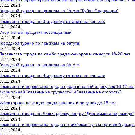
13
.
11
.
2024
Городской турнир по прыжкам на батуте "Кубок Федерации"
14
.
11
.
2024
Чемпионат города по фигурному катанию на коньках
14
.
11
.
2024
Спортивный праздник посвящённый
14
.
11
.
2024
Городской турнир по прыжкам на батуте
15
.
11
.
2024
Первенство города по самбо среди юниоров и юниорок 18-20 лет
15
.
11
.
2024
Городской турнир по прыжкам на батуте
15
.
11
.
2024
Чемпионат города по фигурному катанию на коньках
16
.
11
.
2024
Чемпионат и первенство города среди юношей и девушек 16-17 лет
дисциплинай "лазание на трудность" и "лазание на скорость"
16
.
11
.
2024
Кубок города по дзюдо среди юношей и девушек до 15 лет
16
.
11
.
2024
Чемпионат города по бильярдному спорту "Динамичная пирамида"
16
.
11
.
2024
Чемпионат и первенство города по кикбоксингу в спортивной дисци
16
.
11
.
2024