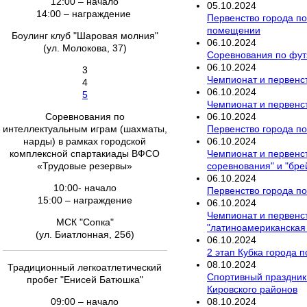
12:00 – начало
05
.
10
.
2024
14:00 – награждение
Первенство города по 
помещении
Боулинг клуб "Шаровая молния"
06
.
10
.
2024
(ул. Молокова, 37)
Соревнования по фут
06
.
10
.
2024
3
Чемпионат и первенст
4
06
.
10
.
2024
5
Чемпионат и первенст
06
.
10
.
2024
Соревнования по
Первенство города по
интеллектуальным играм (шахматы,
06
.
10
.
2024
нарды) в рамках городской
Чемпионат и первенст
комплексной спартакиады ВФСО
соревнования" и "бре
«Трудовые резервы»
06
.
10
.
2024
10:00- начало
Первенство города по
15:00 – награждение
06
.
10
.
2024
Чемпионат и первенст
МСК "Сопка"
"латиноамериканская
(ул. Биатлонная, 25б)
06
.
10
.
2024
2 этап Кубка города п
08
.
10
.
2024
Традиционный легкоатлетический
Спортивный праздник 
пробег "Енисей Батюшка"
Кировского районов
08
.
10
.
2024
09:00 – начало