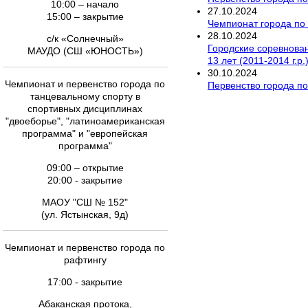
10:00 – начало
27
.
10
.
2024
15:00 – закрытие
Чемпионат города по
28
.
10
.
2024
с/к «Солнечный»
Городские соревновани
МАУДО (СШ «ЮНОСТЬ»)
13 лет (2011-2014 г.р
30
.
10
.
2024
Чемпионат и первенство города по
Первенство города по
танцевальному спорту в
спортивных дисциплинах
"двоеборье", "латиноамериканская
программа" и "европейская
программа"
09:00 – открытие
20:00 - закрытие
МАОУ "СШ № 152"
(ул. Ястынская, 9д)
Чемпионат и первенство города по
рафтингу
17:00 - закрытие
Абаканская протока,