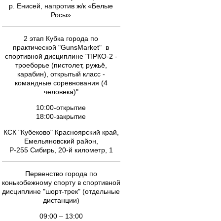
р. Енисей, напротив ж/к «Белые
Росы»
2 этап Кубка города по
практической "GunsMarket" в
спортивной дисциплине "ПРКО-2 -
троеборье (пистолет, ружьё,
карабин), открытый класс -
командные соревнования (4
человека)"
10:00-открытие
18:00-закрытие
КСК "Кубеково" Красноярский край,
Емельяновский район,
Р-255 Сибирь, 20-й километр, 1
Первенство города по
конькобежному спорту в спортивной
дисциплине "шорт-трек" (отдельные
дистанции)
09:00 – 13:00