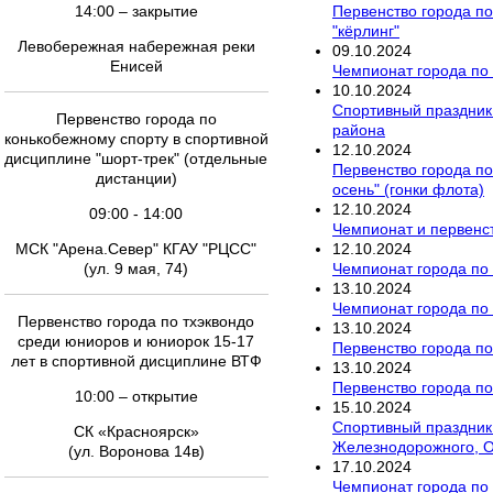
Первенство города по
14:00 – закрытие
"кёрлинг"
Левобережная набережная реки
09
.
10
.
2024
Енисей
Чемпионат города по 
10
.
10
.
2024
Спортивный праздник 
Первенство города по
района
конькобежному спорту в спортивной
12
.
10
.
2024
дисциплине "шорт-трек" (отдельные
Первенство города по
дистанции)
осень" (гонки флота)
12
.
10
.
2024
09:00 - 14:00
Чемпионат и первенст
12
.
10
.
2024
МСК "Арена.Север" КГАУ "РЦСС"
Чемпионат города по
(ул. 9 мая, 74)
13
.
10
.
2024
Чемпионат города по
Первенство города по тхэквондо
13
.
10
.
2024
среди юниоров и юниорок 15-17
Первенство города по
лет в спортивной дисциплине ВТФ
13
.
10
.
2024
Первенство города п
10:00 – открытие
15
.
10
.
2024
Спортивный праздник 
СК «Красноярск»
Железнодорожного, О
(ул. Воронова 14в)
17
.
10
.
2024
Чемпионат города по