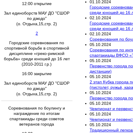
01
.
10
.
2024
12:00 открытие
Городские соревнован
среди юношей до 16 ле
Зал единоборств МАУ ДО "СШОР
02
.
10
.
2024
по дзюдо"
Городские соревнован
(о. Отдыха,15,стр. 2)
среди юношей до 16 ле
2
02
.
10
.
2024
Соревнования по боул
Городские соревнования по
05
.
10
.
2024
спортивной борьбе в спортивной
Соревнования по инт
дисциплине «греко-римской
спартакиады ВФСО «
борьба» среди юношей до 16 лет
05
.
10
.
2024
(2010-2011 г.р.)
Первенство города по
дистанции)
16:00 закрытие
05
.
10
.
2024
2 этап Кубка города 
Зал единоборств МАУ ДО "СШОР
(пистолет, ружьё, кар
по дзюдо"
05
.
10
.
2024
(о. Отдыха,15,стр. 2)
Первенство города по
05
.
10
.
2024
Соревнования по боулингу и
Чемпионат и первенст
награждение по итогам
05
.
10
.
2024
спартакиады среди советов
Чемпионат и первенст
ветеранов города
05
.
10
.
2024
Традиционный легкоа