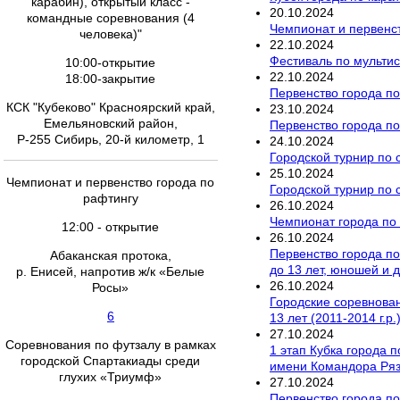
карабин), открытый класс -
20
.
10
.
2024
командные соревнования (4
Чемпионат и первенст
человека)"
22
.
10
.
2024
Фестиваль по мультис
10:00-открытие
22
.
10
.
2024
18:00-закрытие
Первенство города по
КСК "Кубеково" Красноярский край,
23
.
10
.
2024
Емельяновский район,
Первенство города по
Р-255 Сибирь, 20-й километр, 1
24
.
10
.
2024
Городской турнир по 
25
.
10
.
2024
Чемпионат и первенство города по
Городской турнир по 
рафтингу
26
.
10
.
2024
Чемпионат города по 
12:00 - открытие
26
.
10
.
2024
Первенство города п
Абаканская протока,
до 13 лет, юношей и 
р. Енисей, напротив ж/к «Белые
26
.
10
.
2024
Росы»
Городские соревновани
6
13 лет (2011-2014 г.р
27
.
10
.
2024
Соревнования по футзалу в рамках
1 этап Кубка города 
городской Спартакиады среди
имени Командора Ря
глухих «Триумф»
27
.
10
.
2024
Первенство города п