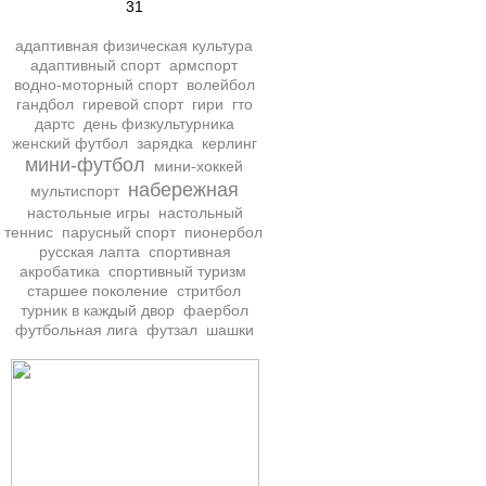
31
адаптивная физическая культура
адаптивный спорт
армспорт
водно-моторный спорт
волейбол
гандбол
гиревой спорт
гири
гто
дартс
день физкультурника
женский футбол
зарядка
керлинг
мини-футбол
мини-хоккей
набережная
мультиспорт
настольные игры
настольный
теннис
парусный спорт
пионербол
русская лапта
спортивная
акробатика
спортивный туризм
старшее поколение
стритбол
турник в каждый двор
фаербол
футбольная лига
футзал
шашки