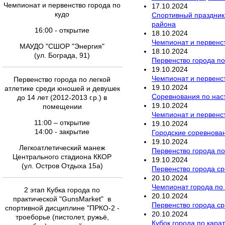
Чемпионат и первенство города по
17
.
10
.
2024
кудо
Спортивный праздник 
района
16:00 - открытие
18
.
10
.
2024
Чемпионат и первенст
МАУДО "СШОР "Энергия"
18
.
10
.
2024
(ул. Бограда, 91)
Первенство города по
19
.
10
.
2024
Чемпионат и первенст
Первенство города по легкой
19
.
10
.
2024
атлетике среди юношей и девушек
Соревнования по наст
до 14 лет (2012-2013 г.р.) в
19
.
10
.
2024
помещении
Чемпионат и первенст
11:00 – открытие
19
.
10
.
2024
14:00 - закрытие
Городские соревнован
19
.
10
.
2024
Легкоатлетический манеж
Первенство города по
Центрального стадиона ККОР
19
.
10
.
2024
(ул. Остров Отдыха 15а)
Первенство города с
20
.
10
.
2024
Чемпионат города по
2 этап Кубка города по
20
.
10
.
2024
практической "GunsMarket" в
Первенство города ср
спортивной дисциплине "ПРКО-2 -
20
.
10
.
2024
троеборье (пистолет, ружьё,
Кубок города по кара