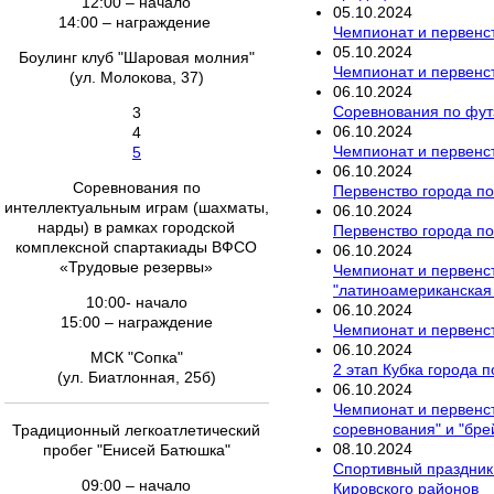
12:00 – начало
05
.
10
.
2024
14:00 – награждение
Чемпионат и первенст
05
.
10
.
2024
Боулинг клуб "Шаровая молния"
Чемпионат и первенст
(ул. Молокова, 37)
06
.
10
.
2024
Соревнования по фут
3
06
.
10
.
2024
4
Чемпионат и первенст
5
06
.
10
.
2024
Соревнования по
Первенство города по
интеллектуальным играм (шахматы,
06
.
10
.
2024
нарды) в рамках городской
Первенство города по
комплексной спартакиады ВФСО
06
.
10
.
2024
«Трудовые резервы»
Чемпионат и первенст
"латиноамериканская
10:00- начало
06
.
10
.
2024
15:00 – награждение
Чемпионат и первенст
06
.
10
.
2024
МСК "Сопка"
2 этап Кубка города п
(ул. Биатлонная, 25б)
06
.
10
.
2024
Чемпионат и первенст
соревнования" и "бре
Традиционный легкоатлетический
08
.
10
.
2024
пробег "Енисей Батюшка"
Спортивный праздник 
09:00 – начало
Кировского районов