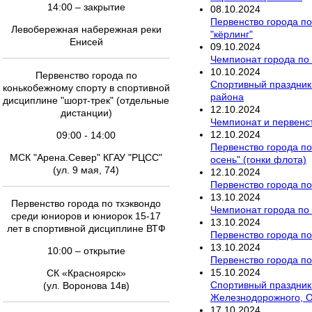
14:00 – закрытие
08
.
10
.
2024
Первенство города по
Левобережная набережная реки
"кёрлинг"
Енисей
09
.
10
.
2024
Чемпионат города по 
10
.
10
.
2024
Первенство города по
Спортивный праздник 
конькобежному спорту в спортивной
района
дисциплине "шорт-трек" (отдельные
12
.
10
.
2024
дистанции)
Чемпионат и первенст
12
.
10
.
2024
09:00 - 14:00
Первенство города по
МСК "Арена.Север" КГАУ "РЦСС"
осень" (гонки флота)
(ул. 9 мая, 74)
12
.
10
.
2024
Первенство города п
13
.
10
.
2024
Первенство города по тхэквондо
Чемпионат города по
среди юниоров и юниорок 15-17
13
.
10
.
2024
лет в спортивной дисциплине ВТФ
Первенство города п
13
.
10
.
2024
10:00 – открытие
Первенство города по
15
.
10
.
2024
СК «Красноярск»
Спортивный праздник 
(ул. Воронова 14в)
Железнодорожного, О
17
.
10
.
2024