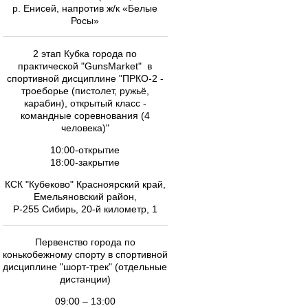
р. Енисей, напротив ж/к «Белые
Росы»
2 этап Кубка города по
практической "GunsMarket" в
спортивной дисциплине "ПРКО-2 -
троеборье (пистолет, ружьё,
карабин), открытый класс -
командные соревнования (4
человека)"
10:00-открытие
18:00-закрытие
КСК "Кубеково" Красноярский край,
Емельяновский район,
Р-255 Сибирь, 20-й километр, 1
Первенство города по
конькобежному спорту в спортивной
дисциплине "шорт-трек" (отдельные
дистанции)
09:00 – 13:00