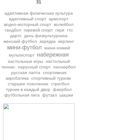
31
адаптивная физическая культура
адаптивный спорт
армспорт
водно-моторный спорт
волейбол
гандбол
гиревой спорт
гири
гто
дартс
день физкультурника
женский футбол
зарядка
керлинг
мини-футбол
мини-хоккей
набережная
мультиспорт
настольные игры
настольный
теннис
парусный спорт
пионербол
русская лапта
спортивная
акробатика
спортивный туризм
старшее поколение
стритбол
турник в каждый двор
фаербол
футбольная лига
футзал
шашки