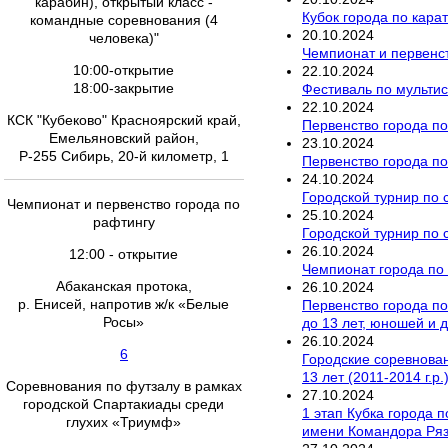
карабин), открытый класс -
Кубок города по кара
командные соревнования (4
20
.
10
.
2024
человека)"
Чемпионат и первенст
10:00-открытие
22
.
10
.
2024
18:00-закрытие
Фестиваль по мультис
22
.
10
.
2024
КСК "Кубеково" Красноярский край,
Первенство города по
Емельяновский район,
23
.
10
.
2024
Р-255 Сибирь, 20-й километр, 1
Первенство города по
24
.
10
.
2024
Городской турнир по 
Чемпионат и первенство города по
25
.
10
.
2024
рафтингу
Городской турнир по 
26
.
10
.
2024
12:00 - открытие
Чемпионат города по 
Абаканская протока,
26
.
10
.
2024
р. Енисей, напротив ж/к «Белые
Первенство города п
Росы»
до 13 лет, юношей и 
26
.
10
.
2024
6
Городские соревновани
13 лет (2011-2014 г.р
Соревнования по футзалу в рамках
27
.
10
.
2024
городской Спартакиады среди
1 этап Кубка города 
глухих «Триумф»
имени Командора Ря