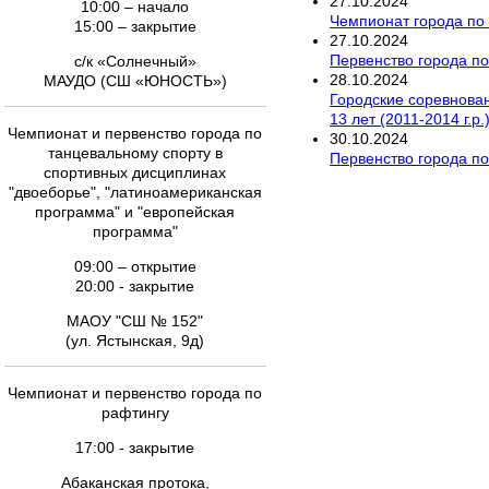
27
.
10
.
2024
10:00 – начало
Чемпионат города по
15:00 – закрытие
27
.
10
.
2024
Первенство города п
с/к «Солнечный»
28
.
10
.
2024
МАУДО (СШ «ЮНОСТЬ»)
Городские соревновани
13 лет (2011-2014 г.р
Чемпионат и первенство города по
30
.
10
.
2024
танцевальному спорту в
Первенство города по
спортивных дисциплинах
"двоеборье", "латиноамериканская
программа" и "европейская
программа"
09:00 – открытие
20:00 - закрытие
МАОУ "СШ № 152"
(ул. Ястынская, 9д)
Чемпионат и первенство города по
рафтингу
17:00 - закрытие
Абаканская протока,