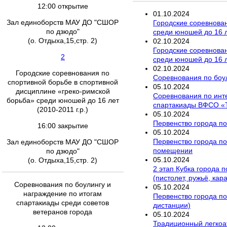
12:00 открытие
01
.
10
.
2024
Зал единоборств МАУ ДО "СШОР
Городские соревнован
по дзюдо"
среди юношей до 16 ле
(о. Отдыха,15,стр. 2)
02
.
10
.
2024
Городские соревнован
2
среди юношей до 16 ле
02
.
10
.
2024
Городские соревнования по
Соревнования по боул
спортивной борьбе в спортивной
05
.
10
.
2024
дисциплине «греко-римской
Соревнования по инт
борьба» среди юношей до 16 лет
спартакиады ВФСО «
(2010-2011 г.р.)
05
.
10
.
2024
Первенство города по
16:00 закрытие
05
.
10
.
2024
Первенство города по 
Зал единоборств МАУ ДО "СШОР
помещении
по дзюдо"
05
.
10
.
2024
(о. Отдыха,15,стр. 2)
2 этап Кубка города 
(пистолет, ружьё, кар
Соревнования по боулингу и
05
.
10
.
2024
награждение по итогам
Первенство города по
спартакиады среди советов
дистанции)
ветеранов города
05
.
10
.
2024
Традиционный легкоа