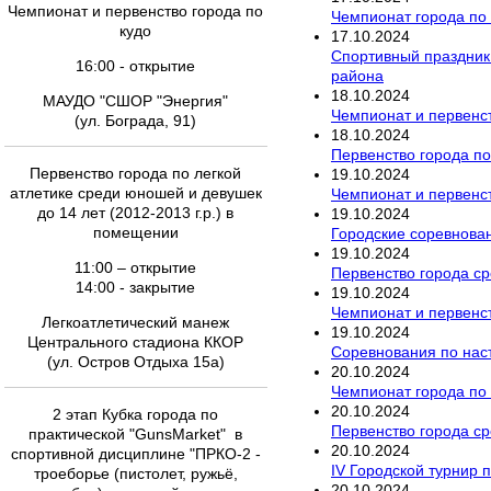
Чемпионат и первенство города по
Чемпионат города по
кудо
17
.
10
.
2024
Спортивный праздник 
16:00 - открытие
района
18
.
10
.
2024
МАУДО "СШОР "Энергия"
Чемпионат и первенст
(ул. Бограда, 91)
18
.
10
.
2024
Первенство города по
Первенство города по легкой
19
.
10
.
2024
атлетике среди юношей и девушек
Чемпионат и первенст
до 14 лет (2012-2013 г.р.) в
19
.
10
.
2024
помещении
Городские соревнован
19
.
10
.
2024
11:00 – открытие
Первенство города с
14:00 - закрытие
19
.
10
.
2024
Чемпионат и первенст
Легкоатлетический манеж
19
.
10
.
2024
Центрального стадиона ККОР
Соревнования по наст
(ул. Остров Отдыха 15а)
20
.
10
.
2024
Чемпионат города по
20
.
10
.
2024
2 этап Кубка города по
Первенство города ср
практической "GunsMarket" в
20
.
10
.
2024
спортивной дисциплине "ПРКО-2 -
IV Городской турнир 
троеборье (пистолет, ружьё,
20
.
10
.
2024