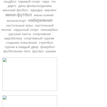
гандбол
гиревой спорт
гири
гто
дартс
день физкультурника
женский футбол
зарядка
керлинг
мини-футбол
мини-хоккей
набережная
мультиспорт
настольные игры
настольный
теннис
парусный спорт
пионербол
русская лапта
спортивная
акробатика
спортивный туризм
старшее поколение
стритбол
турник в каждый двор
фаербол
футбольная лига
футзал
шашки