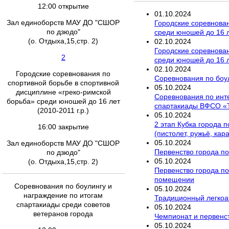
12:00 открытие
01
.
10
.
2024
Зал единоборств МАУ ДО "СШОР
Городские соревнован
по дзюдо"
среди юношей до 16 ле
(о. Отдыха,15,стр. 2)
02
.
10
.
2024
Городские соревнован
2
среди юношей до 16 ле
02
.
10
.
2024
Городские соревнования по
Соревнования по боул
спортивной борьбе в спортивной
05
.
10
.
2024
дисциплине «греко-римской
Соревнования по инт
борьба» среди юношей до 16 лет
спартакиады ВФСО «
(2010-2011 г.р.)
05
.
10
.
2024
2 этап Кубка города 
16:00 закрытие
(пистолет, ружьё, кар
05
.
10
.
2024
Зал единоборств МАУ ДО "СШОР
Первенство города по
по дзюдо"
05
.
10
.
2024
(о. Отдыха,15,стр. 2)
Первенство города по 
помещении
Соревнования по боулингу и
05
.
10
.
2024
награждение по итогам
Традиционный легкоа
спартакиады среди советов
05
.
10
.
2024
ветеранов города
Чемпионат и первенст
05
.
10
.
2024