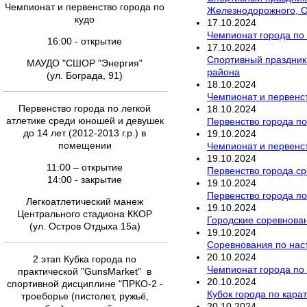
Чемпионат и первенство города по
Железнодорожного, О
кудо
17
.
10
.
2024
Чемпионат города по
16:00 - открытие
17
.
10
.
2024
Спортивный праздник 
МАУДО "СШОР "Энергия"
района
(ул. Бограда, 91)
18
.
10
.
2024
Чемпионат и первенст
Первенство города по легкой
18
.
10
.
2024
атлетике среди юношей и девушек
Первенство города по
до 14 лет (2012-2013 г.р.) в
19
.
10
.
2024
помещении
Чемпионат и первенст
19
.
10
.
2024
11:00 – открытие
Первенство города с
14:00 - закрытие
19
.
10
.
2024
Первенство города по
Легкоатлетический манеж
19
.
10
.
2024
Центрального стадиона ККОР
Городские соревнован
(ул. Остров Отдыха 15а)
19
.
10
.
2024
Соревнования по наст
20
.
10
.
2024
2 этап Кубка города по
Чемпионат города по
практической "GunsMarket" в
20
.
10
.
2024
спортивной дисциплине "ПРКО-2 -
Кубок города по кара
троеборье (пистолет, ружьё,
20
.
10
.
2024