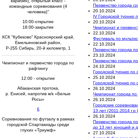
карабин), открытый класс -
Первенство города ср
командные соревнования (4
20
.
10
.
2024
человека)"
IV Городской турнир 
10:00-открытие
20
.
10
.
2024
18:00-закрытие
Чемпионат и первенст
22
.
10
.
2024
КСК "Кубеково" Красноярский край,
Фестиваль по мультис
Емельяновский район,
22
.
10
.
2024
Р-255 Сибирь, 20-й километр, 1
Первенство города по
23
.
10
.
2024
Первенство города по
Чемпионат и первенство города по
24
.
10
.
2024
рафтингу
Городской турнир по 
25
.
10
.
2024
12:00 - открытие
Городской турнир по 
Абаканская протока,
26
.
10
.
2024
р. Енисей, напротив ж/к «Белые
Чемпионат города по 
Росы»
26
.
10
.
2024
Городские соревновани
6
13 лет (2011-2014 г.р
26
.
10
.
2024
Соревнования по футзалу в рамках
Первенство города п
городской Спартакиады среди
до 13 лет, юношей и 
глухих «Триумф»
27
.
10
.
2024