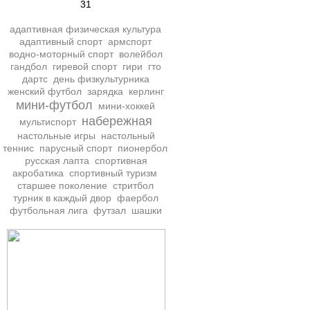
31
адаптивная физическая культура
адаптивный спорт
армспорт
водно-моторный спорт
волейбол
гандбол
гиревой спорт
гири
гто
дартс
день физкультурника
женский футбол
зарядка
керлинг
мини-футбол
мини-хоккей
набережная
мультиспорт
настольные игры
настольный
теннис
парусный спорт
пионербол
русская лапта
спортивная
акробатика
спортивный туризм
старшее поколение
стритбол
турник в каждый двор
фаербол
футбольная лига
футзал
шашки