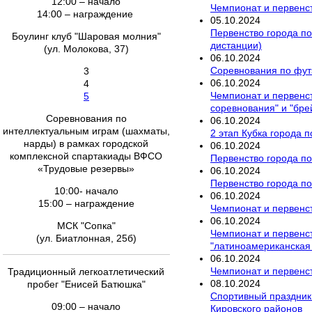
12:00 – начало
Чемпионат и первенст
14:00 – награждение
05
.
10
.
2024
Первенство города по
Боулинг клуб "Шаровая молния"
дистанции)
(ул. Молокова, 37)
06
.
10
.
2024
Соревнования по фут
3
06
.
10
.
2024
4
Чемпионат и первенст
5
соревнования" и "бре
Соревнования по
06
.
10
.
2024
интеллектуальным играм (шахматы,
2 этап Кубка города п
нарды) в рамках городской
06
.
10
.
2024
комплексной спартакиады ВФСО
Первенство города по
«Трудовые резервы»
06
.
10
.
2024
Первенство города по
10:00- начало
06
.
10
.
2024
15:00 – награждение
Чемпионат и первенст
06
.
10
.
2024
МСК "Сопка"
Чемпионат и первенст
(ул. Биатлонная, 25б)
"латиноамериканская
06
.
10
.
2024
Чемпионат и первенст
Традиционный легкоатлетический
08
.
10
.
2024
пробег "Енисей Батюшка"
Спортивный праздник 
09:00 – начало
Кировского районов