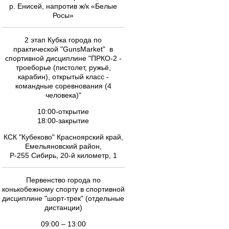
р. Енисей, напротив ж/к «Белые
Росы»
2 этап Кубка города по
практической "GunsMarket" в
спортивной дисциплине "ПРКО-2 -
троеборье (пистолет, ружьё,
карабин), открытый класс -
командные соревнования (4
человека)"
10:00-открытие
18:00-закрытие
КСК "Кубеково" Красноярский край,
Емельяновский район,
Р-255 Сибирь, 20-й километр, 1
Первенство города по
конькобежному спорту в спортивной
дисциплине "шорт-трек" (отдельные
дистанции)
09:00 – 13:00