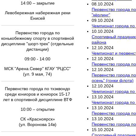
14:00 – закрытие
08
.
10
.
2024
Первенство города по
Левобережная набережная реки
"кёрлинг"
Енисей
09
.
10
.
2024
Чемпионат города по 
10
.
10
.
2024
Первенство города по
Спортивный праздник 
конькобежному спорту в спортивной
района
дисциплине "шорт-трек" (отдельные
12
.
10
.
2024
дистанции)
Чемпионат и первенст
12
.
10
.
2024
09:00 - 14:00
Первенство города п
МСК "Арена.Север" КГАУ "РЦСС"
12
.
10
.
2024
(ул. 9 мая, 74)
Первенство города по
осень" (гонки флота)
12
.
10
.
2024
Первенство города по тхэквондо
Чемпионат города по
среди юниоров и юниорок 15-17
13
.
10
.
2024
лет в спортивной дисциплине ВТФ
Чемпионат города по
13
.
10
.
2024
10:00 – открытие
Первенство города по
13
.
10
.
2024
СК «Красноярск»
Первенство города п
(ул. Воронова 14в)
15
.
10
.
2024
Спортивный праздник 