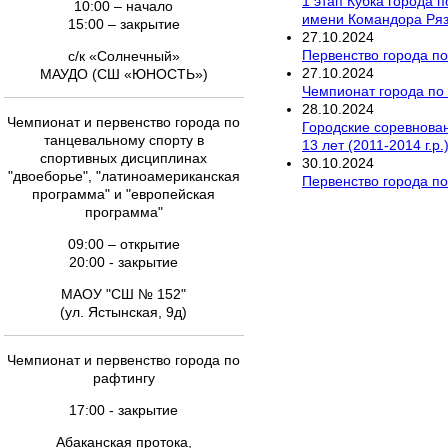
1 этап Кубка города 
10:00 – начало
имени Командора Ря
15:00 – закрытие
27
.
10
.
2024
Первенство города п
с/к «Солнечный»
27
.
10
.
2024
МАУДО (СШ «ЮНОСТЬ»)
Чемпионат города по
28
.
10
.
2024
Чемпионат и первенство города по
Городские соревновани
танцевальному спорту в
13 лет (2011-2014 г.р
спортивных дисциплинах
30
.
10
.
2024
"двоеборье", "латиноамериканская
Первенство города по
программа" и "европейская
программа"
09:00 – открытие
20:00 - закрытие
МАОУ "СШ № 152"
(ул. Ястынская, 9д)
Чемпионат и первенство города по
рафтингу
17:00 - закрытие
Абаканская протока,