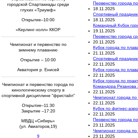
Первенство города по
городской Спартакиады среди
18
.
11
.
2025
глухих «Триумф»
Спортивный праздник
18
.
11
.
2025
Открытие–10:00
Командный Кубок гор
«Керлинг-холл» ККОР
19
.
11
.
2025
Первенство города ср
20
.
11
.
2025
Чемпионат и первенство по
Кубок города по пла
зимнему плаванию
21
.
11
.
2025
Спортивный праздник
Открытие – 10:00
22
.
11
.
2025
Кубок города по пла
Акватория р. Енисей
22
.
11
.
2025
Кубок города по прак
Чемпионат и первенство города по
Командора Рязанова 
кинологическому спорту в
22
.
11
.
2025
спортивной дисциплине "фристайл"
Чемпионат города по
22
.
11
.
2025
Открытие–11:30
Кубок по фитнес-аэро
Закрытие –17:20
22
.
11
.
2025
Первенство города по
МВДЦ «Сибирь»
23
.
11
.
2025
(ул. Авиаторов,19)
Чемпионат города по
23
.
11
.
2025
9