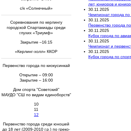
лет, юниоров и юниор
с/к «Солнечный»
30
.
11
.
2025
Чемпионат города по р
30
.
11
.
2025
Соревнования по керлингу
Первенство города п
городской Спартакиады среди
30
.
11
.
2025
глухих «Триумф»
Кубок города по ави
30
.
11
.
2025
Закрытие –16:15
Чемпионат и первенст
30
.
11
.
2025
«Керлинг-холл» ККОР
Кубок города по спор
Первенство города по киокусинкай
Открытие – 09:00
Закрытие – 16:00
Дом спорта "Советский"
МАУДО "СШ по видам единоборств"
10
11
12
Первенство города среди юношей
до 18 лет (2009-2010 г.р.) по греко-