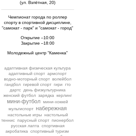
(ул. Взлётная, 20)
Чемпионат города по роллер
спорту в спортивной дисциплине,
"самокат - парк" и "самокат - город"
Открытие –10:00
Закрытие –18:00
Молодежный центр "Каменка"
адаптивная физическая культура
адаптивный спорт
армспорт
водно-моторный спорт
волейбол
гандбол
гиревой спорт
гири
гто
дартс
день физкультурника
женский футбол
зарядка
керлинг
мини-футбол
мини-хоккей
набережная
мультиспорт
настольные игры
настольный
теннис
парусный спорт
пионербол
русская лапта
спортивная
акробатика
спортивный туризм