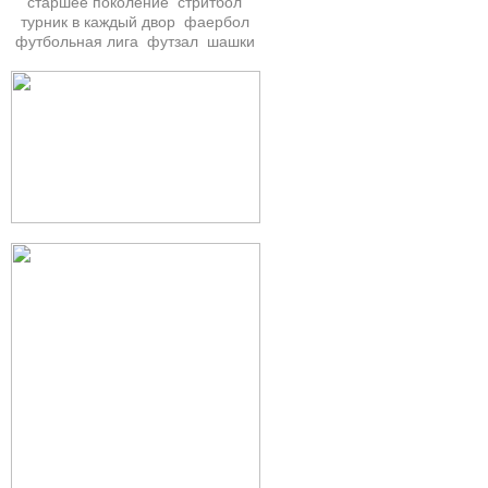
старшее поколение
стритбол
турник в каждый двор
фаербол
футбольная лига
футзал
шашки