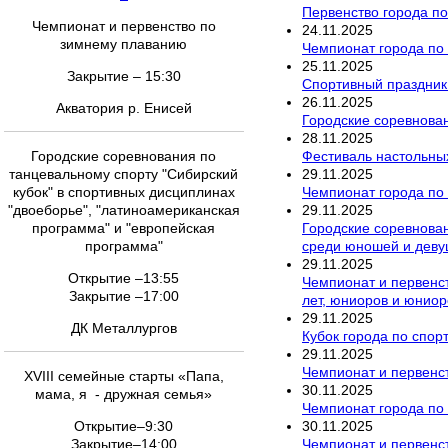
Первенство города по
Чемпионат и первенство по
24
.
11
.
2025
зимнему плаванию
Чемпионат города по 
25
.
11
.
2025
Закрытие – 15:30
Спортивный праздник
26
.
11
.
2025
Акватория р. Енисей
Городские соревнован
28
.
11
.
2025
Фестиваль настольны
Городские соревнования по
29
.
11
.
2025
танцевальному спорту "Сибирский
Чемпионат города по
кубок" в спортивных дисциплинах
29
.
11
.
2025
"двоеборье", "латиноамериканская
Городские соревнован
программа" и "европейская
среди юношей и девуш
программа"
29
.
11
.
2025
Открытие –13:55
Чемпионат и первенс
Закрытие –17:00
лет, юниоров и юниор
29
.
11
.
2025
ДК Металлургов
Кубок города по спор
29
.
11
.
2025
Чемпионат и первенст
XVIII семейные старты «Папа,
30
.
11
.
2025
мама, я - дружная семья»
Чемпионат города по
30
.
11
.
2025
Открытие–9:30
Чемпионат и первенс
Закрытие–14:00