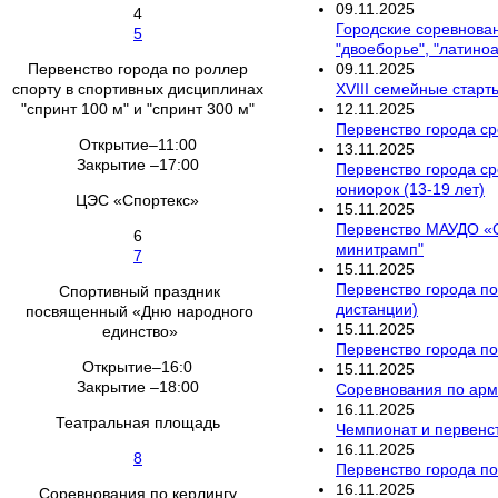
09
.
11
.
2025
4
Городские соревнован
5
"двоеборье", "латино
09
.
11
.
2025
Первенство города по роллер
XVIII семейные старт
спорту в спортивных дисциплинах
12
.
11
.
2025
"спринт 100 м" и "спринт 300 м"
Первенство города ср
Открытие–11:00
13
.
11
.
2025
Закрытие –17:00
Первенство города ср
юниорок (13-19 лет)
ЦЭС «Спортекс»
15
.
11
.
2025
Первенство МАУДО «С
6
минитрамп"
7
15
.
11
.
2025
Первенство города по
Спортивный праздник
дистанции)
посвященный «Дню народного
15
.
11
.
2025
единство»
Первенство города по
Открытие–16:0
15
.
11
.
2025
Закрытие –18:00
Соревнования по арм
16
.
11
.
2025
Театральная площадь
Чемпионат и первенст
16
.
11
.
2025
8
Первенство города по
16
.
11
.
2025
Соревнования по керлингу