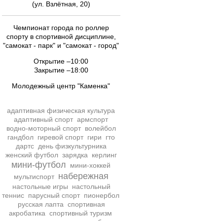
(ул. Взлётная, 20)
Чемпионат города по роллер
спорту в спортивной дисциплине,
"самокат - парк" и "самокат - город"
Открытие –10:00
Закрытие –18:00
Молодежный центр "Каменка"
адаптивная физическая культура
адаптивный спорт
армспорт
водно-моторный спорт
волейбол
гандбол
гиревой спорт
гири
гто
дартс
день физкультурника
женский футбол
зарядка
керлинг
мини-футбол
мини-хоккей
набережная
мультиспорт
настольные игры
настольный
теннис
парусный спорт
пионербол
русская лапта
спортивная
акробатика
спортивный туризм