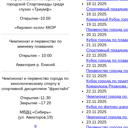
18
.
11
.
2025
городской Спартакиады среди
Спортивный праздник
глухих «Триумф»
18
.
11
.
2025
Открытие–10:00
Командный Кубок гор
19
.
11
.
2025
«Керлинг-холл» ККОР
Первенство города ср
20
.
11
.
2025
Кубок города по пла
Чемпионат и первенство по
21
.
11
.
2025
зимнему плаванию
Спортивный праздник
22
.
11
.
2025
Открытие – 10:00
Кубок города по пла
Акватория р. Енисей
22
.
11
.
2025
Первенство города по
22
.
11
.
2025
Чемпионат и первенство города по
Кубок города по прак
кинологическому спорту в
Командора Рязанова 
спортивной дисциплине "фристайл"
22
.
11
.
2025
Чемпионат города по
Открытие–11:30
22
.
11
.
2025
Закрытие –17:20
Кубок по фитнес-аэро
23
.
11
.
2025
МВДЦ «Сибирь»
Чемпионат города по
(ул. Авиаторов,19)
23
.
11
.
2025
9
Первенство города по