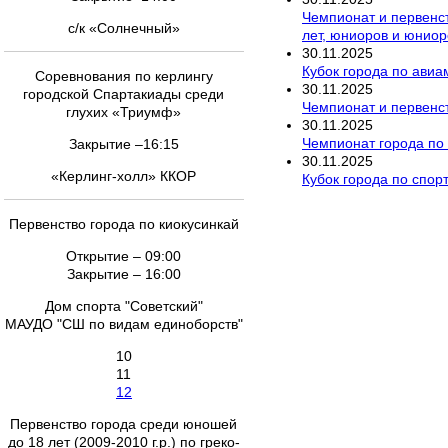
Чемпионат и первенс
с/к «Солнечный»
лет, юниоров и юниор
30
.
11
.
2025
Кубок города по ави
Соревнования по керлингу
30
.
11
.
2025
городской Спартакиады среди
Чемпионат и первенст
глухих «Триумф»
30
.
11
.
2025
Чемпионат города по р
Закрытие –16:15
30
.
11
.
2025
«Керлинг-холл» ККОР
Кубок города по спор
Первенство города по киокусинкай
Открытие – 09:00
Закрытие – 16:00
Дом спорта "Советский"
МАУДО "СШ по видам единоборств"
10
11
12
Первенство города среди юношей
до 18 лет (2009-2010 г.р.) по греко-