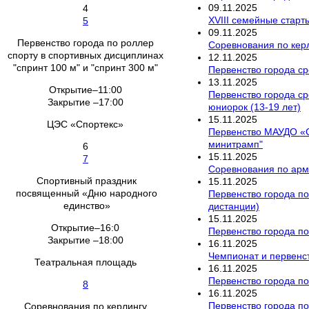
09
.
11
.
2025
4
XVIII семейные старт
5
09
.
11
.
2025
Первенство города по роллер
Соревнования по кер
спорту в спортивных дисциплинах
12
.
11
.
2025
"спринт 100 м" и "спринт 300 м"
Первенство города ср
13
.
11
.
2025
Открытие–11:00
Первенство города ср
Закрытие –17:00
юниорок (13-19 лет)
15
.
11
.
2025
ЦЭС «Спортекс»
Первенство МАУДО «С
минитрамп"
6
15
.
11
.
2025
7
Соревнования по арм
Спортивный праздник
15
.
11
.
2025
посвященный «Дню народного
Первенство города по
единство»
дистанции)
15
.
11
.
2025
Открытие–16:0
Первенство города по
Закрытие –18:00
16
.
11
.
2025
Чемпионат и первенст
Театральная площадь
16
.
11
.
2025
Первенство города по
8
16
.
11
.
2025
Первенство города по
Соревнования по керлингу