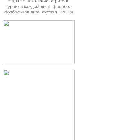
старшее поколение
стритбол
турник в каждый двор
фаербол
футбольная лига
футзал
шашки