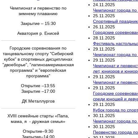
24
.
11
.
2025
Чемпионат и первенство по
Чемпионат города по 
зимнему плаванию
25
.
11
.
2025
Спортивный праздник
Закрытие – 15:30
26
.
11
.
2025
Городские соревнован
Акватория р. Енисей
28
.
11
.
2025
Фестиваль настольны
Городские соревнования по
29
.
11
.
2025
танцевальному спорту "Сибирский
Чемпионат города по
кубок" в спортивных дисциплинах
29
.
11
.
2025
"двоеборье", "латиноамериканская
Чемпионат и первенс
программа" и "европейская
лет, юниоров и юниор
программа"
29
.
11
.
2025
Чемпионат и первенст
Открытие –13:55
29
.
11
.
2025
Закрытие –17:00
Городские соревнован
среди юношей и девуш
ДК Металлургов
29
.
11
.
2025
Кубок города по спор
30
.
11
.
2025
XVIII семейные старты «Папа,
Чемпионат города по
мама, я - дружная семья»
30
.
11
.
2025
Открытие–9:30
Первенство города п
Закрытие–14:00
30
.
11
.
2025