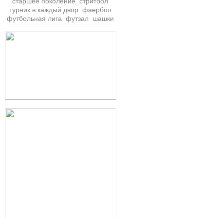
старшее поколение
стритбол
турник в каждый двор
фаербол
футбольная лига
футзал
шашки