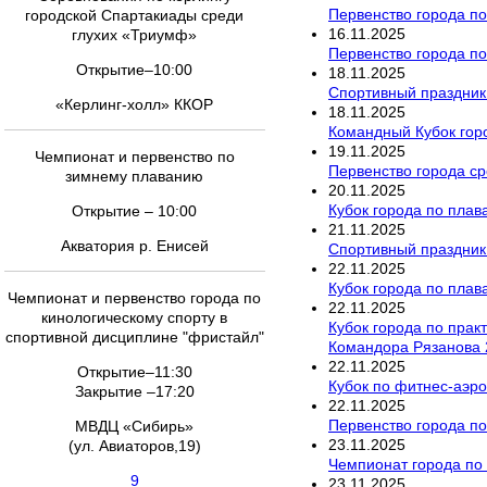
Первенство города по
городской Спартакиады среди
16
.
11
.
2025
глухих «Триумф»
Первенство города по
Открытие–10:00
18
.
11
.
2025
Спортивный праздник
«Керлинг-холл» ККОР
18
.
11
.
2025
Командный Кубок гор
19
.
11
.
2025
Чемпионат и первенство по
Первенство города ср
зимнему плаванию
20
.
11
.
2025
Кубок города по пла
Открытие – 10:00
21
.
11
.
2025
Акватория р. Енисей
Спортивный праздник
22
.
11
.
2025
Кубок города по пла
Чемпионат и первенство города по
22
.
11
.
2025
кинологическому спорту в
Кубок города по прак
спортивной дисциплине "фристайл"
Командора Рязанова 
22
.
11
.
2025
Открытие–11:30
Кубок по фитнес-аэро
Закрытие –17:20
22
.
11
.
2025
Первенство города по
МВДЦ «Сибирь»
23
.
11
.
2025
(ул. Авиаторов,19)
Чемпионат города по
9
23
.
11
.
2025