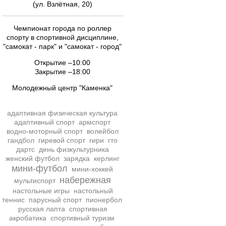
(ул. Взлётная, 20)
Чемпионат города по роллер
спорту в спортивной дисциплине,
"самокат - парк" и "самокат - город"
Открытие –10:00
Закрытие –18:00
Молодежный центр "Каменка"
адаптивная физическая культура
адаптивный спорт
армспорт
водно-моторный спорт
волейбол
гандбол
гиревой спорт
гири
гто
дартс
день физкультурника
женский футбол
зарядка
керлинг
мини-футбол
мини-хоккей
набережная
мультиспорт
настольные игры
настольный
теннис
парусный спорт
пионербол
русская лапта
спортивная
акробатика
спортивный туризм