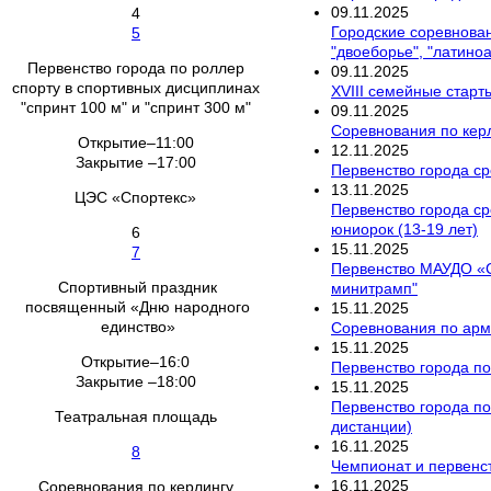
09
.
11
.
2025
4
Городские соревнован
5
"двоеборье", "латино
Первенство города по роллер
09
.
11
.
2025
спорту в спортивных дисциплинах
XVIII семейные старт
"спринт 100 м" и "спринт 300 м"
09
.
11
.
2025
Соревнования по кер
Открытие–11:00
12
.
11
.
2025
Закрытие –17:00
Первенство города ср
13
.
11
.
2025
ЦЭС «Спортекс»
Первенство города ср
юниорок (13-19 лет)
6
15
.
11
.
2025
7
Первенство МАУДО «С
Спортивный праздник
минитрамп"
посвященный «Дню народного
15
.
11
.
2025
единство»
Соревнования по арм
15
.
11
.
2025
Открытие–16:0
Первенство города по
Закрытие –18:00
15
.
11
.
2025
Первенство города по
Театральная площадь
дистанции)
16
.
11
.
2025
8
Чемпионат и первенст
16
.
11
.
2025
Соревнования по керлингу