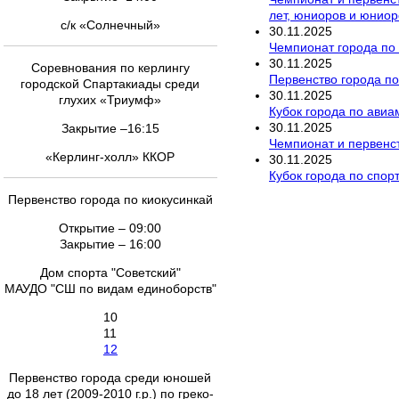
лет, юниоров и юниор
с/к «Солнечный»
30
.
11
.
2025
Чемпионат города по р
30
.
11
.
2025
Соревнования по керлингу
Первенство города п
городской Спартакиады среди
30
.
11
.
2025
глухих «Триумф»
Кубок города по ави
30
.
11
.
2025
Закрытие –16:15
Чемпионат и первенст
«Керлинг-холл» ККОР
30
.
11
.
2025
Кубок города по спор
Первенство города по киокусинкай
Открытие – 09:00
Закрытие – 16:00
Дом спорта "Советский"
МАУДО "СШ по видам единоборств"
10
11
12
Первенство города среди юношей
до 18 лет (2009-2010 г.р.) по греко-