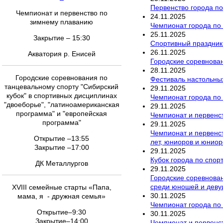
Первенство города по
Чемпионат и первенство по
24
.
11
.
2025
зимнему плаванию
Чемпионат города по 
25
.
11
.
2025
Закрытие – 15:30
Спортивный праздник
26
.
11
.
2025
Акватория р. Енисей
Городские соревнован
28
.
11
.
2025
Городские соревнования по
Фестиваль настольны
танцевальному спорту "Сибирский
29
.
11
.
2025
кубок" в спортивных дисциплинах
Чемпионат города по
"двоеборье", "латиноамериканская
29
.
11
.
2025
программа" и "европейская
Чемпионат и первенст
программа"
29
.
11
.
2025
Чемпионат и первенс
Открытие –13:55
лет, юниоров и юниор
Закрытие –17:00
29
.
11
.
2025
Кубок города по спор
ДК Металлургов
29
.
11
.
2025
Городские соревнован
среди юношей и девуш
XVIII семейные старты «Папа,
30
.
11
.
2025
мама, я - дружная семья»
Чемпионат города по
Открытие–9:30
30
.
11
.
2025
Закрытие–14:00
Чемпионат и первенс