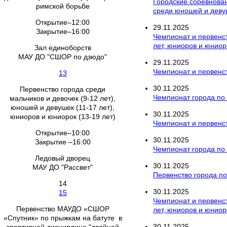
Городские соревнован
римской борьбе
среди юношей и девуш
Открытие–12:00
29
.
11
.
2025
Закрытие–16:00
Чемпионат и первенс
лет, юниоров и юниор
Зал единоборств
МАУ ДО "СШОР по дзюдо"
29
.
11
.
2025
Чемпионат и первенст
13
30
.
11
.
2025
Первенство города среди
Чемпионат города по
мальчиков и девочек (9-12 лет),
юношей и девушек (11-17 лет),
30
.
11
.
2025
юниоров и юниорок (13-19 лет)
Чемпионат и первенст
Открытие–10:00
30
.
11
.
2025
Закрытие –16:00
Чемпионат города по р
Ледовый дворец
30
.
11
.
2025
МАУ ДО "Рассвет"
Первенство города п
14
30
.
11
.
2025
15
Чемпионат и первенс
Первенство МАУДО «СШОР
лет, юниоров и юниор
«Спутник» по прыжкам на батуте в
30
.
11
.
2025