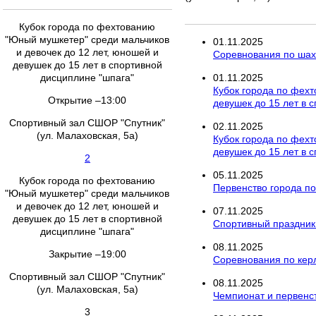
Кубок города по фехтованию
"Юный мушкетер" среди мальчиков
01
.
11
.
2025
и девочек до 12 лет, юношей и
Соревнования по ша
девушек до 15 лет в спортивной
дисциплине "шпага"
01
.
11
.
2025
Кубок города по фехт
Открытие –13:00
девушек до 15 лет в 
Спортивный зал СШОР "Спутник"
02
.
11
.
2025
(ул. Малаховская, 5а)
Кубок города по фехт
девушек до 15 лет в 
2
05
.
11
.
2025
Кубок города по фехтованию
Первенство города по
"Юный мушкетер" среди мальчиков
и девочек до 12 лет, юношей и
07
.
11
.
2025
девушек до 15 лет в спортивной
Спортивный праздник
дисциплине "шпага"
08
.
11
.
2025
Закрытие –19:00
Соревнования по кер
Спортивный зал СШОР "Спутник"
08
.
11
.
2025
(ул. Малаховская, 5а)
Чемпионат и первенст
3