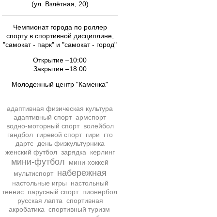
(ул. Взлётная, 20)
Чемпионат города по роллер
спорту в спортивной дисциплине,
"самокат - парк" и "самокат - город"
Открытие –10:00
Закрытие –18:00
Молодежный центр "Каменка"
адаптивная физическая культура
адаптивный спорт
армспорт
водно-моторный спорт
волейбол
гандбол
гиревой спорт
гири
гто
дартс
день физкультурника
женский футбол
зарядка
керлинг
мини-футбол
мини-хоккей
набережная
мультиспорт
настольные игры
настольный
теннис
парусный спорт
пионербол
русская лапта
спортивная
акробатика
спортивный туризм