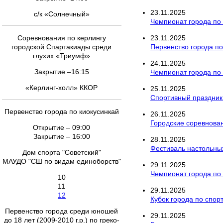
23
.
11
.
2025
с/к «Солнечный»
Чемпионат города по
Соревнования по керлингу
23
.
11
.
2025
городской Спартакиады среди
Первенство города по
глухих «Триумф»
24
.
11
.
2025
Закрытие –16:15
Чемпионат города по 
«Керлинг-холл» ККОР
25
.
11
.
2025
Спортивный праздник
Первенство города по киокусинкай
26
.
11
.
2025
Городские соревнован
Открытие – 09:00
Закрытие – 16:00
28
.
11
.
2025
Фестиваль настольны
Дом спорта "Советский"
МАУДО "СШ по видам единоборств"
29
.
11
.
2025
Чемпионат города по
10
11
29
.
11
.
2025
12
Кубок города по спор
Первенство города среди юношей
29
.
11
.
2025
до 18 лет (2009-2010 г.р.) по греко-