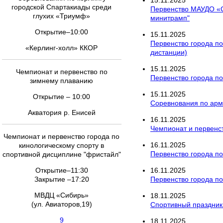
15
.
11
.
2025
городской Спартакиады среди
Первенство МАУДО «С
глухих «Триумф»
минитрамп"
Открытие–10:00
15
.
11
.
2025
Первенство города по
«Керлинг-холл» ККОР
дистанции)
15
.
11
.
2025
Чемпионат и первенство по
Первенство города по
зимнему плаванию
15
.
11
.
2025
Открытие – 10:00
Соревнования по арм
Акватория р. Енисей
16
.
11
.
2025
Чемпионат и первенст
Чемпионат и первенство города по
16
.
11
.
2025
кинологическому спорту в
Первенство города по
спортивной дисциплине "фристайл"
Открытие–11:30
16
.
11
.
2025
Закрытие –17:20
Первенство города по
МВДЦ «Сибирь»
18
.
11
.
2025
(ул. Авиаторов,19)
Спортивный праздник
9
18
.
11
.
2025