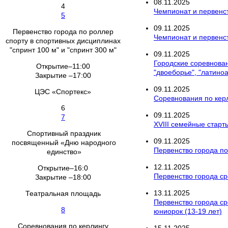
08
.
11
.
2025
4
Чемпионат и первенс
5
09
.
11
.
2025
Первенство города по роллер
Чемпионат и первенс
спорту в спортивных дисциплинах
"спринт 100 м" и "спринт 300 м"
09
.
11
.
2025
Городские соревнован
Открытие–11:00
"двоеборье", "латино
Закрытие –17:00
09
.
11
.
2025
ЦЭС «Спортекс»
Соревнования по кер
6
09
.
11
.
2025
7
XVIII семейные старт
Спортивный праздник
09
.
11
.
2025
посвященный «Дню народного
Первенство города по
единство»
12
.
11
.
2025
Открытие–16:0
Первенство города ср
Закрытие –18:00
13
.
11
.
2025
Театральная площадь
Первенство города ср
8
юниорок (13-19 лет)
Соревнования по керлингу