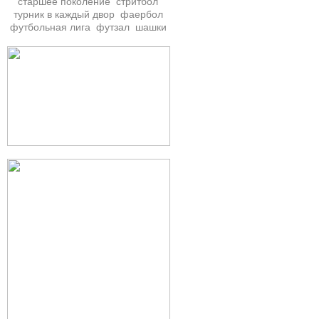
старшее поколение
стритбол
турник в каждый двор
фаербол
футбольная лига
футзал
шашки