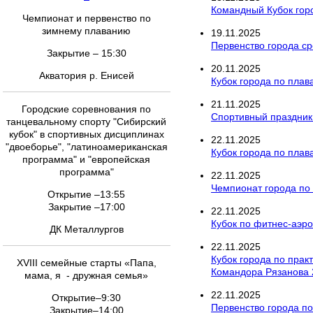
Командный Кубок гор
Чемпионат и первенство по
зимнему плаванию
19
.
11
.
2025
Первенство города ср
Закрытие – 15:30
20
.
11
.
2025
Акватория р. Енисей
Кубок города по пла
21
.
11
.
2025
Городские соревнования по
Спортивный праздник
танцевальному спорту "Сибирский
кубок" в спортивных дисциплинах
22
.
11
.
2025
"двоеборье", "латиноамериканская
Кубок города по пла
программа" и "европейская
программа"
22
.
11
.
2025
Чемпионат города по
Открытие –13:55
Закрытие –17:00
22
.
11
.
2025
Кубок по фитнес-аэро
ДК Металлургов
22
.
11
.
2025
Кубок города по прак
XVIII семейные старты «Папа,
Командора Рязанова 
мама, я - дружная семья»
22
.
11
.
2025
Открытие–9:30
Первенство города по
Закрытие–14:00