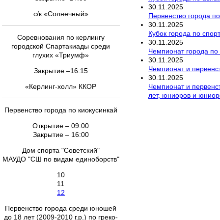
30
.
11
.
2025
с/к «Солнечный»
Первенство города п
30
.
11
.
2025
Кубок города по спор
Соревнования по керлингу
30
.
11
.
2025
городской Спартакиады среди
Чемпионат города по р
глухих «Триумф»
30
.
11
.
2025
Чемпионат и первенст
Закрытие –16:15
30
.
11
.
2025
Чемпионат и первенс
«Керлинг-холл» ККОР
лет, юниоров и юниор
Первенство города по киокусинкай
Открытие – 09:00
Закрытие – 16:00
Дом спорта "Советский"
МАУДО "СШ по видам единоборств"
10
11
12
Первенство города среди юношей
до 18 лет (2009-2010 г.р.) по греко-