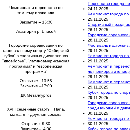
Первенство города по
Чемпионат и первенство по
24
.
11
.
2025
зимнему плаванию
Чемпионат города по 
25
.
11
.
2025
Закрытие – 15:30
Спортивный праздник
26
.
11
.
2025
Акватория р. Енисей
Городские соревнован
28
.
11
.
2025
Фестиваль настольны
Городские соревнования по
29
.
11
.
2025
танцевальному спорту "Сибирский
Чемпионат города по
кубок" в спортивных дисциплинах
29
.
11
.
2025
"двоеборье", "латиноамериканская
Чемпионат и первенс
программа" и "европейская
лет, юниоров и юниор
программа"
29
.
11
.
2025
Открытие –13:55
Чемпионат и первенст
Закрытие –17:00
29
.
11
.
2025
Кубок города по спор
ДК Металлургов
29
.
11
.
2025
Городские соревнован
среди юношей и девуш
XVIII семейные старты «Папа,
30
.
11
.
2025
мама, я - дружная семья»
Чемпионат города по
30
.
11
.
2025
Открытие–9:30
Кубок города по ави
Закрытие–14:00