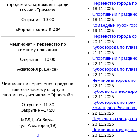
Первенство города по
городской Спартакиады среди
18
.
11
.
2025
глухих «Триумф»
Спортивный праздник
18
.
11
.
2025
Открытие–10:00
Командный Кубок гор
«Керлинг-холл» ККОР
19
.
11
.
2025
Первенство города ср
20
.
11
.
2025
Чемпионат и первенство по
Кубок города по пла
зимнему плаванию
21
.
11
.
2025
Спортивный праздник
Открытие – 10:00
22
.
11
.
2025
Кубок города по пла
Акватория р. Енисей
22
.
11
.
2025
Чемпионат города по
Чемпионат и первенство города по
22
.
11
.
2025
кинологическому спорту в
Кубок по фитнес-аэро
спортивной дисциплине "фристайл"
22
.
11
.
2025
Кубок города по прак
Открытие–11:30
Командора Рязанова 
Закрытие –17:20
22
.
11
.
2025
Первенство города по
МВДЦ «Сибирь»
23
.
11
.
2025
(ул. Авиаторов,19)
Чемпионат города по
23
.
11
.
2025
9