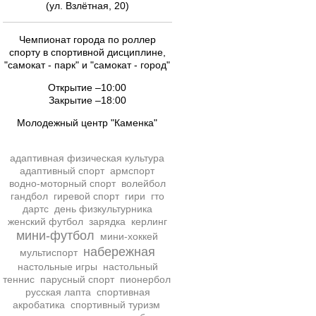
(ул. Взлётная, 20)
Чемпионат города по роллер
спорту в спортивной дисциплине,
"самокат - парк" и "самокат - город"
Открытие –10:00
Закрытие –18:00
Молодежный центр "Каменка"
адаптивная физическая культура
адаптивный спорт
армспорт
водно-моторный спорт
волейбол
гандбол
гиревой спорт
гири
гто
дартс
день физкультурника
женский футбол
зарядка
керлинг
мини-футбол
мини-хоккей
набережная
мультиспорт
настольные игры
настольный
теннис
парусный спорт
пионербол
русская лапта
спортивная
акробатика
спортивный туризм