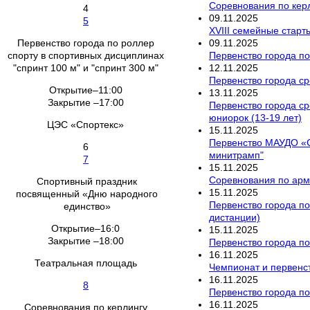
Соревнования по кер
4
09
.
11
.
2025
5
XVIII семейные старт
09
.
11
.
2025
Первенство города по роллер
Первенство города по
спорту в спортивных дисциплинах
12
.
11
.
2025
"спринт 100 м" и "спринт 300 м"
Первенство города ср
Открытие–11:00
13
.
11
.
2025
Закрытие –17:00
Первенство города ср
юниорок (13-19 лет)
ЦЭС «Спортекс»
15
.
11
.
2025
Первенство МАУДО «С
6
минитрамп"
7
15
.
11
.
2025
Соревнования по арм
Спортивный праздник
15
.
11
.
2025
посвященный «Дню народного
Первенство города по
единство»
дистанции)
Открытие–16:0
15
.
11
.
2025
Закрытие –18:00
Первенство города по
16
.
11
.
2025
Театральная площадь
Чемпионат и первенст
16
.
11
.
2025
8
Первенство города по
16
.
11
.
2025
Соревнования по керлингу