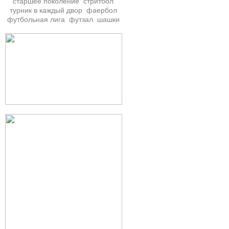
старшее поколение
стритбол
турник в каждый двор
фаербол
футбольная лига
футзал
шашки