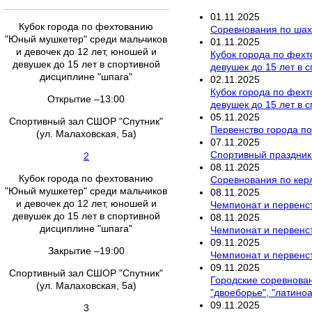
01
.
11
.
2025
Кубок города по фехтованию
Соревнования по ша
"Юный мушкетер" среди мальчиков
01
.
11
.
2025
и девочек до 12 лет, юношей и
Кубок города по фехт
девушек до 15 лет в спортивной
девушек до 15 лет в 
дисциплине "шпага"
02
.
11
.
2025
Кубок города по фехт
Открытие –13:00
девушек до 15 лет в 
05
.
11
.
2025
Спортивный зал СШОР "Спутник"
Первенство города по
(ул. Малаховская, 5а)
07
.
11
.
2025
Спортивный праздник
2
08
.
11
.
2025
Кубок города по фехтованию
Соревнования по кер
"Юный мушкетер" среди мальчиков
08
.
11
.
2025
и девочек до 12 лет, юношей и
Чемпионат и первенст
девушек до 15 лет в спортивной
08
.
11
.
2025
дисциплине "шпага"
Чемпионат и первенс
09
.
11
.
2025
Закрытие –19:00
Чемпионат и первенс
09
.
11
.
2025
Спортивный зал СШОР "Спутник"
Городские соревнован
(ул. Малаховская, 5а)
"двоеборье", "латино
09
.
11
.
2025
3