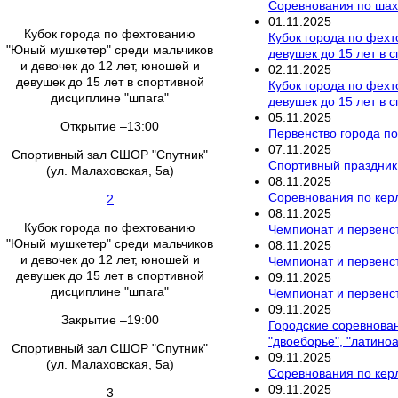
Соревнования по ша
01
.
11
.
2025
Кубок города по фехтованию
Кубок города по фехт
"Юный мушкетер" среди мальчиков
девушек до 15 лет в 
и девочек до 12 лет, юношей и
02
.
11
.
2025
девушек до 15 лет в спортивной
Кубок города по фехт
дисциплине "шпага"
девушек до 15 лет в 
05
.
11
.
2025
Открытие –13:00
Первенство города по
07
.
11
.
2025
Спортивный зал СШОР "Спутник"
Спортивный праздник
(ул. Малаховская, 5а)
08
.
11
.
2025
Соревнования по кер
2
08
.
11
.
2025
Кубок города по фехтованию
Чемпионат и первенст
"Юный мушкетер" среди мальчиков
08
.
11
.
2025
и девочек до 12 лет, юношей и
Чемпионат и первенс
девушек до 15 лет в спортивной
09
.
11
.
2025
дисциплине "шпага"
Чемпионат и первенс
09
.
11
.
2025
Закрытие –19:00
Городские соревнован
"двоеборье", "латино
Спортивный зал СШОР "Спутник"
09
.
11
.
2025
(ул. Малаховская, 5а)
Соревнования по кер
09
.
11
.
2025
3