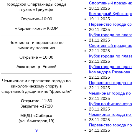
Спортивный праздник
городской Спартакиады среди
18
.
11
.
2025
глухих «Триумф»
Командный Кубок гор
19
.
11
.
2025
Открытие–10:00
Первенство города ср
«Керлинг-холл» ККОР
20
.
11
.
2025
Кубок города по пла
21
.
11
.
2025
Чемпионат и первенство по
Спортивный праздник
зимнему плаванию
22
.
11
.
2025
Кубок города по пла
Открытие – 10:00
22
.
11
.
2025
Кубок города по прак
Акватория р. Енисей
Командора Рязанова 
22
.
11
.
2025
Чемпионат и первенство города по
Первенство города по
кинологическому спорту в
22
.
11
.
2025
спортивной дисциплине "фристайл"
Чемпионат города по
22
.
11
.
2025
Открытие–11:30
Кубок по фитнес-аэро
Закрытие –17:20
23
.
11
.
2025
Чемпионат города по
МВДЦ «Сибирь»
23
.
11
.
2025
(ул. Авиаторов,19)
Первенство города по
24
.
11
.
2025
9