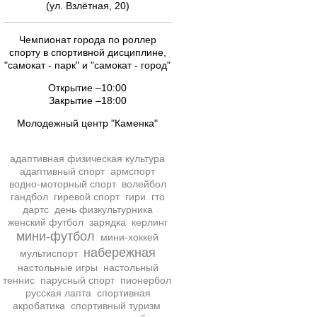
(ул. Взлётная, 20)
Чемпионат города по роллер
спорту в спортивной дисциплине,
"самокат - парк" и "самокат - город"
Открытие –10:00
Закрытие –18:00
Молодежный центр "Каменка"
адаптивная физическая культура
адаптивный спорт
армспорт
водно-моторный спорт
волейбол
гандбол
гиревой спорт
гири
гто
дартс
день физкультурника
женский футбол
зарядка
керлинг
мини-футбол
мини-хоккей
набережная
мультиспорт
настольные игры
настольный
теннис
парусный спорт
пионербол
русская лапта
спортивная
акробатика
спортивный туризм