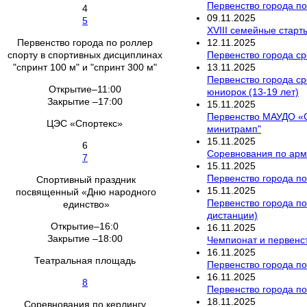
Первенство города по
4
09
.
11
.
2025
5
XVIII семейные старт
12
.
11
.
2025
Первенство города по роллер
Первенство города ср
спорту в спортивных дисциплинах
13
.
11
.
2025
"спринт 100 м" и "спринт 300 м"
Первенство города ср
Открытие–11:00
юниорок (13-19 лет)
Закрытие –17:00
15
.
11
.
2025
Первенство МАУДО «С
ЦЭС «Спортекс»
минитрамп"
15
.
11
.
2025
6
Соревнования по арм
7
15
.
11
.
2025
Первенство города по
Спортивный праздник
15
.
11
.
2025
посвященный «Дню народного
Первенство города по
единство»
дистанции)
Открытие–16:0
16
.
11
.
2025
Закрытие –18:00
Чемпионат и первенст
16
.
11
.
2025
Театральная площадь
Первенство города по
16
.
11
.
2025
8
Первенство города по
18
.
11
.
2025
Соревнования по керлингу