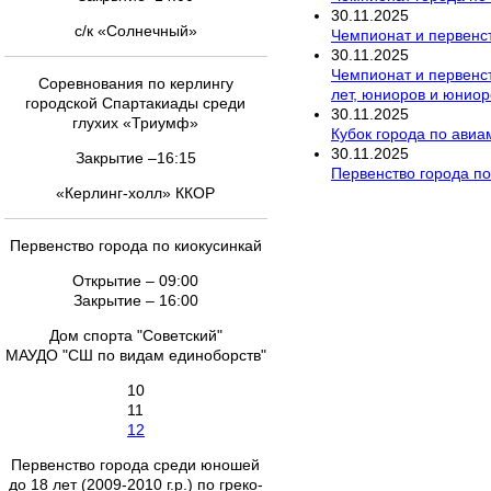
30
.
11
.
2025
с/к «Солнечный»
Чемпионат и первенст
30
.
11
.
2025
Чемпионат и первенс
Соревнования по керлингу
лет, юниоров и юниор
городской Спартакиады среди
30
.
11
.
2025
глухих «Триумф»
Кубок города по ави
30
.
11
.
2025
Закрытие –16:15
Первенство города п
«Керлинг-холл» ККОР
Первенство города по киокусинкай
Открытие – 09:00
Закрытие – 16:00
Дом спорта "Советский"
МАУДО "СШ по видам единоборств"
10
11
12
Первенство города среди юношей
до 18 лет (2009-2010 г.р.) по греко-