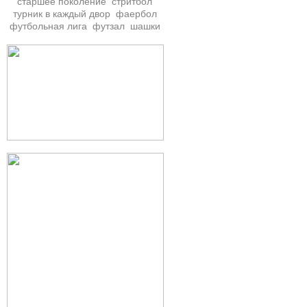
старшее поколение
стритбол
турник в каждый двор
фаербол
футбольная лига
футзал
шашки