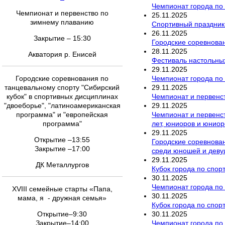
Чемпионат города по 
Чемпионат и первенство по
25
.
11
.
2025
зимнему плаванию
Спортивный праздник
26
.
11
.
2025
Закрытие – 15:30
Городские соревнован
28
.
11
.
2025
Акватория р. Енисей
Фестиваль настольны
29
.
11
.
2025
Чемпионат города по
Городские соревнования по
29
.
11
.
2025
танцевальному спорту "Сибирский
Чемпионат и первенст
кубок" в спортивных дисциплинах
29
.
11
.
2025
"двоеборье", "латиноамериканская
Чемпионат и первенс
программа" и "европейская
лет, юниоров и юниор
программа"
29
.
11
.
2025
Открытие –13:55
Городские соревнован
Закрытие –17:00
среди юношей и девуш
29
.
11
.
2025
ДК Металлургов
Кубок города по спор
30
.
11
.
2025
Чемпионат города по
XVIII семейные старты «Папа,
30
.
11
.
2025
мама, я - дружная семья»
Кубок города по спор
30
.
11
.
2025
Открытие–9:30
Чемпионат города по р
Закрытие–14:00