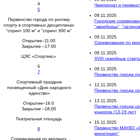
4
Чемпионат и первенс
5
09
.
11
.
2025
Первенство города по роллер
Городские соревнован
спорту в спортивных дисциплинах
"двоеборье", "латино
"спринт 100 м" и "спринт 300 м"
09
.
11
.
2025
Открытие–11:00
Соревнования по кер
Закрытие –17:00
09
.
11
.
2025
ЦЭС «Спортекс»
XVIII семейные старт
6
09
.
11
.
2025
7
Первенство города по
Спортивный праздник
12
.
11
.
2025
посвященный «Дню народного
Первенство города ср
единство»
13
.
11
.
2025
Открытие–16:0
Первенство города ср
Закрытие –18:00
юниорок (13-19 лет)
Театральная площадь
15
.
11
.
2025
Первенство МАУДО «С
8
минитрамп"
Соревнования по керлингу