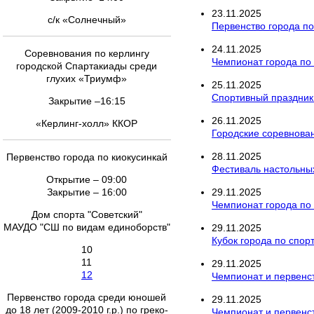
23
.
11
.
2025
с/к «Солнечный»
Первенство города по
24
.
11
.
2025
Соревнования по керлингу
Чемпионат города по 
городской Спартакиады среди
глухих «Триумф»
25
.
11
.
2025
Спортивный праздник
Закрытие –16:15
26
.
11
.
2025
«Керлинг-холл» ККОР
Городские соревнован
28
.
11
.
2025
Первенство города по киокусинкай
Фестиваль настольны
Открытие – 09:00
Закрытие – 16:00
29
.
11
.
2025
Чемпионат города по
Дом спорта "Советский"
МАУДО "СШ по видам единоборств"
29
.
11
.
2025
Кубок города по спор
10
11
29
.
11
.
2025
12
Чемпионат и первенст
Первенство города среди юношей
29
.
11
.
2025
до 18 лет (2009-2010 г.р.) по греко-
Чемпионат и первенс