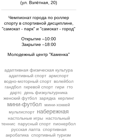
(ул. Взлётная, 20)
Чемпионат города по роллер
спорту в спортивной дисциплине,
"самокат - парк" и "самокат - город"
Открытие –10:00
Закрытие –18:00
Молодежный центр "Каменка"
адаптивная физическая культура
адаптивный спорт
армспорт
водно-моторный спорт
волейбол
гандбол
гиревой спорт
гири
гто
дартс
день физкультурника
женский футбол
зарядка
керлинг
мини-футбол
мини-хоккей
набережная
мультиспорт
настольные игры
настольный
теннис
парусный спорт
пионербол
русская лапта
спортивная
акробатика
спортивный туризм