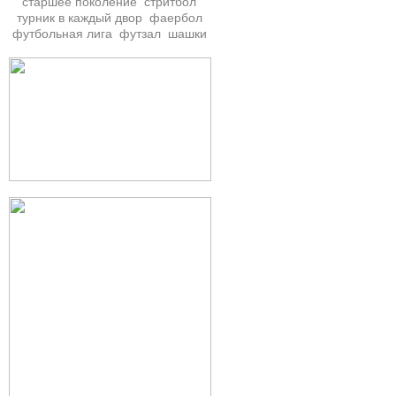
старшее поколение
стритбол
турник в каждый двор
фаербол
футбольная лига
футзал
шашки