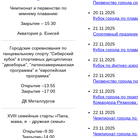
Первенство города ср
Чемпионат и первенство по
20
.
11
.
2025
зимнему плаванию
Кубок города по пла
Закрытие – 15:30
21
.
11
.
2025
Акватория р. Енисей
Спортивный праздник
22
.
11
.
2025
Городские соревнования по
Кубок города по пла
танцевальному спорту "Сибирский
кубок" в спортивных дисциплинах
22
.
11
.
2025
"двоеборье", "латиноамериканская
Кубок по фитнес-аэро
программа" и "европейская
22
.
11
.
2025
программа"
Первенство города по
Открытие –13:55
Закрытие –17:00
22
.
11
.
2025
Кубок города по прак
ДК Металлургов
Командора Рязанова 
22
.
11
.
2025
XVIII семейные старты «Папа,
Чемпионат города по
мама, я - дружная семья»
23
.
11
.
2025
Открытие–9:30
Чемпионат города по
Закрытие–14:00