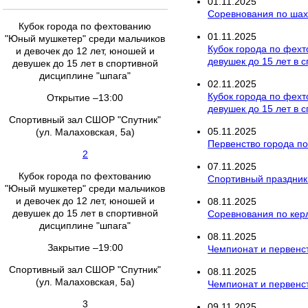
01
.
11
.
2025
Соревнования по ша
Кубок города по фехтованию
01
.
11
.
2025
"Юный мушкетер" среди мальчиков
Кубок города по фехт
и девочек до 12 лет, юношей и
девушек до 15 лет в 
девушек до 15 лет в спортивной
дисциплине "шпага"
02
.
11
.
2025
Кубок города по фехт
Открытие –13:00
девушек до 15 лет в 
Спортивный зал СШОР "Спутник"
05
.
11
.
2025
(ул. Малаховская, 5а)
Первенство города по
2
07
.
11
.
2025
Кубок города по фехтованию
Спортивный праздник
"Юный мушкетер" среди мальчиков
и девочек до 12 лет, юношей и
08
.
11
.
2025
девушек до 15 лет в спортивной
Соревнования по кер
дисциплине "шпага"
08
.
11
.
2025
Закрытие –19:00
Чемпионат и первенст
Спортивный зал СШОР "Спутник"
08
.
11
.
2025
(ул. Малаховская, 5а)
Чемпионат и первенс
3
09
.
11
.
2025