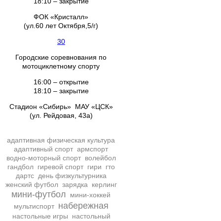
18:10 – закрытие
ФОК «Кристалл»
(ул.60 лет Октября,5/г)
30
Городские соревнования по
мотоциклетному спорту
16:00 – открытие
18:10 – закрытие
Стадион «Сибирь» МАУ «ЦСК»
(ул. Рейдовая, 43а)
адаптивная физическая культура
адаптивный спорт
армспорт
водно-моторный спорт
волейбол
гандбол
гиревой спорт
гири
гто
дартс
день физкультурника
женский футбол
зарядка
керлинг
мини-футбол
мини-хоккей
набережная
мультиспорт
настольные игры
настольный