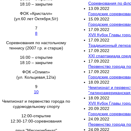
Соревнования по флор
18:10 – закрытие
13
.
09
.
2022
ФОК «Кристалл»
Городские соревнован
(ул.60 лет Октября,5/г)
15
.
09
.
2022
Городские соревнован
7
17
.
09
.
2022
8
XVII Кубок Главы гор
17
.
09
.
2022
Соревнования по настольному
Традиционный легкоат
теннису (2007 г.р. и старше)
17
.
09
.
2022
XXI спартакиада сред
16:00 – открытие
17
.
09
.
2022
18:10 – закрытие
Первенство города по
17
.
09
.
2022
ФОК «Олимп»
Городские соревнован
(ул. Кольцевая,12/а)
18
.
09
.
2022
9
Чемпионат и первенст
10
"латиноамериканская
18
.
09
.
2022
Чемпионат и первенство города по
XVII Кубок Главы горо
судомодельному спорту
20
.
09
.
2022
Городские соревнован
12:00-открытие
24
.
09
.
2022
12:30-17:00-соревнования
Первенство города по
24
.
09
.
2022
пруд "Мясокомбинат"