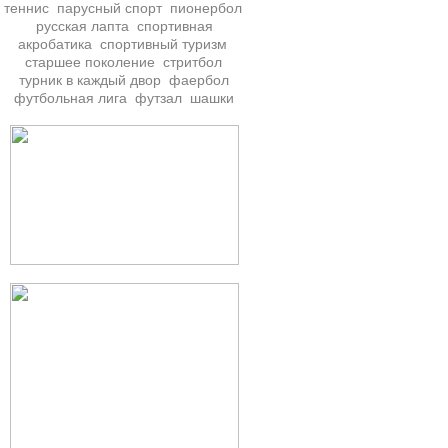
теннис
парусный спорт
пионербол
русская лапта
спортивная
акробатика
спортивный туризм
старшее поколение
стритбол
турник в каждый двор
фаербол
футбольная лига
футзал
шашки