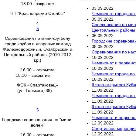
18:00 - закрытие
03
.
09
.
2022
НП "Красноярские Столбы"
Чемпионат города по
05
.
09
.
2022
4
Соревнования по мин
5
Центральный районы (
06
.
09
.
2022
Соревнования по мини-футболу
Городские соревнован
среди клубов и дворовых команд
08
.
09
.
2022
Железнодорожный, Октябрьский и
Соревнования по наст
Центральный районы (2010-2012
10
.
09
.
2022
г.р.)
Чемпионат и первенс
10
.
09
.
2022
16:00 – открытие
Чемпионат города по 
18:10 – закрытие
10
.
09
.
2022
II этап открытого Ку
ФОК «Спартаковец»
11
.
09
.
2022
(ул. Горького, 38)
Чемпионат города по
11
.
09
.
2022
II этап открытого Ку
6
11
.
09
.
2022
Чемпионат и первенс
Городские соревнования по "мини-
12
.
09
.
2022
волей"
Спортивное мероприя
12
.
09
.
2022
16:00 – открытие