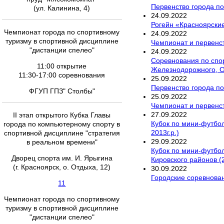
Первенство города п
(ул. Калинина, 4)
24
.
09
.
2022
Рогейн «Красноярски
Чемпионат города по спортивному
24
.
09
.
2022
туризму в спортивной дисциплине
Чемпионат и первенст
"дистанции спелео"
24
.
09
.
2022
Соревнования по спо
11:00 открытие
Железнодорожного, О
11:30-17:00 соревнования
25
.
09
.
2022
Первенство города по
ФГУП ГПЗ" Столбы"
25
.
09
.
2022
Чемпионат и первенст
27
.
09
.
2022
II этап открытого Кубка Главы
Кубок по мини-футбол
города по компьютерному спорту в
2013г.р.)
спортивной дисциплине "стратегия
29
.
09
.
2022
в реальном времени"
Кубок по мини-футбол
Дворец спорта им. И. Ярыгина
Кировского районов (2
(г. Красноярск, о. Отдыха, 12)
30
.
09
.
2022
Городские соревнова
11
Чемпионат города по спортивному
туризму в спортивной дисциплине
"дистанции спелео"