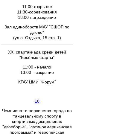
11:00-открытие
11:30-соревнования
18:00-награждение
Зал единоборств МАУ "СШОР по
дзюдо"
(ул.о. Отдыха, 15 стр. 1)
XXI спартакиада среди детей
"Весёлые старты"
11:00 - начало
13:00 – закрытие
КГАУ ЦМИ "Форум"
18
Чемпионат и первенство города по
танцевальному спорту в
спортивных дисциплинах
"двоеборье", "латиноамериканская
программа" и "европейская