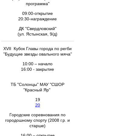
программа"
09:00-открытие
20:30-награждение
ДК "Свердловский"
(ул. Ястынская, 9/д)
XVII Кубок Главы города по регби
"Будущие звезды овального мяча"
10:00 – начало
16:00 - закрытие
ТБ "Солонцы" МАУ "СШОР
"Красный Яр"
19
20
Городские соревнования по
городошному спорту (2008 г.р. и
старше)
16:00 – открытие