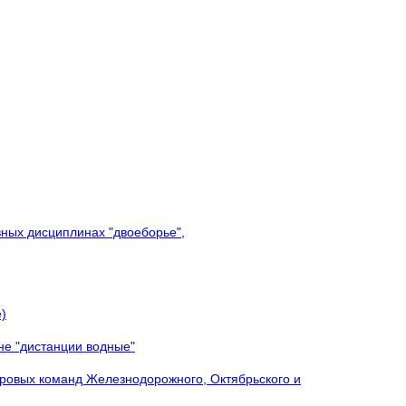
вных дисциплинах "двоеборье",
)
не "дистанции водные"
ровых команд Железнодорожного, Октябрьского и