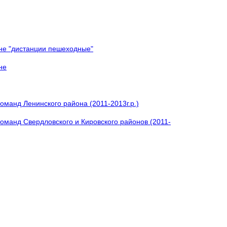
ине "дистанции пешеходные"
не
оманд Ленинского района (2011-2013г.р.)
оманд Свердловского и Кировского районов (2011-