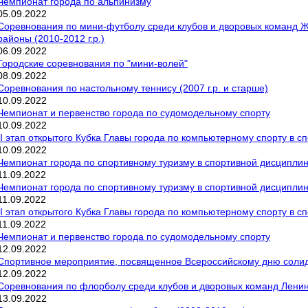
Чемпионат города по альпинизму
05
.
09
.
2022
Соревнования по мини-футболу среди клубов и дворовых команд 
районы (2010-2012 г.р.)
06
.
09
.
2022
Городские соревнования по "мини-волей"
08
.
09
.
2022
Соревнования по настольному теннису (2007 г.р. и старше)
10
.
09
.
2022
Чемпионат и первенство города по судомодельному спорту
10
.
09
.
2022
II этап открытого Кубка Главы города по компьютерному спорту в 
10
.
09
.
2022
Чемпионат города по спортивному туризму в спортивной дисциплин
11
.
09
.
2022
Чемпионат города по спортивному туризму в спортивной дисципли
11
.
09
.
2022
II этап открытого Кубка Главы города по компьютерному спорту в 
11
.
09
.
2022
Чемпионат и первенство города по судомодельному спорту
12
.
09
.
2022
Спортивное мероприятие, посвященное Всероссийскому дню солид
12
.
09
.
2022
Соревнования по флорболу среди клубов и дворовых команд Ленинс
13
.
09
.
2022