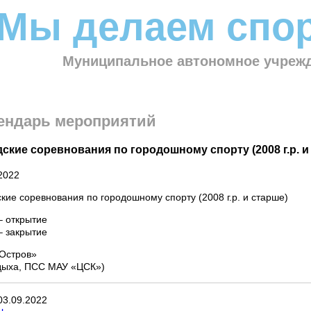
Мы делаем спор
Муниципальное автономное учрежд
ендарь мероприятий
ские соревнования по городошному спорту (2008 г.р. и
2022
кие соревнования по городошному спорту (2008 г.р. и старше)
– открытие
– закрытие
Остров»
тдыха, ПСС МАУ «ЦСК»)
03
.
09
.
2022