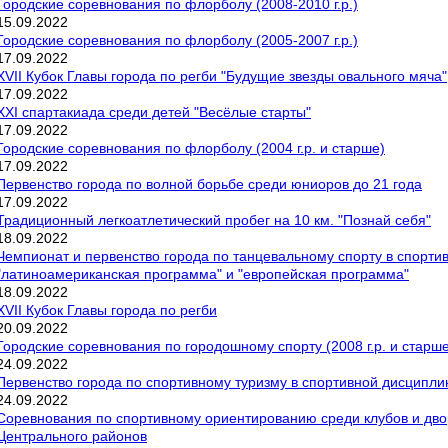
Городские соревнования по флорболу (2008-2010 г.р.)
15
.
09
.
2022
Городские соревнования по флорболу (2005-2007 г.р.)
17
.
09
.
2022
XVII Кубок Главы города по регби "Будущие звезды овального мяча"
17
.
09
.
2022
XXI спартакиада среди детей "Весёлые старты"
17
.
09
.
2022
Городские соревнования по флорболу (2004 г.р. и старше)
17
.
09
.
2022
Первенство города по волной борьбе среди юниоров до 21 года
17
.
09
.
2022
Традиционный легкоатлетический пробег на 10 км. "Познай себя"
18
.
09
.
2022
Чемпионат и первенство города по танцевальному спорту в спорти
"латиноамериканская программа" и "европейская программа"
18
.
09
.
2022
XVII Кубок Главы города по регби
20
.
09
.
2022
Городские соревнования по городошному спорту (2008 г.р. и старше
24
.
09
.
2022
Первенство города по спортивному туризму в спортивной дисципли
24
.
09
.
2022
Соревнования по спортивному ориентированию среди клубов и дво
Центрального районов