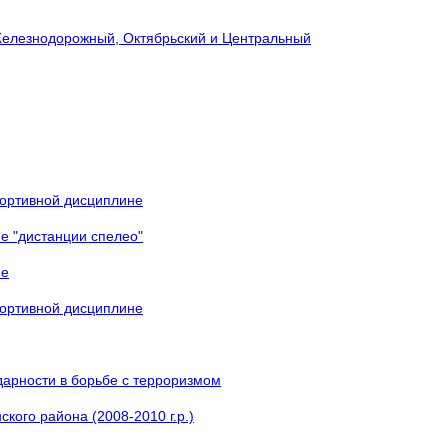
Железнодорожный, Октябрьский и Центральный
спортивной дисциплине
е "дистанции спелео"
не
спортивной дисциплине
арности в борьбе с терроризмом
кого района (2008-2010 г.р.)