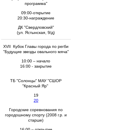
программа"
09:00-открытие
20:30-награждение
ДК "Свердловский"
(ул. Ястынская, 9/д)
XVII Кубок Главы города по регби
"Будущие звезды овального мяча"
10:00 – начало
16:00 - закрытие
ТБ "Солонцы" МАУ "СШОР
"Красный Яр"
19
20
Городские соревнования по
городошному спорту (2008 г.р. и
старше)
16:00 – открытие