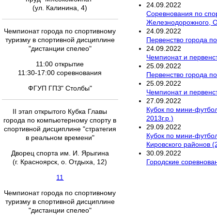
24
.
09
.
2022
(ул. Калинина, 4)
Соревнования по спо
Железнодорожного, О
24
.
09
.
2022
Чемпионат города по спортивному
Первенство города п
туризму в спортивной дисциплине
24
.
09
.
2022
"дистанции спелео"
Чемпионат и первенст
11:00 открытие
25
.
09
.
2022
11:30-17:00 соревнования
Первенство города по
25
.
09
.
2022
ФГУП ГПЗ" Столбы"
Чемпионат и первенст
27
.
09
.
2022
Кубок по мини-футбол
II этап открытого Кубка Главы
2013г.р.)
города по компьютерному спорту в
29
.
09
.
2022
спортивной дисциплине "стратегия
Кубок по мини-футбол
в реальном времени"
Кировского районов (2
30
.
09
.
2022
Дворец спорта им. И. Ярыгина
Городские соревнова
(г. Красноярск, о. Отдыха, 12)
11
Чемпионат города по спортивному
туризму в спортивной дисциплине
"дистанции спелео"