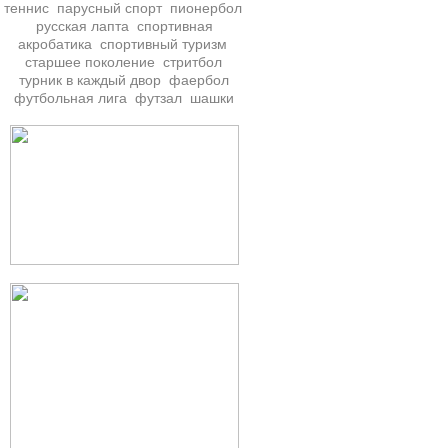
теннис
парусный спорт
пионербол
русская лапта
спортивная
акробатика
спортивный туризм
старшее поколение
стритбол
турник в каждый двор
фаербол
футбольная лига
футзал
шашки