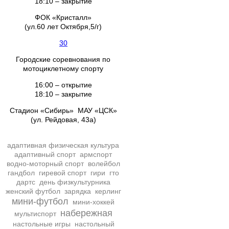
18:10 – закрытие
ФОК «Кристалл»
(ул.60 лет Октября,5/г)
30
Городские соревнования по
мотоциклетному спорту
16:00 – открытие
18:10 – закрытие
Стадион «Сибирь» МАУ «ЦСК»
(ул. Рейдовая, 43а)
адаптивная физическая культура
адаптивный спорт
армспорт
водно-моторный спорт
волейбол
гандбол
гиревой спорт
гири
гто
дартс
день физкультурника
женский футбол
зарядка
керлинг
мини-футбол
мини-хоккей
набережная
мультиспорт
настольные игры
настольный