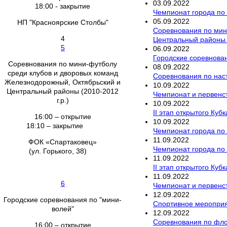
03
.
09
.
2022
18:00 - закрытие
Чемпионат города по
05
.
09
.
2022
НП "Красноярские Столбы"
Соревнования по мин
4
Центральный районы (
5
06
.
09
.
2022
Городские соревнован
Соревнования по мини-футболу
08
.
09
.
2022
среди клубов и дворовых команд
Соревнования по наст
Железнодорожный, Октябрьский и
10
.
09
.
2022
Центральный районы (2010-2012
Чемпионат и первенс
г.р.)
10
.
09
.
2022
II этап открытого Ку
16:00 – открытие
10
.
09
.
2022
18:10 – закрытие
Чемпионат города по 
11
.
09
.
2022
ФОК «Спартаковец»
Чемпионат города по
(ул. Горького, 38)
11
.
09
.
2022
II этап открытого Ку
11
.
09
.
2022
6
Чемпионат и первенс
12
.
09
.
2022
Городские соревнования по "мини-
Спортивное мероприя
волей"
12
.
09
.
2022
Соревнования по флор
16:00 – открытие