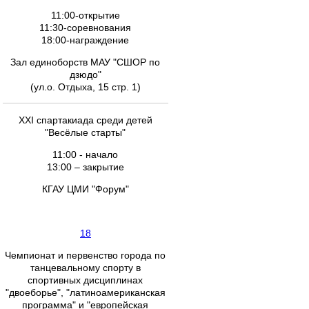
11:00-открытие
11:30-соревнования
18:00-награждение
Зал единоборств МАУ "СШОР по
дзюдо"
(ул.о. Отдыха, 15 стр. 1)
XXI спартакиада среди детей
"Весёлые старты"
11:00 - начало
13:00 – закрытие
КГАУ ЦМИ "Форум"
18
Чемпионат и первенство города по
танцевальному спорту в
спортивных дисциплинах
"двоеборье", "латиноамериканская
программа" и "европейская