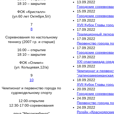
13
.
09
.
2022
18:10 – закрытие
Городские соревнован
15
.
09
.
2022
ФОК «Кристалл»
Городские соревнован
(ул.60 лет Октября,5/г)
17
.
09
.
2022
7
XVII Кубок Главы гор
8
17
.
09
.
2022
Традиционный легкоат
Соревнования по настольному
17
.
09
.
2022
теннису (2007 г.р. и старше)
Первенство города по
17
.
09
.
2022
16:00 – открытие
Городские соревнован
18:10 – закрытие
17
.
09
.
2022
XXI спартакиада сред
ФОК «Олимп»
18
.
09
.
2022
(ул. Кольцевая,12/а)
Чемпионат и первенст
"латиноамериканская
9
18
.
09
.
2022
10
XVII Кубок Главы горо
Чемпионат и первенство города по
20
.
09
.
2022
судомодельному спорту
Городские соревнован
24
.
09
.
2022
12:00-открытие
Первенство города по
12:30-17:00-соревнования
24
.
09
.
2022
Рогейн «Красноярски
пруд "Мясокомбинат"