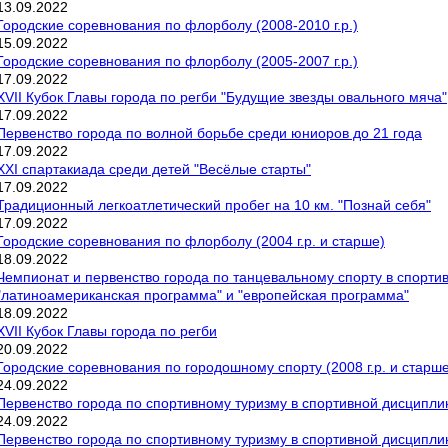
13
.
09
.
2022
Городские соревнования по флорболу (2008-2010 г.р.)
15
.
09
.
2022
Городские соревнования по флорболу (2005-2007 г.р.)
17
.
09
.
2022
XVII Кубок Главы города по регби "Будущие звезды овального мяча"
17
.
09
.
2022
Первенство города по волной борьбе среди юниоров до 21 года
17
.
09
.
2022
XXI спартакиада среди детей "Весёлые старты"
17
.
09
.
2022
Традиционный легкоатлетический пробег на 10 км. "Познай себя"
17
.
09
.
2022
Городские соревнования по флорболу (2004 г.р. и старше)
18
.
09
.
2022
Чемпионат и первенство города по танцевальному спорту в спорти
"латиноамериканская программа" и "европейская программа"
18
.
09
.
2022
XVII Кубок Главы города по регби
20
.
09
.
2022
Городские соревнования по городошному спорту (2008 г.р. и старше
24
.
09
.
2022
Первенство города по спортивному туризму в спортивной дисципли
24
.
09
.
2022
Первенство города по спортивному туризму в спортивной дисципл