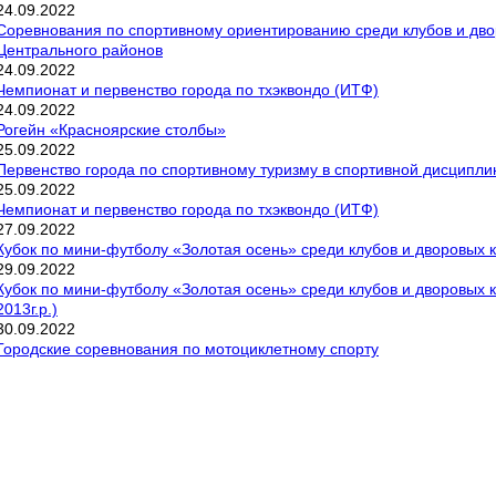
24
.
09
.
2022
Соревнования по спортивному ориентированию среди клубов и дво
Центрального районов
24
.
09
.
2022
Чемпионат и первенство города по тхэквондо (ИТФ)
24
.
09
.
2022
Рогейн «Красноярские столбы»
25
.
09
.
2022
Первенство города по спортивному туризму в спортивной дисципли
25
.
09
.
2022
Чемпионат и первенство города по тхэквондо (ИТФ)
27
.
09
.
2022
Кубок по мини-футболу «Золотая осень» среди клубов и дворовых к
29
.
09
.
2022
Кубок по мини-футболу «Золотая осень» среди клубов и дворовых к
2013г.р.)
30
.
09
.
2022
Городские соревнования по мотоциклетному спорту