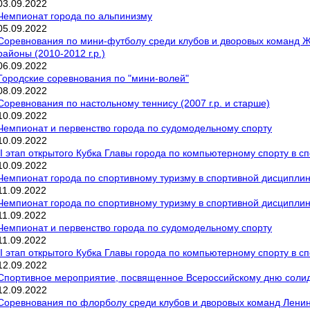
03
.
09
.
2022
Чемпионат города по альпинизму
05
.
09
.
2022
Соревнования по мини-футболу среди клубов и дворовых команд 
районы (2010-2012 г.р.)
06
.
09
.
2022
Городские соревнования по "мини-волей"
08
.
09
.
2022
Соревнования по настольному теннису (2007 г.р. и старше)
10
.
09
.
2022
Чемпионат и первенство города по судомодельному спорту
10
.
09
.
2022
II этап открытого Кубка Главы города по компьютерному спорту в 
10
.
09
.
2022
Чемпионат города по спортивному туризму в спортивной дисциплин
11
.
09
.
2022
Чемпионат города по спортивному туризму в спортивной дисципли
11
.
09
.
2022
Чемпионат и первенство города по судомодельному спорту
11
.
09
.
2022
II этап открытого Кубка Главы города по компьютерному спорту в 
12
.
09
.
2022
Спортивное мероприятие, посвященное Всероссийскому дню солид
12
.
09
.
2022
Соревнования по флорболу среди клубов и дворовых команд Ленинс