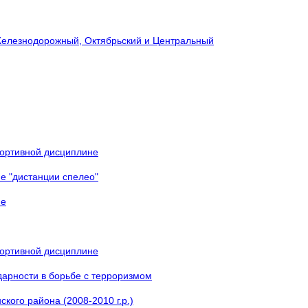
Железнодорожный, Октябрьский и Центральный
спортивной дисциплине
е "дистанции спелео"
не
спортивной дисциплине
арности в борьбе с терроризмом
кого района (2008-2010 г.р.)