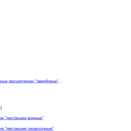
вных дисциплинах "двоеборье",
)
не "дистанции водные"
ине "дистанции пешеходные"