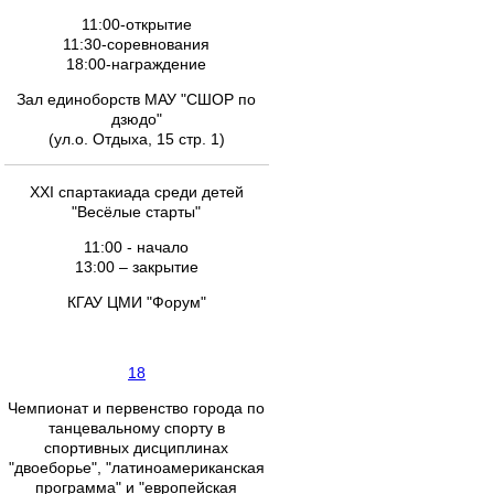
11:00-открытие
11:30-соревнования
18:00-награждение
Зал единоборств МАУ "СШОР по
дзюдо"
(ул.о. Отдыха, 15 стр. 1)
XXI спартакиада среди детей
"Весёлые старты"
11:00 - начало
13:00 – закрытие
КГАУ ЦМИ "Форум"
18
Чемпионат и первенство города по
танцевальному спорту в
спортивных дисциплинах
"двоеборье", "латиноамериканская
программа" и "европейская