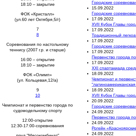
Городские соревнован
18:10 – закрытие
15
.
09
.
2022
Городские соревнован
ФОК «Кристалл»
17
.
09
.
2022
(ул.60 лет Октября,5/г)
XVII Кубок Главы гор
7
17
.
09
.
2022
8
Традиционный легкоат
17
.
09
.
2022
Соревнования по настольному
Городские соревнован
теннису (2007 г.р. и старше)
17
.
09
.
2022
Первенство города по
16:00 – открытие
17
.
09
.
2022
18:10 – закрытие
XXI спартакиада сред
18
.
09
.
2022
ФОК «Олимп»
Чемпионат и первенст
(ул. Кольцевая,12/а)
"латиноамериканская
18
.
09
.
2022
9
XVII Кубок Главы горо
10
20
.
09
.
2022
Чемпионат и первенство города по
Городские соревнован
судомодельному спорту
24
.
09
.
2022
Первенство города по
12:00-открытие
24
.
09
.
2022
12:30-17:00-соревнования
Рогейн «Красноярски
24
.
09
.
2022
пруд "Мясокомбинат"