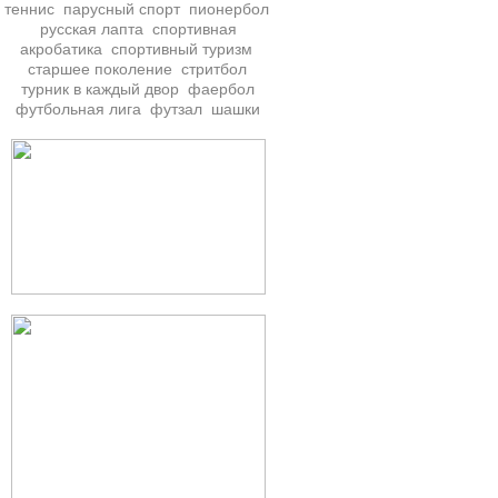
теннис
парусный спорт
пионербол
русская лапта
спортивная
акробатика
спортивный туризм
старшее поколение
стритбол
турник в каждый двор
фаербол
футбольная лига
футзал
шашки