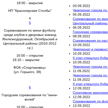
18:00 - закрытие
03
.
09
.
2022
Чемпионат города по
НП "Красноярские Столбы"
05
.
09
.
2022
4
Соревнования по мин
5
Центральный районы (
06
.
09
.
2022
Соревнования по мини-футболу
Городские соревнован
среди клубов и дворовых команд
08
.
09
.
2022
Железнодорожный, Октябрьский и
Соревнования по наст
Центральный районы (2010-2012
10
.
09
.
2022
г.р.)
Чемпионат и первенс
10
.
09
.
2022
16:00 – открытие
II этап открытого Ку
18:10 – закрытие
10
.
09
.
2022
Чемпионат города по 
ФОК «Спартаковец»
11
.
09
.
2022
(ул. Горького, 38)
Чемпионат города по
11
.
09
.
2022
II этап открытого Ку
6
12
.
09
.
2022
Спортивное мероприя
Городские соревнования по "мини-
12
.
09
.
2022
волей"
Соревнования по флор
13
.
09
.
2022
16:00 – открытие