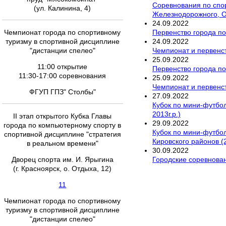
Соревнования по спо
(ул. Калинина, 4)
Железнодорожного, О
24
.
09
.
2022
Первенство города п
Чемпионат города по спортивному
24
.
09
.
2022
туризму в спортивной дисциплине
Чемпионат и первенст
"дистанции спелео"
25
.
09
.
2022
11:00 открытие
Первенство города по
11:30-17:00 соревнования
25
.
09
.
2022
Чемпионат и первенст
ФГУП ГПЗ" Столбы"
27
.
09
.
2022
Кубок по мини-футбол
2013г.р.)
II этап открытого Кубка Главы
29
.
09
.
2022
города по компьютерному спорту в
Кубок по мини-футбол
спортивной дисциплине "стратегия
Кировского районов (2
в реальном времени"
30
.
09
.
2022
Городские соревнова
Дворец спорта им. И. Ярыгина
(г. Красноярск, о. Отдыха, 12)
11
Чемпионат города по спортивному
туризму в спортивной дисциплине
"дистанции спелео"