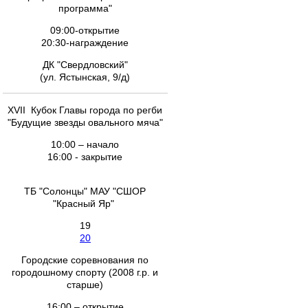
программа"
09:00-открытие
20:30-награждение
ДК "Свердловский"
(ул. Ястынская, 9/д)
XVII Кубок Главы города по регби
"Будущие звезды овального мяча"
10:00 – начало
16:00 - закрытие
ТБ "Солонцы" МАУ "СШОР
"Красный Яр"
19
20
Городские соревнования по
городошному спорту (2008 г.р. и
старше)
16:00 – открытие