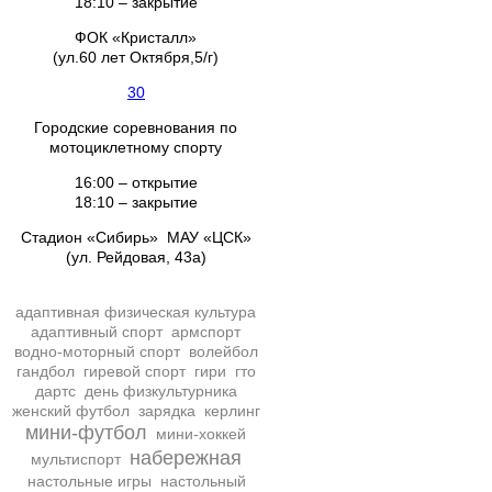
18:10 – закрытие
ФОК «Кристалл»
(ул.60 лет Октября,5/г)
30
Городские соревнования по
мотоциклетному спорту
16:00 – открытие
18:10 – закрытие
Стадион «Сибирь» МАУ «ЦСК»
(ул. Рейдовая, 43а)
адаптивная физическая культура
адаптивный спорт
армспорт
водно-моторный спорт
волейбол
гандбол
гиревой спорт
гири
гто
дартс
день физкультурника
женский футбол
зарядка
керлинг
мини-футбол
мини-хоккей
набережная
мультиспорт
настольные игры
настольный