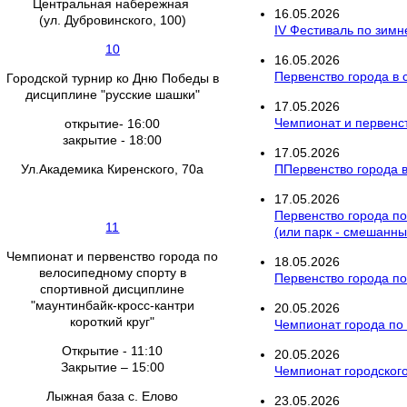
Центральная набережная
16
.
05
.
2026
(ул. Дубровинского, 100)
IV Фестиваль по зим
10
16
.
05
.
2026
Первенство города в
Городской турнир ко Дню Победы в
дисциплине "русские шашки"
17
.
05
.
2026
Чемпионат и первенст
открытие- 16:00
закрытие - 18:00
17
.
05
.
2026
Ул.Академика Киренского, 70а
ППервенство города в
17
.
05
.
2026
Первенство города по
11
(или парк - смешанны
Чемпионат и первенство города по
18
.
05
.
2026
велосипедному спорту в
Первенство города по
спортивной дисциплине
"маунтинбайк-кросс-кантри
20
.
05
.
2026
короткий круг"
Чемпионат города по 
Открытие - 11:10
20
.
05
.
2026
Закрытие – 15:00
Чемпионат городского
Лыжная база с. Елово
23
.
05
.
2026