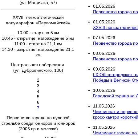
(ул. Маерчака, 57)
01
.
05
.
2026
Первенство города по
XXVIII легкоатлетический
01
.
05
.
2026
полумарафон «Первомайский»
XXVIII легкоатлетич
10:00 - старт на 5 км
07
.
05
.
2026
10:45 - открытие, награждение 5 км
Первенство города по
11:00 - старт на 21,1 км
14:30 - закрытие, награждение 21,1
08
.
05
.
2026
км
Первенство города по
Центральная набережная
09
.
05
.
2026
(ул. Дубровинского, 100)
LX Общегородская тр
2
Победы в Великой От
3
10
.
05
.
2026
4
Городской турнир ко 
5
6
11
.
05
.
2026
7
Чемпионат и первенст
кросс-кантри короткий
Первенство города по пулевой
стрельбе среди юниоров и юниорок
11
.
05
.
2026
(2005 г.р и моложе)
Чемпионат города по 