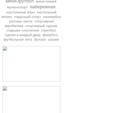
мини-футбол
мини-хоккей
набережная
мультиспорт
настольные игры
настольный
теннис
парусный спорт
пионербол
русская лапта
спортивная
акробатика
спортивный туризм
старшее поколение
стритбол
турник в каждый двор
фаербол
футбольная лига
футзал
шашки