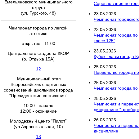
Емельяновского муниципального
Соревнования по гор
округа
(ул. Гурского, 48)
23
.
05
.
2026
Чемпионат городского
Чемпионат города по легкой
23
.
05
.
2026
атлетике
Чемпионат города по 
класс 125"
открытие - 11:00
23
.
05
.
2026
Центрального стадиона ККОР
Кубок Главы города К
(о. Отдыха 15А)
25
.
05
.
2026
12
Первенство города по
Муниципальный этап
25
.
05
.
2026
Всероссийских спортивных
Чемпионат города по 
соревнований школьников города
"Президентские состязания"
25
.
05
.
2026
Чемпионат и первенст
10:00 - начало
дисциплине "троебор
12:00 - окончание
26
.
05
.
2026
Молодежный центр “Пилот”
Чемпионат и первенст
(ул.Аэровокзальная, 10)
дисциплине
13