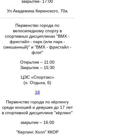
закрытие- 17:00
Ул.Академика Киренского, 70а
Первенство города по
велосипедному спорту в
спортивных дисциплинах "ВМХ -
фристайл - парк (или парк -
смешанный)" и "ВМХ - фристайл -
флэт"
Открытие – 11:00
Закрытие – 15:30
ЦЭС «Спортэкс»
(о. Отдыха, 6)
18
Первенство города по кёрлингу
среди юношей и девушек до 17 лет
в спортивной дисциплине "кёрлинг"
закрытие – 16:00
"Керлинг Холл" ККОР