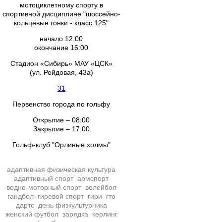
мотоциклетному спорту в
спортивной дисциплине "шоссейно-
кольцевые гонки - класс 125"
начало 12:00
окончание 16:00
Стадион «Сибирь» МАУ «ЦСК»
(ул. Рейдовая, 43а)
31
Первенство города по гольфу
Открытие – 08:00
Закрытие – 17:00
Гольф-клуб "Орлиные холмы"
адаптивная физическая культура
адаптивный спорт
армспорт
водно-моторный спорт
волейбол
гандбол
гиревой спорт
гири
гто
дартс
день физкультурника
женский футбол
зарядка
керлинг