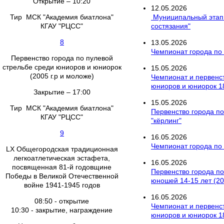
Открытие – 10:20
12
.
05
.
2026
Тир МСК "Академия биатлона"
Муниципальный этап 
КГАУ "РЦСС"
состязания"
8
13
.
05
.
2026
Чемпионат города по 
Первенство города по пулевой
стрельбе среди юниоров и юниорок
15
.
05
.
2026
(2005 г.р и моложе)
Чемпионат и первенст
юниоров и юниорок 18
Закрытие – 17:00
15
.
05
.
2026
Тир МСК "Академия биатлона"
Первенство города по
КГАУ "РЦСС"
"кёрлинг"
9
16
.
05
.
2026
Чемпионат города по
LX Общегородская традиционная
легкоатлетическая эстафета,
16
.
05
.
2026
посвященная 81-й годовщине
Первенство города по
Победы в Великой Отечественной
юношей 14-15 лет (201
войне 1941-1945 годов
16
.
05
.
2026
08:50 - открытие
Чемпионат и первенст
10:30 - закрытие, награждение
юниоров и юниорок 18