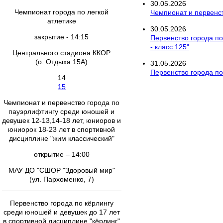
30
.
05
.
2026
Чемпионат города по легкой
Чемпионат и первенст
атлетике
30
.
05
.
2026
закрытие - 14:15
Первенство города по
- класс 125"
Центрального стадиона ККОР
(о. Отдыха 15А)
31
.
05
.
2026
Первенство города по
14
15
Чемпионат и первенство города по
пауэрлифтингу cреди юношей и
девушек 12-13,14-18 лет, юниоров и
юниорок 18-23 лет в спортивной
дисциплине "жим классический"
открытие – 14:00
МАУ ДО "СШОР "Здоровый мир"
(ул. Пархоменко, 7)
Первенство города по кёрлингу
среди юношей и девушек до 17 лет
в спортивной дисциплине "кёрлинг"