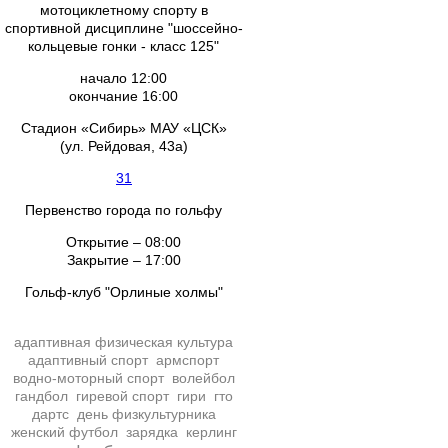
мотоциклетному спорту в
спортивной дисциплине "шоссейно-
кольцевые гонки - класс 125"
начало 12:00
окончание 16:00
Стадион «Сибирь» МАУ «ЦСК»
(ул. Рейдовая, 43а)
31
Первенство города по гольфу
Открытие – 08:00
Закрытие – 17:00
Гольф-клуб "Орлиные холмы"
адаптивная физическая культура
адаптивный спорт
армспорт
водно-моторный спорт
волейбол
гандбол
гиревой спорт
гири
гто
дартс
день физкультурника
женский футбол
зарядка
керлинг