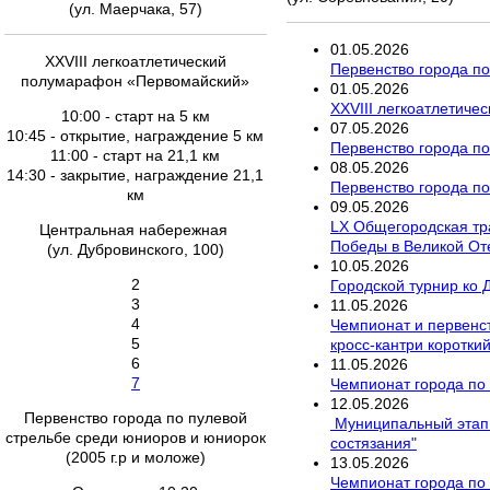
(ул. Маерчака, 57)
01
.
05
.
2026
XXVIII легкоатлетический
Первенство города по
полумарафон «Первомайский»
01
.
05
.
2026
XXVIII легкоатлетич
10:00 - старт на 5 км
07
.
05
.
2026
10:45 - открытие, награждение 5 км
Первенство города по
11:00 - старт на 21,1 км
08
.
05
.
2026
14:30 - закрытие, награждение 21,1
Первенство города по
км
09
.
05
.
2026
LX Общегородская тр
Центральная набережная
Победы в Великой От
(ул. Дубровинского, 100)
10
.
05
.
2026
2
Городской турнир ко 
3
11
.
05
.
2026
4
Чемпионат и первенст
5
кросс-кантри короткий
6
11
.
05
.
2026
7
Чемпионат города по 
12
.
05
.
2026
Первенство города по пулевой
Муниципальный этап 
стрельбе среди юниоров и юниорок
состязания"
(2005 г.р и моложе)
13
.
05
.
2026
Чемпионат города по 