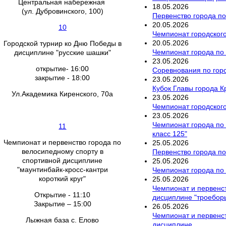
Центральная набережная
18
.
05
.
2026
(ул. Дубровинского, 100)
Первенство города по
20
.
05
.
2026
10
Чемпионат городского
20
.
05
.
2026
Городской турнир ко Дню Победы в
Чемпионат города по 
дисциплине "русские шашки"
23
.
05
.
2026
открытие- 16:00
Соревнования по гор
закрытие - 18:00
23
.
05
.
2026
Кубок Главы города К
Ул.Академика Киренского, 70а
23
.
05
.
2026
Чемпионат городского
23
.
05
.
2026
Чемпионат города по 
11
класс 125"
Чемпионат и первенство города по
25
.
05
.
2026
велосипедному спорту в
Первенство города по
спортивной дисциплине
25
.
05
.
2026
"маунтинбайк-кросс-кантри
Чемпионат города по 
короткий круг"
25
.
05
.
2026
Чемпионат и первенст
Открытие - 11:10
дисциплине "троебор
Закрытие – 15:00
26
.
05
.
2026
Чемпионат и первенст
Лыжная база с. Елово
дисциплине