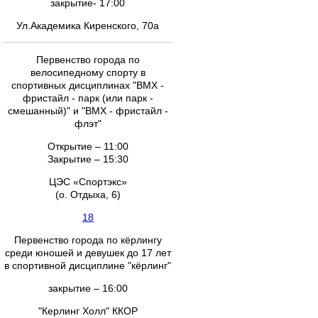
закрытие- 17:00
Ул.Академика Киренского, 70а
Первенство города по
велосипедному спорту в
спортивных дисциплинах "ВМХ -
фристайл - парк (или парк -
смешанный)" и "ВМХ - фристайл -
флэт"
Открытие – 11:00
Закрытие – 15:30
ЦЭС «Спортэкс»
(о. Отдыха, 6)
18
Первенство города по кёрлингу
среди юношей и девушек до 17 лет
в спортивной дисциплине "кёрлинг"
закрытие – 16:00
"Керлинг Холл" ККОР