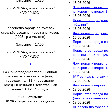
Открытие – 10:20
15
.
05
.
2026
Чемпионат и первенст
Тир МСК "Академия биатлона"
юниоров и юниорок 18
КГАУ "РЦСС"
15
.
05
.
2026
Первенство города по
8
"кёрлинг"
Первенство города по пулевой
16
.
05
.
2026
стрельбе среди юниоров и юниорок
Чемпионат города по
(2005 г.р и моложе)
16
.
05
.
2026
Первенство города в
Закрытие – 17:00
16
.
05
.
2026
Первенство города по
Тир МСК "Академия биатлона"
юношей 14-15 лет (201
КГАУ "РЦСС"
16
.
05
.
2026
Чемпионат и первенст
9
юниоров и юниорок 18
LX Общегородская традиционная
16
.
05
.
2026
легкоатлетическая эстафета,
IV Фестиваль по зим
посвященная 81-й годовщине
17
.
05
.
2026
Победы в Великой Отечественной
Чемпионат и первенст
войне 1941-1945 годов
17
.
05
.
2026
Первенство города по
08:50 - открытие
(или парк - смешанны
10:30 - закрытие, награждение
17
.
05
.
2026
ППервенство города в