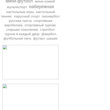
мини-футбол
мини-хоккей
набережная
мультиспорт
настольные игры
настольный
теннис
парусный спорт
пионербол
русская лапта
спортивная
акробатика
спортивный туризм
старшее поколение
стритбол
турник в каждый двор
фаербол
футбольная лига
футзал
шашки