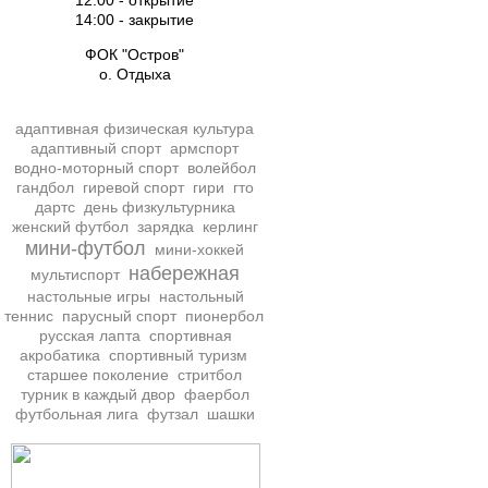
12:00 - открытие
14:00 - закрытие
ФОК "Остров"
о. Отдыха
адаптивная физическая культура
адаптивный спорт
армспорт
водно-моторный спорт
волейбол
гандбол
гиревой спорт
гири
гто
дартс
день физкультурника
женский футбол
зарядка
керлинг
мини-футбол
мини-хоккей
набережная
мультиспорт
настольные игры
настольный
теннис
парусный спорт
пионербол
русская лапта
спортивная
акробатика
спортивный туризм
старшее поколение
стритбол
турник в каждый двор
фаербол
футбольная лига
футзал
шашки