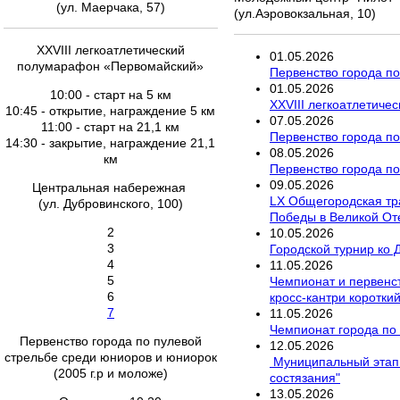
(ул. Маерчака, 57)
(ул.Аэровокзальная, 10)
XXVIII легкоатлетический
01
.
05
.
2026
полумарафон «Первомайский»
Первенство города по
01
.
05
.
2026
10:00 - старт на 5 км
XXVIII легкоатлетич
10:45 - открытие, награждение 5 км
07
.
05
.
2026
11:00 - старт на 21,1 км
Первенство города по
14:30 - закрытие, награждение 21,1
08
.
05
.
2026
км
Первенство города по
09
.
05
.
2026
Центральная набережная
LX Общегородская тр
(ул. Дубровинского, 100)
Победы в Великой От
2
10
.
05
.
2026
3
Городской турнир ко 
4
11
.
05
.
2026
5
Чемпионат и первенст
6
кросс-кантри короткий
7
11
.
05
.
2026
Чемпионат города по 
Первенство города по пулевой
12
.
05
.
2026
стрельбе среди юниоров и юниорок
Муниципальный этап 
(2005 г.р и моложе)
состязания"
13
.
05
.
2026