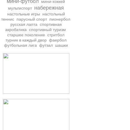
мини-футбол
мини-хоккей
набережная
мультиспорт
настольные игры
настольный
теннис
парусный спорт
пионербол
русская лапта
спортивная
акробатика
спортивный туризм
старшее поколение
стритбол
турник в каждый двор
фаербол
футбольная лига
футзал
шашки