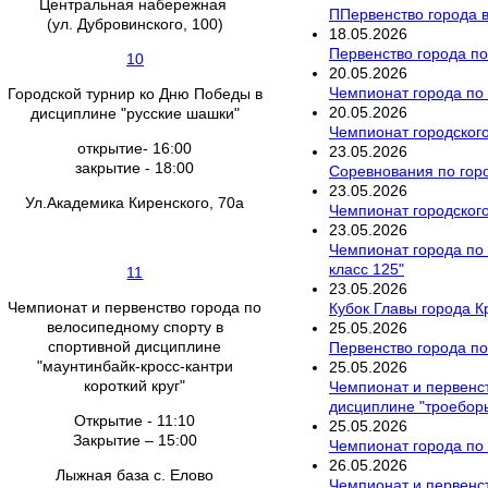
Центральная набережная
ППервенство города в
(ул. Дубровинского, 100)
18
.
05
.
2026
Первенство города по
10
20
.
05
.
2026
Чемпионат города по 
Городской турнир ко Дню Победы в
20
.
05
.
2026
дисциплине "русские шашки"
Чемпионат городского
открытие- 16:00
23
.
05
.
2026
закрытие - 18:00
Соревнования по гор
23
.
05
.
2026
Ул.Академика Киренского, 70а
Чемпионат городского
23
.
05
.
2026
Чемпионат города по 
класс 125"
11
23
.
05
.
2026
Чемпионат и первенство города по
Кубок Главы города К
велосипедному спорту в
25
.
05
.
2026
спортивной дисциплине
Первенство города по
"маунтинбайк-кросс-кантри
25
.
05
.
2026
короткий круг"
Чемпионат и первенст
дисциплине "троебор
Открытие - 11:10
25
.
05
.
2026
Закрытие – 15:00
Чемпионат города по 
26
.
05
.
2026
Лыжная база с. Елово
Чемпионат и первенст