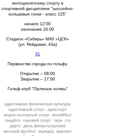
мотоциклетному спорту в
спортивной дисциплине "шоссейно-
кольцевые гонки - класс 125"
начало 12:00
окончание 16:00
Стадион «Сибирь» МАУ «ЦСК»
(ул. Рейдовая, 43а)
31
Первенство города по гольфу
Открытие – 08:00
Закрытие – 17:00
Гольф-клуб "Орлиные холмы"
адаптивная физическая культура
адаптивный спорт
армспорт
водно-моторный спорт
волейбол
гандбол
гиревой спорт
гири
гто
дартс
день физкультурника
женский футбол
зарядка
керлинг