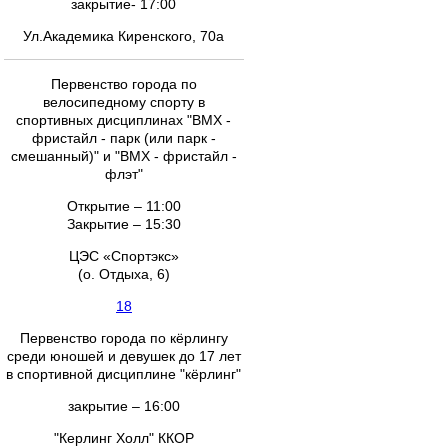
закрытие- 17:00
Ул.Академика Киренского, 70а
Первенство города по
велосипедному спорту в
спортивных дисциплинах "ВМХ -
фристайл - парк (или парк -
смешанный)" и "ВМХ - фристайл -
флэт"
Открытие – 11:00
Закрытие – 15:30
ЦЭС «Спортэкс»
(о. Отдыха, 6)
18
Первенство города по кёрлингу
среди юношей и девушек до 17 лет
в спортивной дисциплине "кёрлинг"
закрытие – 16:00
"Керлинг Холл" ККОР