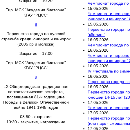
Открытие – 10:20
Чемпионат города по 
15
.
05
.
2026
Тир МСК "Академия биатлона"
Чемпионат и первенст
КГАУ "РЦСС"
юниоров и юниорок 18
15
.
05
.
2026
8
Первенство города по
Первенство города по пулевой
"кёрлинг"
стрельбе среди юниоров и юниорок
16
.
05
.
2026
(2005 г.р и моложе)
Чемпионат города по
16
.
05
.
2026
Закрытие – 17:00
Чемпионат и первенст
юниоров и юниорок 18
Тир МСК "Академия биатлона"
16
.
05
.
2026
КГАУ "РЦСС"
IV Фестиваль по зим
16
.
05
.
2026
9
Первенство города в
LX Общегородская традиционная
16
.
05
.
2026
легкоатлетическая эстафета,
Первенство города по
посвященная 81-й годовщине
юношей 14-15 лет (201
Победы в Великой Отечественной
17
.
05
.
2026
войне 1941-1945 годов
Чемпионат и первенст
17
.
05
.
2026
08:50 - открытие
Первенство города по
10:30 - закрытие, награждение
(или парк - смешанны
17
.
05
.
2026