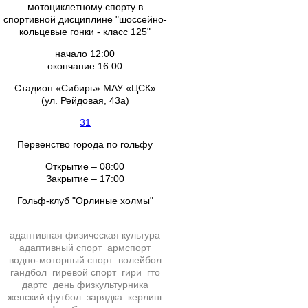
мотоциклетному спорту в
спортивной дисциплине "шоссейно-
кольцевые гонки - класс 125"
начало 12:00
окончание 16:00
Стадион «Сибирь» МАУ «ЦСК»
(ул. Рейдовая, 43а)
31
Первенство города по гольфу
Открытие – 08:00
Закрытие – 17:00
Гольф-клуб "Орлиные холмы"
адаптивная физическая культура
адаптивный спорт
армспорт
водно-моторный спорт
волейбол
гандбол
гиревой спорт
гири
гто
дартс
день физкультурника
женский футбол
зарядка
керлинг