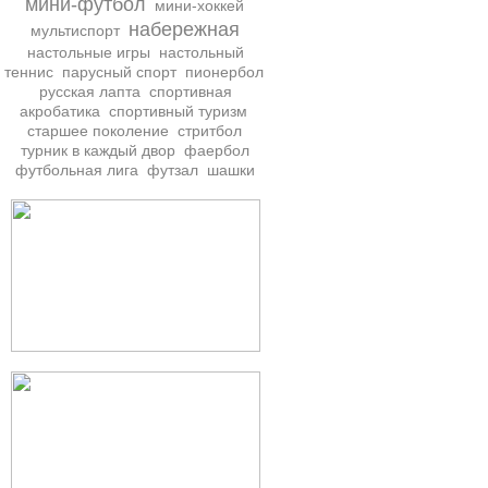
мини-футбол
мини-хоккей
набережная
мультиспорт
настольные игры
настольный
теннис
парусный спорт
пионербол
русская лапта
спортивная
акробатика
спортивный туризм
старшее поколение
стритбол
турник в каждый двор
фаербол
футбольная лига
футзал
шашки