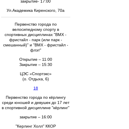
закрытие- 17:00
Ул.Академика Киренского, 70а
Первенство города по
велосипедному спорту в
спортивных дисциплинах "ВМХ -
фристайл - парк (или парк -
смешанный)" и "ВМХ - фристайл -
флэт"
Открытие – 11:00
Закрытие – 15:30
ЦЭС «Спортэкс»
(о. Отдыха, 6)
18
Первенство города по кёрлингу
среди юношей и девушек до 17 лет
в спортивной дисциплине "кёрлинг"
закрытие – 16:00
"Керлинг Холл" ККОР