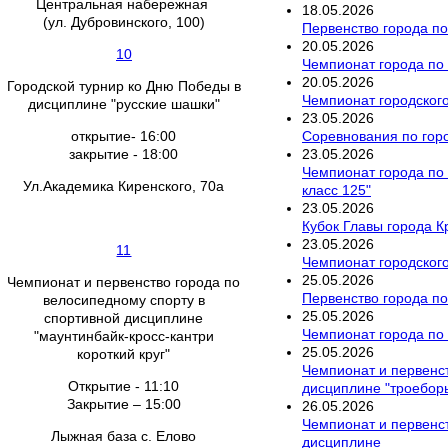
Центральная набережная
18
.
05
.
2026
(ул. Дубровинского, 100)
Первенство города по
20
.
05
.
2026
10
Чемпионат города по 
20
.
05
.
2026
Городской турнир ко Дню Победы в
Чемпионат городского
дисциплине "русские шашки"
23
.
05
.
2026
Соревнования по гор
открытие- 16:00
23
.
05
.
2026
закрытие - 18:00
Чемпионат города по 
Ул.Академика Киренского, 70а
класс 125"
23
.
05
.
2026
Кубок Главы города К
23
.
05
.
2026
11
Чемпионат городского
25
.
05
.
2026
Чемпионат и первенство города по
Первенство города по
велосипедному спорту в
25
.
05
.
2026
спортивной дисциплине
Чемпионат города по 
"маунтинбайк-кросс-кантри
25
.
05
.
2026
короткий круг"
Чемпионат и первенст
Открытие - 11:10
дисциплине "троебор
Закрытие – 15:00
26
.
05
.
2026
Чемпионат и первенст
Лыжная база с. Елово
дисциплине