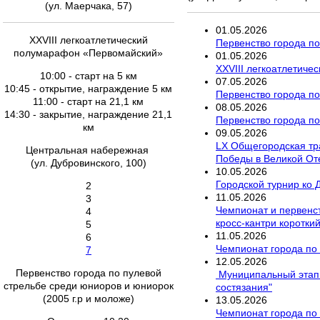
(ул. Маерчака, 57)
01
.
05
.
2026
XXVIII легкоатлетический
Первенство города по
полумарафон «Первомайский»
01
.
05
.
2026
XXVIII легкоатлетич
10:00 - старт на 5 км
07
.
05
.
2026
10:45 - открытие, награждение 5 км
Первенство города по
11:00 - старт на 21,1 км
08
.
05
.
2026
14:30 - закрытие, награждение 21,1
Первенство города по
км
09
.
05
.
2026
LX Общегородская тр
Центральная набережная
Победы в Великой От
(ул. Дубровинского, 100)
10
.
05
.
2026
Городской турнир ко 
2
11
.
05
.
2026
3
Чемпионат и первенст
4
кросс-кантри короткий
5
11
.
05
.
2026
6
Чемпионат города по 
7
12
.
05
.
2026
Первенство города по пулевой
Муниципальный этап 
стрельбе среди юниоров и юниорок
состязания"
(2005 г.р и моложе)
13
.
05
.
2026
Чемпионат города по 