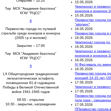
Открытие – 10:20
15
.
05
.
2026
Чемпионат и первенст
Тир МСК "Академия биатлона"
юниоров и юниорок 18
КГАУ "РЦСС"
15
.
05
.
2026
Первенство города по
8
"кёрлинг"
16
.
05
.
2026
Первенство города по пулевой
Первенство города в
стрельбе среди юниоров и юниорок
16
.
05
.
2026
(2005 г.р и моложе)
Чемпионат города по
Закрытие – 17:00
16
.
05
.
2026
Чемпионат и первенст
Тир МСК "Академия биатлона"
юниоров и юниорок 18
КГАУ "РЦСС"
16
.
05
.
2026
IV Фестиваль по зим
9
16
.
05
.
2026
Первенство города по
LX Общегородская традиционная
юношей 14-15 лет (201
легкоатлетическая эстафета,
17
.
05
.
2026
посвященная 81-й годовщине
Чемпионат и первенст
Победы в Великой Отечественной
17
.
05
.
2026
войне 1941-1945 годов
Первенство города по
08:50 - открытие
(или парк - смешанны
10:30 - закрытие, награждение
17
.
05
.
2026
ППервенство города в