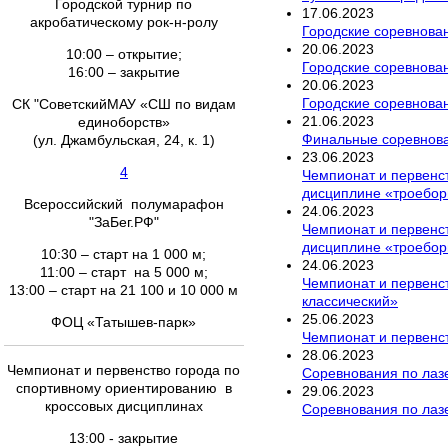
Городской турнир по
17
.
06
.
2023
акробатическому рок-н-ролу
Городские соревнова
20
.
06
.
2023
10:00 – открытие;
Городские соревнован
16:00 – закрытие
20
.
06
.
2023
Городские соревнован
СК "СоветскийМАУ «СШ по видам
21
.
06
.
2023
единоборств»
Финальные соревнован
(ул. Джамбульская, 24, к. 1)
23
.
06
.
2023
4
Чемпионат и первенст
дисциплине «троебор
Всероссийский полумарафон
24
.
06
.
2023
"ЗаБег.РФ"
Чемпионат и первенст
дисциплине «троебор
10:30 – старт на 1 000 м;
24
.
06
.
2023
11:00 – старт на 5 000 м;
Чемпионат и первенс
13:00 – старт на 21 100 и 10 000 м
классический»
25
.
06
.
2023
ФОЦ «Татышев-парк»
Чемпионат и первенст
28
.
06
.
2023
Чемпионат и первенство города по
Соревнования по лазе
спортивному ориентированию в
29
.
06
.
2023
кроссовых дисциплинах
Соревнования по лазе
13:00 - закрытие