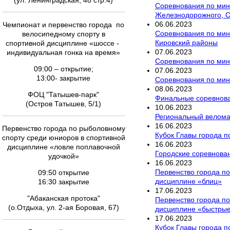
(ул. Ленинградская, 48 стр.4)
Соревнования по мини
Железнодорожного, О
06
.
06
.
2023
Чемпионат и первенство города по
Соревнования по мини
велосипедному спорту в
Кировский районы
спортивной дисциплине «шоссе -
07
.
06
.
2023
индивидуальная гонка на время»
Соревнования по мини
09:00 – открытие;
07
.
06
.
2023
13:00- закрытие
Соревнования по мини
08
.
06
.
2023
ФОЦ "Татышев-парк"
Финальные соревнован
(Остров Татышев, 5/1)
10
.
06
.
2023
Региональный велом
16
.
06
.
2023
Первенство города по рыболовному
Кубок Главы города п
спорту среди юниоров в спортивной
16
.
06
.
2023
дисциплине «ловле поплавочной
Городские соревнован
удочкой»
16
.
06
.
2023
Первенство города по
09:50 открытие
дисциплине «блиц»
16:30 закрытие
17
.
06
.
2023
"Абаканская протока"
Первенство города по
(о.Отдыха, ул. 2-ая Боровая, 67)
дисциплине «быстры
17
.
06
.
2023
Кубок Главы города п