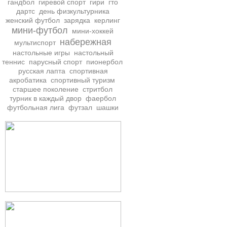
гандбол
гиревой спорт
гири
гто
дартс
день физкультурника
женский футбол
зарядка
керлинг
мини-футбол
мини-хоккей
набережная
мультиспорт
настольные игры
настольный
теннис
парусный спорт
пионербол
русская лапта
спортивная
акробатика
спортивный туризм
старшее поколение
стритбол
турник в каждый двор
фаербол
футбольная лига
футзал
шашки