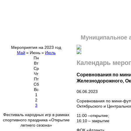
Муниципальное 
Мероприятия на 2023 год
Май
«
Июнь
»
Июль
Пн
Календарь меро
Вт
Ср
Чт
Соревнования по мини-
Пт
Железнодорожного, Ок
Сб
Вс
06.06.2023
1
2
Соревнования по мини-футб
3
Октябрьского и Центрально
Фестиваль народных игр в рамках
11:00 –открытие;
спортивного праздника «Открытие
16:10 – закрытие
летнего сезона»
ФОК «Атлант»