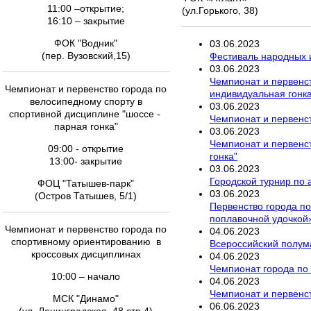
11:00 –открытие;
(ул.Горького, 38)
16:10 – закрытие
ФОК "Водник"
03
.
06
.
2023
(пер. Вузовский,15)
Фестиваль народных и
03
.
06
.
2023
Чемпионат и первенст
Чемпионат и первенство города по
индивидуальная гонк
велосипедному спорту в
03
.
06
.
2023
спортивной дисциплине "шоссе -
Чемпионат и первенс
парная гонка"
03
.
06
.
2023
Чемпионат и первенст
09:00 - открытие
гонка"
13:00- закрытие
03
.
06
.
2023
Городской турнир по 
ФОЦ "Татышев-парк"
03
.
06
.
2023
(Остров Татышев, 5/1)
Первенство города п
поплавочной удочкой
Чемпионат и первенство города по
04
.
06
.
2023
спортивному ориентированию в
Всероссийский полум
кроссовых дисциплинах
04
.
06
.
2023
Чемпионат города по 
10:00 – начало
04
.
06
.
2023
Чемпионат и первенс
МСК "Динамо"
06
.
06
.
2023